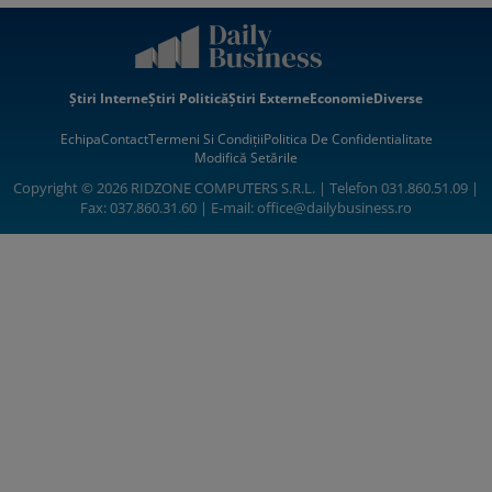
Știri Interne
Știri Politică
Știri Externe
Economie
Diverse
Echipa
Contact
Termeni Si Condiții
Politica De Confidentialitate
Modifică Setările
Copyright © 2026 RIDZONE COMPUTERS S.R.L. | Telefon 031.860.51.09 |
Fax: 037.860.31.60 | E-mail:
office@dailybusiness.ro