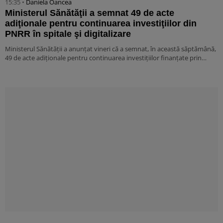
15:35 •
Daniela Oancea
Ministerul Sănătăţii a semnat 49 de acte
adiţionale pentru continuarea investiţiilor din
PNRR în spitale şi digitalizare
Ministerul Sănătăţii a anunţat vineri că a semnat, în această săptămână,
49 de acte adiţionale pentru continuarea investiţiilor finanţate prin…