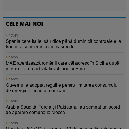
CELE MAI NOI
17:41
Spania cere Italiei să ridice până duminică controalele la
frontieră și amenință cu măsuri de ...
16:55
MAE avertizează românii care călătoresc în Sicilia după
intensificarea activității vulcanului Etna
16:21
Guvernul a adoptat regulile pentru limitarea consumului
de energie al marilor companii
16:01
Arabia Saudită, Turcia şi Pakistanul au semnat un acord
de apărare comună la Mecca
15:35
Ministerul Sănătăţii a semnat 49 de acte adiţionale pentru