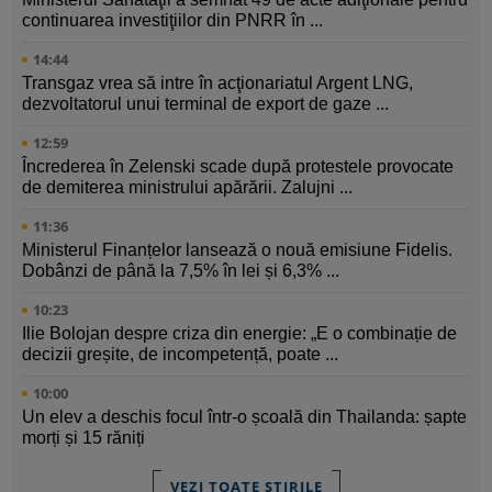
continuarea investiţiilor din PNRR în ...
14:44
Transgaz vrea să intre în acţionariatul Argent LNG,
dezvoltatorul unui terminal de export de gaze ...
12:59
Încrederea în Zelenski scade după protestele provocate
de demiterea ministrului apărării. Zalujni ...
11:36
Ministerul Finanțelor lansează o nouă emisiune Fidelis.
Dobânzi de până la 7,5% în lei și 6,3% ...
10:23
Ilie Bolojan despre criza din energie: „E o combinație de
decizii greșite, de incompetență, poate ...
10:00
Un elev a deschis focul într-o școală din Thailanda: șapte
morți și 15 răniți
VEZI TOATE ȘTIRILE