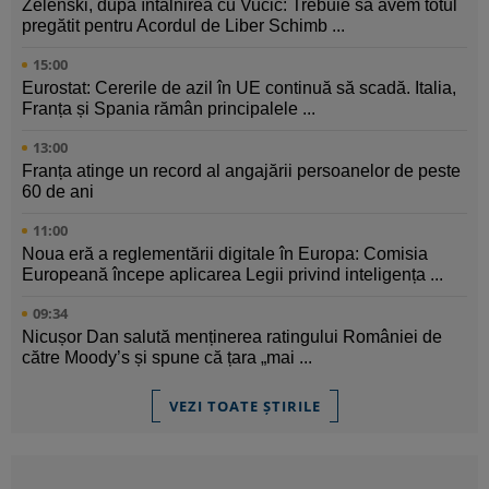
Zelenski, după întâlnirea cu Vučić: Trebuie să avem totul
pregătit pentru Acordul de Liber Schimb ...
15:00
Eurostat: Cererile de azil în UE continuă să scadă. Italia,
Franța și Spania rămân principalele ...
13:00
Franța atinge un record al angajării persoanelor de peste
60 de ani
11:00
Noua eră a reglementării digitale în Europa: Comisia
Europeană începe aplicarea Legii privind inteligența ...
09:34
Nicușor Dan salută menținerea ratingului României de
către Moody’s și spune că țara „mai ...
VEZI TOATE ȘTIRILE