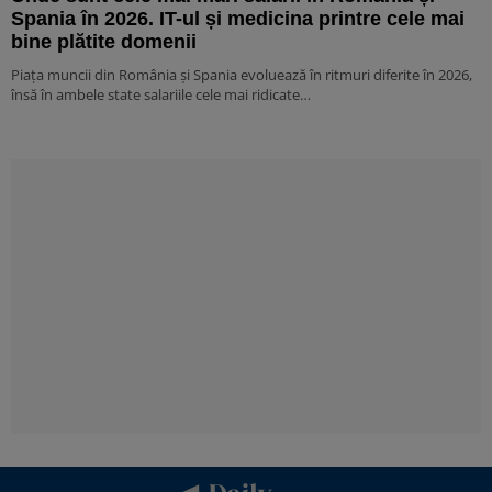
Spania în 2026. IT-ul și medicina printre cele mai
bine plătite domenii
Piața muncii din România și Spania evoluează în ritmuri diferite în 2026,
însă în ambele state salariile cele mai ridicate…