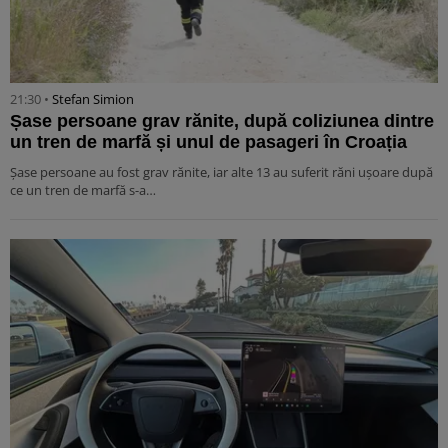
21:30 •
Stefan Simion
Șase persoane grav rănite, după coliziunea dintre
un tren de marfă și unul de pasageri în Croația
Șase persoane au fost grav rănite, iar alte 13 au suferit răni ușoare după
ce un tren de marfă s-a…