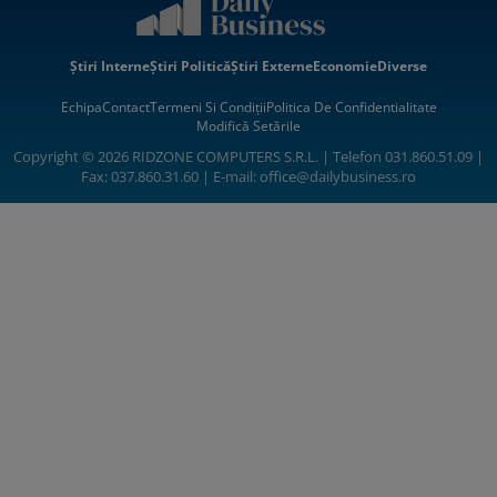
Știri Interne
Știri Politică
Știri Externe
Economie
Diverse
Echipa
Contact
Termeni Si Condiții
Politica De Confidentialitate
Modifică Setările
Copyright © 2026 RIDZONE COMPUTERS S.R.L. | Telefon 031.860.51.09 |
Fax: 037.860.31.60 | E-mail:
office@dailybusiness.ro