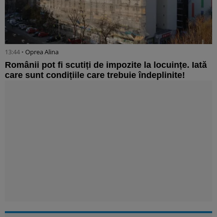
13:44 •
Oprea Alina
Românii pot fi scutiți de impozite la locuințe. Iată
care sunt condițiile care trebuie îndeplinite!