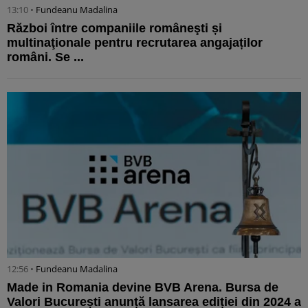
13:10 •
Fundeanu Madalina
Război între companiile româneşti și
multinaţionale pentru recrutarea angajaților
români. Se ...
12:56 •
Fundeanu Madalina
Made in Romania devine BVB Arena. Bursa de
Valori București anunță lansarea ediției din 2024 a