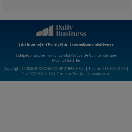
Știri Interne
Știri Politică
Știri Externe
Economie
Diverse
Echipa
Contact
Termeni Si Condiții
Politica De Confidentialitate
Modifică Setările
Copyright © 2026 RIDZONE COMPUTERS S.R.L. | Telefon 031.860.51.09 |
Fax: 037.860.31.60 | E-mail:
office@dailybusiness.ro