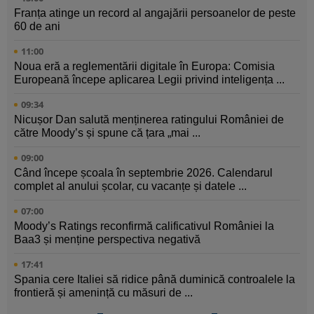
Franța atinge un record al angajării persoanelor de peste
60 de ani
11:00
Noua eră a reglementării digitale în Europa: Comisia
Europeană începe aplicarea Legii privind inteligența ...
09:34
Nicușor Dan salută menținerea ratingului României de
către Moody’s și spune că țara „mai ...
09:00
Când începe școala în septembrie 2026. Calendarul
complet al anului școlar, cu vacanțe și datele ...
07:00
Moody’s Ratings reconfirmă calificativul României la
Baa3 și menține perspectiva negativă
17:41
Spania cere Italiei să ridice până duminică controalele la
frontieră și amenință cu măsuri de ...