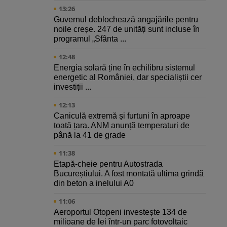
13:26
Guvernul deblochează angajările pentru
noile creșe. 247 de unități sunt incluse în
programul „Sfânta ...
12:48
Energia solară ține în echilibru sistemul
energetic al României, dar specialiștii cer
investiții ...
12:13
Caniculă extremă și furtuni în aproape
toată țara. ANM anunță temperaturi de
până la 41 de grade
11:38
Etapă-cheie pentru Autostrada
Bucureștiului. A fost montată ultima grindă
din beton a inelului A0
11:06
Aeroportul Otopeni investește 134 de
milioane de lei într-un parc fotovoltaic