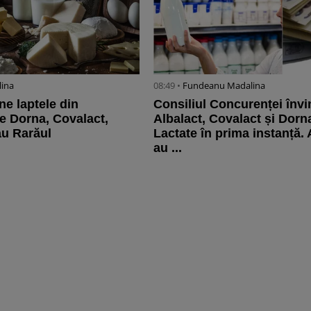
lina
08:49 •
Fundeanu Madalina
ne laptele din
Consiliul Concurenței înv
le Dorna, Covalact,
Albalact, Covalact și Dorn
au Rarăul
Lactate în prima instanță.
au ...