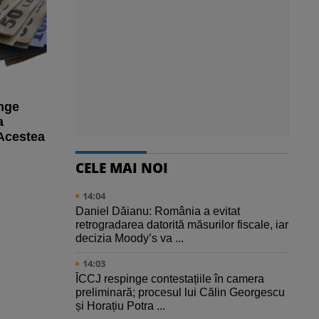
inge
a
 Acestea
CELE MAI NOI
14:04
Daniel Dăianu: România a evitat
retrogradarea datorită măsurilor fiscale, iar
decizia Moody’s va ...
14:03
ÎCCJ respinge contestațiile în camera
preliminară; procesul lui Călin Georgescu
și Horațiu Potra ...