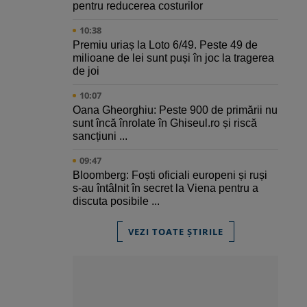
pentru reducerea costurilor
10:38
Premiu uriaș la Loto 6/49. Peste 49 de
milioane de lei sunt puși în joc la tragerea
de joi
10:07
Oana Gheorghiu: Peste 900 de primării nu
sunt încă înrolate în Ghiseul.ro și riscă
sancțiuni ...
09:47
Bloomberg: Foști oficiali europeni și ruși
s-au întâlnit în secret la Viena pentru a
discuta posibile ...
VEZI TOATE ȘTIRILE