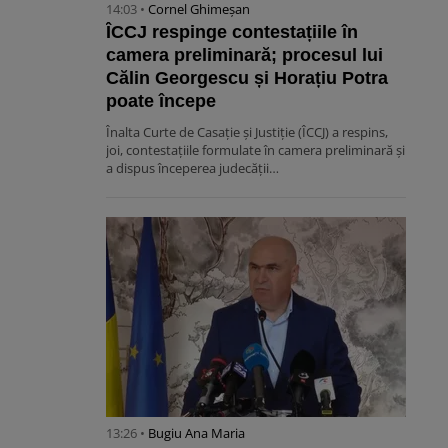
14:03 •
Cornel Ghimeșan
ÎCCJ respinge contestațiile în
camera preliminară; procesul lui
Călin Georgescu și Horațiu Potra
poate începe
Înalta Curte de Casație și Justiție (ÎCCJ) a respins,
joi, contestațiile formulate în camera preliminară și
a dispus începerea judecății…
13:26 •
Bugiu ⁠Ana Maria