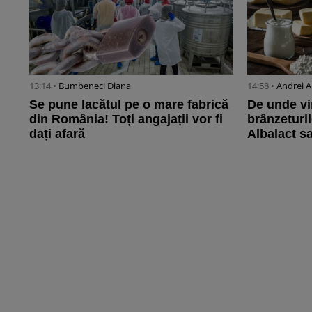
13:14 •
Bumbeneci Diana
14:58 •
Andrei A
Se pune lacătul pe o mare fabrică
De unde vi
din România! Toți angajații vor fi
brânzeturi
dați afară
Albalact s