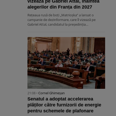
vizează pe Gabriel Attal, înaintea
alegerilor din Franța din 2027
Rețeaua rusă de boți „Matrioșka” a lansat o
campanie de dezinformare, care îl vizează pe
Gabriel Attal, candidatul la președinția…
21:08 •
Cornel Ghimeșan
Senatul a adoptat accelerarea
plăților către furnizorii de energie
pentru schemele de plafonare