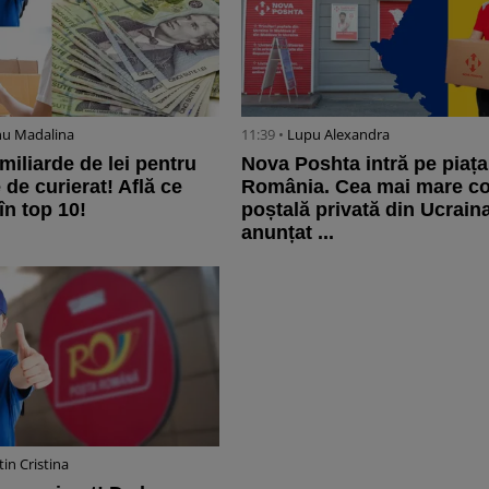
u Madalina
11:39 •
Lupu Alexandra
miliarde de lei pentru
Nova Poshta intră pe piața
de curierat! Află ce
România. Cea mai mare c
în top 10!
poștală privată din Ucrain
anunțat ...
in Cristina