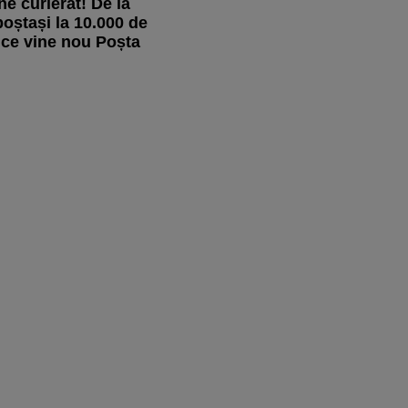
ne curierat! De la
poștași la 10.000 de
u ce vine nou Poșta