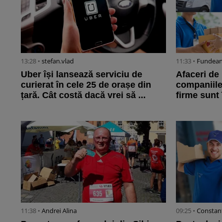
13:28 •
stefan.vlad
11:33 •
Fundean
Uber își lansează serviciu de
Afaceri de 
curierat în cele 25 de orașe din
companiile 
țară. Cât costă dacă vrei să ...
firme sunt 
11:38 •
Andrei Alina
09:25 •
Constant