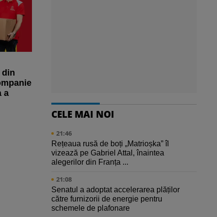
 din
ompanie
a a
CELE MAI NOI
21:46
Rețeaua rusă de boți „Matrioșka” îl
vizează pe Gabriel Attal, înaintea
alegerilor din Franța ...
21:08
Senatul a adoptat accelerarea plăților
către furnizorii de energie pentru
schemele de plafonare