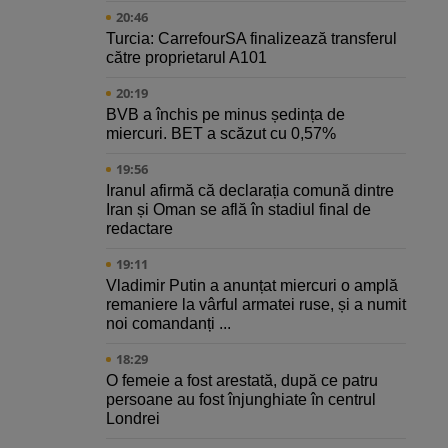
20:46
Turcia: CarrefourSA finalizează transferul
către proprietarul A101
20:19
BVB a închis pe minus ședința de
miercuri. BET a scăzut cu 0,57%
19:56
Iranul afirmă că declarația comună dintre
Iran și Oman se află în stadiul final de
redactare
19:11
Vladimir Putin a anunțat miercuri o amplă
remaniere la vârful armatei ruse, și a numit
noi comandanți ...
18:29
O femeie a fost arestată, după ce patru
persoane au fost înjunghiate în centrul
Londrei