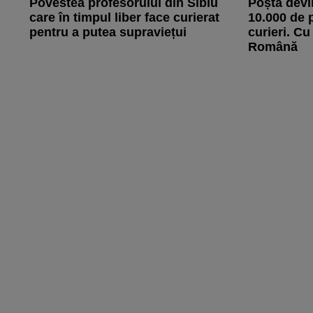
Povestea profesorului din Sibiu
Poșta devi
care în timpul liber face curierat
10.000 de 
pentru a putea supraviețui
curieri. C
Română