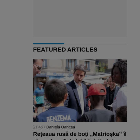
FEATURED ARTICLES
21:46 •
Daniela Oancea
Rețeaua rusă de boți „Matrioșka” îl