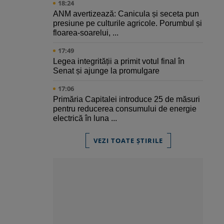
18:24
ANM avertizează: Canicula și seceta pun
presiune pe culturile agricole. Porumbul și
floarea-soarelui, ...
17:49
Legea integrității a primit votul final în
Senat și ajunge la promulgare
17:06
Primăria Capitalei introduce 25 de măsuri
pentru reducerea consumului de energie
electrică în luna ...
VEZI TOATE ȘTIRILE