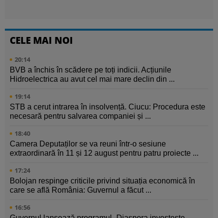
CELE MAI NOI
20:14
BVB a închis în scădere pe toți indicii. Acțiunile
Hidroelectrica au avut cel mai mare declin din ...
19:14
STB a cerut intrarea în insolvență. Ciucu: Procedura este
necesară pentru salvarea companiei și ...
18:40
Camera Deputaților se va reuni într-o sesiune
extraordinară în 11 și 12 august pentru patru proiecte ...
17:24
Bolojan respinge criticile privind situația economică în
care se află România: Guvernul a făcut ...
16:56
Guvernul lansează programul „Diaspora investește