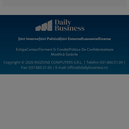
Știri Interne
Știri Politică
Știri Externe
Economie
Diverse
Echipa
Contact
Termeni Si Condiții
Politica De Confidentialitate
Modifică Setările
Copyright © 2026 RIDZONE COMPUTERS S.R.L. | Telefon 031.860.51.09 |
Fax: 037.860.31.60 | E-mail:
office@dailybusiness.ro