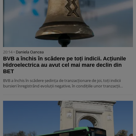
20:14 •
Daniela Oancea
BVB a închis în scădere pe toți indicii. Acțiunile
Hidroelectrica au avut cel mai mare declin din
BET
BVB a închis în scădere ședința de tranzacționare de joi, toți indicii
bursieri înregistrând evoluții negative, în condițiile unor tranzacții…