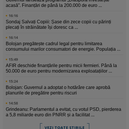
acasă”. Finanțări de până la 200.000 de euro ...
16:16
Sondaj Salvați Copiii: Șase din zece copii cu părinți
plecați în străinătate își doresc ca ...
16:14
Bolojan pregătește cadrul legal pentru limitarea
consumului marilor consumatori de energie. Populația ...
15:49
AFIR deschide finanțările pentru micii fermieri. Până la
50.000 de euro pentru modernizarea exploatațiilor ...
15:24
Bolojan: Guvernul a adoptat o hotărâre care aprobă
planurile de pregătire pentru riscuri
14:58
Grindeanu: Parlamentul a evitat, cu votul PSD, pierderea
a 5,8 miliarde euro din PNRR și a facilitat ...
VEZI TOATE ȘTIRILE