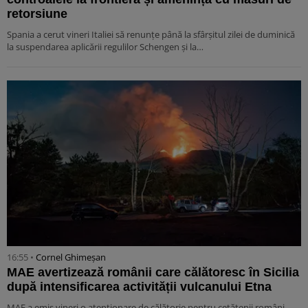
retorsiune
Spania a cerut vineri Italiei să renunțe până la sfârșitul zilei de duminică
la suspendarea aplicării regulilor Schengen și la…
16:55 •
Cornel Ghimeșan
MAE avertizează românii care călătoresc în Sicilia
după intensificarea activității vulcanului Etna
MAE a emis vineri o atenționare de călătorie pentru cetățenii români