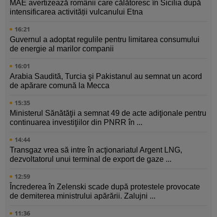
MAE avertizează românii care călătoresc în Sicilia după
intensificarea activității vulcanului Etna
16:21
Guvernul a adoptat regulile pentru limitarea consumului
de energie al marilor companii
16:01
Arabia Saudită, Turcia şi Pakistanul au semnat un acord
de apărare comună la Mecca
15:35
Ministerul Sănătăţii a semnat 49 de acte adiţionale pentru
continuarea investiţiilor din PNRR în ...
14:44
Transgaz vrea să intre în acţionariatul Argent LNG,
dezvoltatorul unui terminal de export de gaze ...
12:59
Încrederea în Zelenski scade după protestele provocate
de demiterea ministrului apărării. Zalujni ...
11:36