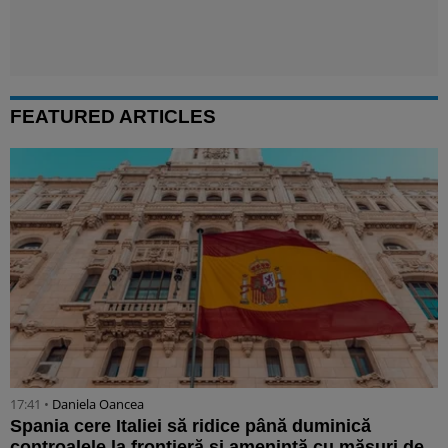
FEATURED ARTICLES
17:41 •
Daniela Oancea
Spania cere Italiei să ridice până duminică
controalele la frontieră și amenință cu măsuri de