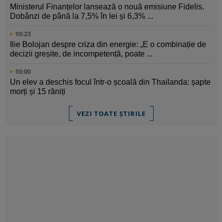
Ministerul Finanțelor lansează o nouă emisiune Fidelis.
Dobânzi de până la 7,5% în lei și 6,3% ...
10:23
Ilie Bolojan despre criza din energie: „E o combinație de
decizii greșite, de incompetență, poate ...
10:00
Un elev a deschis focul într-o școală din Thailanda: șapte
morți și 15 răniți
VEZI TOATE ȘTIRILE