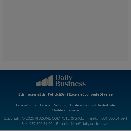
Știri Interne
Știri Politică
Știri Externe
Economie
Diverse
Echipa
Contact
Termeni Si Condiții
Politica De Confidentialitate
Modifică Setările
Copyright © 2026 RIDZONE COMPUTERS S.R.L. | Telefon 031.860.51.09 |
Fax: 037.860.31.60 | E-mail:
office@dailybusiness.ro