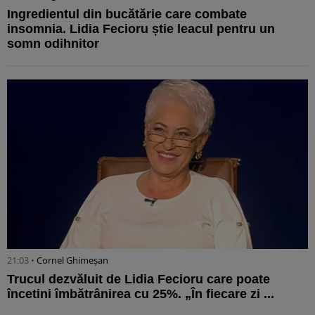
Ingredientul din bucătărie care combate
insomnia. Lidia Fecioru știe leacul pentru un
somn odihnitor
21:03 •
Cornel Ghimeșan
Trucul dezvăluit de Lidia Fecioru care poate
încetini îmbătrânirea cu 25%. „În fiecare zi ...