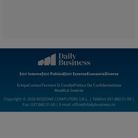
Știri Interne
Știri Politică
Știri Externe
Economie
Diverse
Echipa
Contact
Termeni Si Condiții
Politica De Confidentialitate
Modifică Setările
Copyright © 2026 RIDZONE COMPUTERS S.R.L. | Telefon 031.860.51.09 |
Fax: 037.860.31.60 | E-mail:
office@dailybusiness.ro