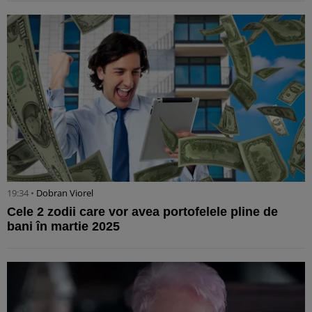
19:34 •
Dobran Viorel
Cele 2 zodii care vor avea portofelele pline de
bani în martie 2025