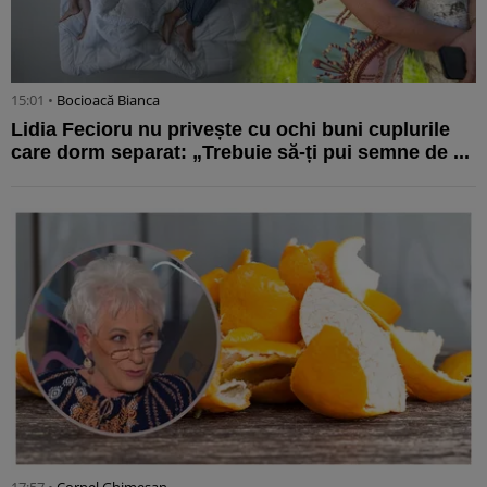
15:01 •
Bocioacă Bianca
Lidia Fecioru nu privește cu ochi buni cuplurile
care dorm separat: „Trebuie să-ți pui semne de ...
17:57 •
Cornel Ghimeșan