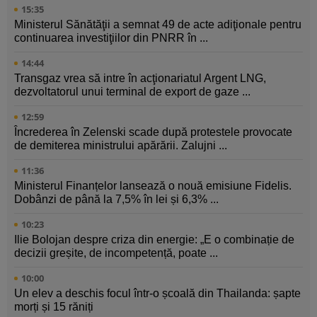
15:35
Ministerul Sănătăţii a semnat 49 de acte adiţionale pentru
continuarea investiţiilor din PNRR în ...
14:44
Transgaz vrea să intre în acţionariatul Argent LNG,
dezvoltatorul unui terminal de export de gaze ...
12:59
Încrederea în Zelenski scade după protestele provocate
de demiterea ministrului apărării. Zalujni ...
11:36
Ministerul Finanțelor lansează o nouă emisiune Fidelis.
Dobânzi de până la 7,5% în lei și 6,3% ...
10:23
Ilie Bolojan despre criza din energie: „E o combinație de
decizii greșite, de incompetență, poate ...
10:00
Un elev a deschis focul într-o școală din Thailanda: șapte
morți și 15 răniți