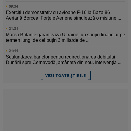
09:34
Exercițiu demonstrativ cu avioane F-16 la Baza 86
Aeriană Borcea. Forțele Aeriene simulează o misiune ...
21:31
Marea Britanie garantează Ucrainei un sprijin financiar pe
termen lung, de cel puțin 3 miliarde de ...
21:11
Scufundarea barjelor pentru redirecționarea debitului
Dunării spre Cernavodă, amânată din nou. Intervenția ...
VEZI TOATE ȘTIRILE