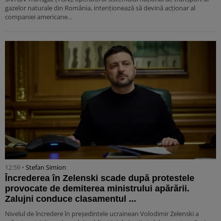
gazelor naturale din România, intenţionează să devină acţionar al
companiei americane…
12:59 •
Stefan Simion
Încrederea în Zelenski scade după protestele
provocate de demiterea ministrului apărării.
Zalujni conduce clasamentul ...
Nivelul de încredere în președintele ucrainean Volodimir Zelenski a