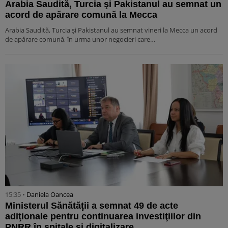
Arabia Saudită, Turcia şi Pakistanul au semnat un
acord de apărare comună la Mecca
Arabia Saudită, Turcia şi Pakistanul au semnat vineri la Mecca un acord
de apărare comună, în urma unor negocieri care…
15:35 •
Daniela Oancea
Ministerul Sănătăţii a semnat 49 de acte
adiţionale pentru continuarea investiţiilor din
PNRR în spitale şi digitalizare