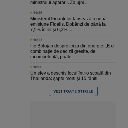
ministrului apărării. Zalujni ...
11:36
Ministerul Finanțelor lansează o nouă
emisiune Fidelis. Dobânzi de până la
7,5% în lei și 6,3% ...
10:23
Ilie Bolojan despre criza din energie: „E o
combinație de decizii greșite, de
incompetență, poate ...
10:00
Un elev a deschis focul într-o școală din
Thailanda: șapte morți și 15 răniți
VEZI TOATE ȘTIRILE