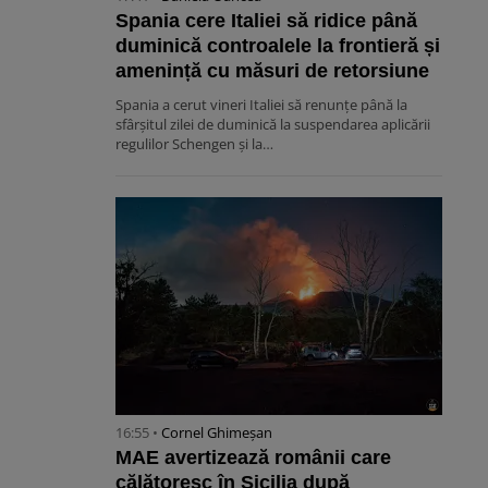
Spania cere Italiei să ridice până
duminică controalele la frontieră și
amenință cu măsuri de retorsiune
Spania a cerut vineri Italiei să renunțe până la
sfârșitul zilei de duminică la suspendarea aplicării
regulilor Schengen și la…
16:55 •
Cornel Ghimeșan
MAE avertizează românii care
călătoresc în Sicilia după