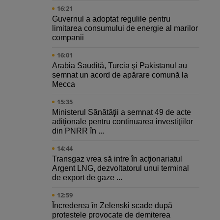
16:21
Guvernul a adoptat regulile pentru
limitarea consumului de energie al marilor
companii
16:01
Arabia Saudită, Turcia şi Pakistanul au
semnat un acord de apărare comună la
Mecca
15:35
Ministerul Sănătăţii a semnat 49 de acte
adiţionale pentru continuarea investiţiilor
din PNRR în ...
14:44
Transgaz vrea să intre în acţionariatul
Argent LNG, dezvoltatorul unui terminal
de export de gaze ...
12:59
Încrederea în Zelenski scade după
protestele provocate de demiterea