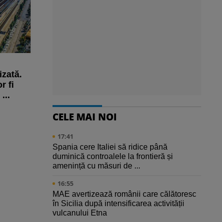
zată.
r fi
...
CELE MAI NOI
17:41
Spania cere Italiei să ridice până
duminică controalele la frontieră și
amenință cu măsuri de ...
16:55
MAE avertizează românii care călătoresc
în Sicilia după intensificarea activității
vulcanului Etna