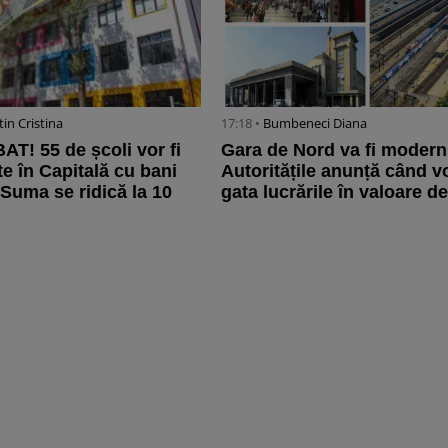
in Cristina
17:18 •
Bumbeneci Diana
T! 55 de școli vor fi
Gara de Nord va fi moderni
e în Capitală cu bani
Autoritățile anunță când vo
Suma se ridică la 10
gata lucrările în valoare de 
.