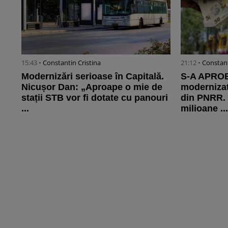
15:43 •
Constantin Cristina
21:12 •
Constant
Modernizări serioase în Capitală.
S-A APROBA
Nicușor Dan: „Aproape o mie de
modernizat
stații STB vor fi dotate cu panouri
din PNRR. 
...
milioane ..