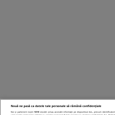
Nouă ne pasă ca datele tale personale să rămână confidențiale
Noi și partenerii noștri
1019
stocăm și/sau accesăm informații pe dispozitivul dvs., precum identificatori
unici pentru prelucrarea datelor cu caracter personal. Puteți accepta sau gestiona preferințele dvs. făcând 