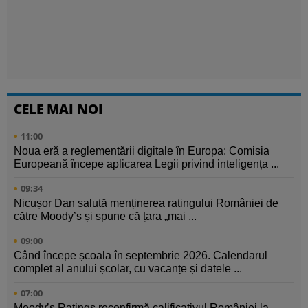
CELE MAI NOI
11:00
Noua eră a reglementării digitale în Europa: Comisia
Europeană începe aplicarea Legii privind inteligența ...
09:34
Nicușor Dan salută menținerea ratingului României de
către Moody’s și spune că țara „mai ...
09:00
Când începe școala în septembrie 2026. Calendarul
complet al anului școlar, cu vacanțe și datele ...
07:00
Moody’s Ratings reconfirmă calificativul României la