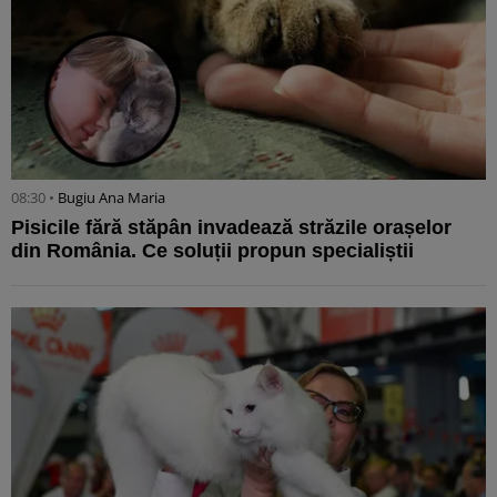
08:30 •
Bugiu ⁠Ana Maria
Pisicile fără stăpân invadează străzile orașelor
din România. Ce soluții propun specialiștii