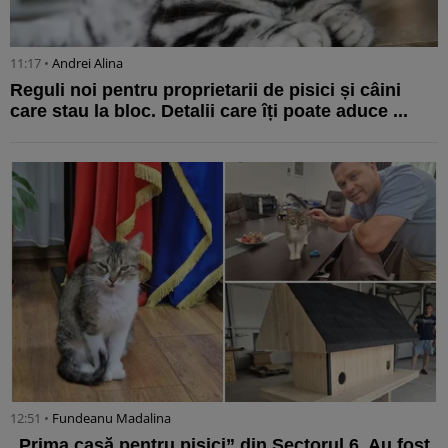
11:17 •
Andrei Alina
Reguli noi pentru proprietarii de pisici și câini
care stau la bloc. Detalii care îți poate aduce ...
12:51 •
Fundeanu Madalina
„Prima casă pentru pisici” din Sectorul 6. Au fost