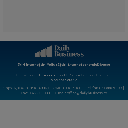
Știri Interne
Știri Politică
Știri Externe
Economie
Diverse
Echipa
Contact
Termeni Si Condiții
Politica De Confidentialitate
Modifică Setările
Copyright © 2026 RIDZONE COMPUTERS S.R.L. | Telefon 031.860.51.09 |
Fax: 037.860.31.60 | E-mail:
office@dailybusiness.ro