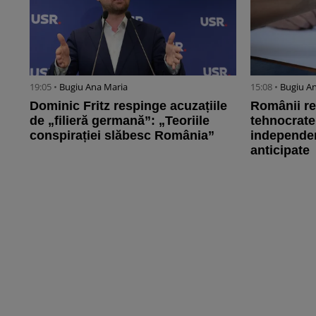
19:05 •
Bugiu ⁠Ana Maria
15:08 •
Bugiu ⁠A
Dominic Fritz respinge acuzațiile
Românii re
de „filieră germană”: „Teoriile
tehnocrate
conspirației slăbesc România”
independen
anticipate