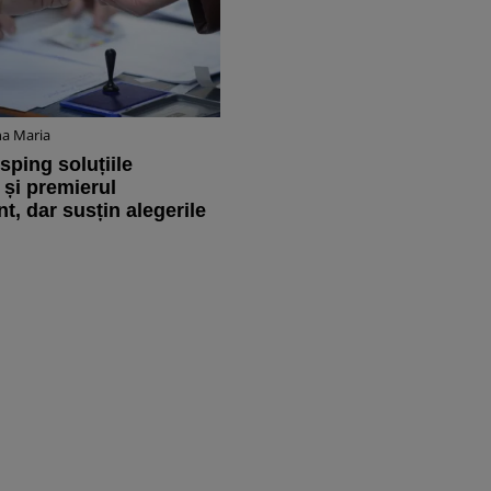
na Maria
sping soluțiile
 și premierul
t, dar susțin alegerile