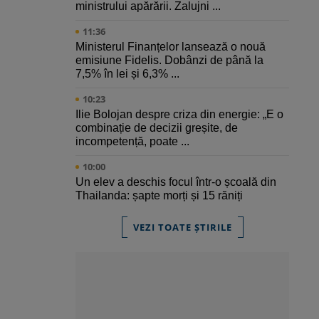
ministrului apărării. Zalujni ...
11:36
Ministerul Finanțelor lansează o nouă
emisiune Fidelis. Dobânzi de până la
7,5% în lei și 6,3% ...
10:23
Ilie Bolojan despre criza din energie: „E o
combinație de decizii greșite, de
incompetență, poate ...
10:00
Un elev a deschis focul într-o școală din
Thailanda: șapte morți și 15 răniți
VEZI TOATE ȘTIRILE