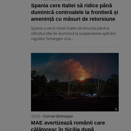
Spania cere Italiei să ridice până
duminică controalele la frontieră și
amenință cu măsuri de retorsiune
Spania a cerut vineri Italiei să renunțe până la
sfârșitul zilei de duminică la suspendarea aplicării
regulilor Schengen și la…
16:55 •
Cornel Ghimeșan
MAE avertizează românii care
călătoresc în Sicilia după