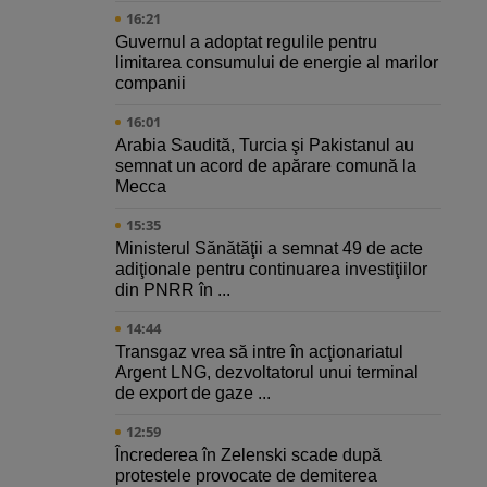
16:21
Guvernul a adoptat regulile pentru
limitarea consumului de energie al marilor
companii
16:01
Arabia Saudită, Turcia şi Pakistanul au
semnat un acord de apărare comună la
Mecca
15:35
Ministerul Sănătăţii a semnat 49 de acte
adiţionale pentru continuarea investiţiilor
din PNRR în ...
14:44
Transgaz vrea să intre în acţionariatul
Argent LNG, dezvoltatorul unui terminal
de export de gaze ...
12:59
Încrederea în Zelenski scade după
protestele provocate de demiterea