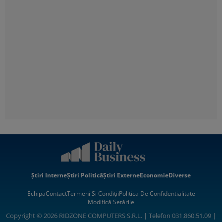
Știri Interne
Știri Politică
Știri Externe
Economie
Diverse
Echipa
Contact
Termeni Si Condiții
Politica De Confidentialitate
Modifică Setările
Copyright © 2026 RIDZONE COMPUTERS S.R.L. | Telefon 031.860.51.09 |