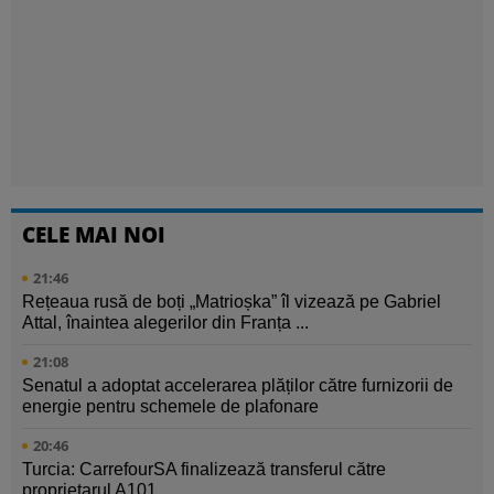
CELE MAI NOI
21:46
Rețeaua rusă de boți „Matrioșka” îl vizează pe Gabriel
Attal, înaintea alegerilor din Franța ...
21:08
Senatul a adoptat accelerarea plăților către furnizorii de
energie pentru schemele de plafonare
20:46
Turcia: CarrefourSA finalizează transferul către
proprietarul A101