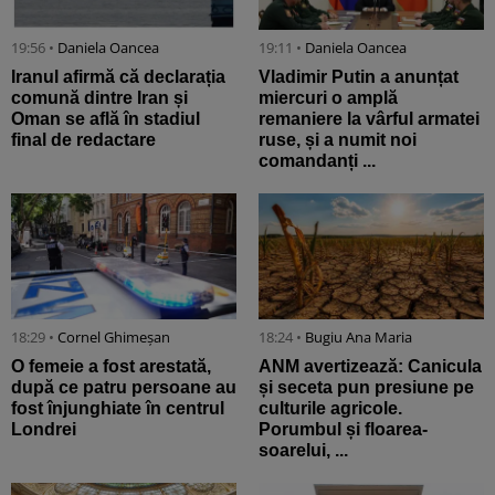
19:56 •
Daniela Oancea
19:11 •
Daniela Oancea
Iranul afirmă că declarația
Vladimir Putin a anunțat
comună dintre Iran și
miercuri o amplă
Oman se află în stadiul
remaniere la vârful armatei
final de redactare
ruse, și a numit noi
comandanți ...
18:29 •
Cornel Ghimeșan
18:24 •
Bugiu ⁠Ana Maria
O femeie a fost arestată,
ANM avertizează: Canicula
după ce patru persoane au
și seceta pun presiune pe
fost înjunghiate în centrul
culturile agricole.
Londrei
Porumbul și floarea-
soarelui, ...