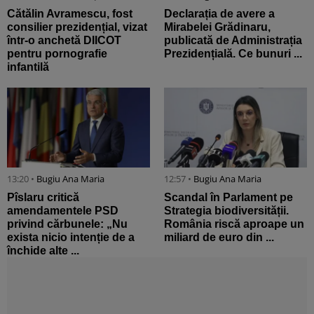
Cătălin Avramescu, fost
Declarația de avere a
consilier prezidențial, vizat
Mirabelei Grădinaru,
într-o anchetă DIICOT
publicată de Administrația
pentru pornografie
Prezidențială. Ce bunuri ...
infantilă
13:20 •
Bugiu ⁠Ana Maria
12:57 •
Bugiu ⁠Ana Maria
Pîslaru critică
Scandal în Parlament pe
amendamentele PSD
Strategia biodiversității.
privind cărbunele: „Nu
România riscă aproape un
exista nicio intenție de a
miliard de euro din ...
închide alte ...