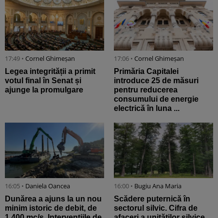
17:49 •
Cornel Ghimeșan
17:06 •
Cornel Ghimeșan
Legea integrității a primit
Primăria Capitalei
votul final în Senat și
introduce 25 de măsuri
ajunge la promulgare
pentru reducerea
consumului de energie
electrică în luna ...
16:05 •
Daniela Oancea
16:00 •
Bugiu ⁠Ana Maria
Dunărea a ajuns la un nou
Scădere puternică în
minim istoric de debit, de
sectorul silvic. Cifra de
1.400 mc/s. Intervențiile de
afaceri a unităților silvice