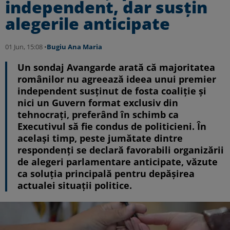
independent, dar susțin
alegerile anticipate
01 Jun, 15:08 •
Bugiu ⁠Ana Maria
Un sondaj Avangarde arată că majoritatea
românilor nu agreează ideea unui premier
independent susținut de fosta coaliție și
nici un Guvern format exclusiv din
tehnocrați, preferând în schimb ca
Executivul să fie condus de politicieni. În
același timp, peste jumătate dintre
respondenți se declară favorabili organizării
de alegeri parlamentare anticipate, văzute
ca soluția principală pentru depășirea
actualei situații politice.