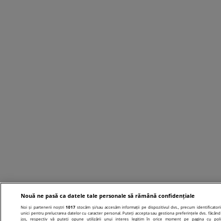
Nouă ne pasă ca datele tale personale să rămână confidențiale
Noi și partenerii noștri
1017
stocăm și/sau accesăm informații pe dispozitivul dvs., precum identificatori
unici pentru prelucrarea datelor cu caracter personal. Puteți accepta sau gestiona preferințele dvs. făcând 
jos, respectiv vă puteți opune utilizării unui interes legitim în orice moment pe pagina cu poli