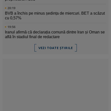
20:19
BVB a închis pe minus ședința de miercuri. BET a scăzut
cu 0,57%
19:56
Iranul afirmă că declarația comună dintre Iran și Oman se
află în stadiul final de redactare
VEZI TOATE ȘTIRILE