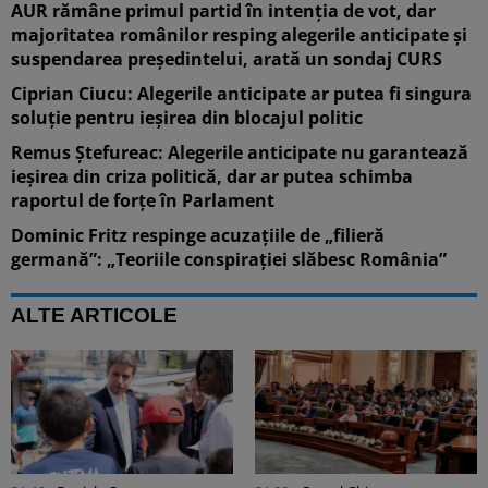
AUR rămâne primul partid în intenția de vot, dar
majoritatea românilor resping alegerile anticipate și
suspendarea președintelui, arată un sondaj CURS
Ciprian Ciucu: Alegerile anticipate ar putea fi singura
soluție pentru ieșirea din blocajul politic
Remus Ștefureac: Alegerile anticipate nu garantează
ieșirea din criza politică, dar ar putea schimba
raportul de forțe în Parlament
Dominic Fritz respinge acuzațiile de „filieră
germană”: „Teoriile conspirației slăbesc România”
ALTE ARTICOLE