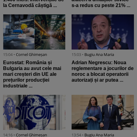
la Cernavodă câștigă ...
s-a redus cu peste 21% ...
15:04 •
Cornel Ghimeșan
15:03 •
Bugiu ⁠Ana Maria
Eurostat: România și
Adrian Negrescu: Noua
Bulgaria au avut cele mai
reglementare a jocurilor de
mari creșteri din UE ale
noroc a blocat operatorii
prețurilor producției
autorizați și ar putea ...
industriale ...
14:16 •
Cornel Ghimeșan
13:54 •
Bugiu ⁠Ana Maria