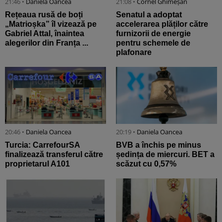
21:46 •
Daniela Oancea
21:08 •
Cornel Ghimeșan
Rețeaua rusă de boți
Senatul a adoptat
„Matrioșka” îl vizează pe
accelerarea plăților către
Gabriel Attal, înaintea
furnizorii de energie
alegerilor din Franța ...
pentru schemele de
plafonare
20:46 •
Daniela Oancea
20:19 •
Daniela Oancea
Turcia: CarrefourSA
BVB a închis pe minus
finalizează transferul către
ședința de miercuri. BET a
proprietarul A101
scăzut cu 0,57%