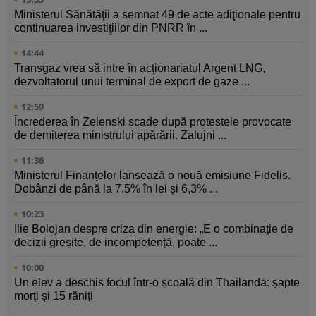
Ministerul Sănătăţii a semnat 49 de acte adiţionale pentru
continuarea investiţiilor din PNRR în ...
14:44
Transgaz vrea să intre în acţionariatul Argent LNG,
dezvoltatorul unui terminal de export de gaze ...
12:59
Încrederea în Zelenski scade după protestele provocate
de demiterea ministrului apărării. Zalujni ...
11:36
Ministerul Finanțelor lansează o nouă emisiune Fidelis.
Dobânzi de până la 7,5% în lei și 6,3% ...
10:23
Ilie Bolojan despre criza din energie: „E o combinație de
decizii greșite, de incompetență, poate ...
10:00
Un elev a deschis focul într-o școală din Thailanda: șapte
morți și 15 răniți