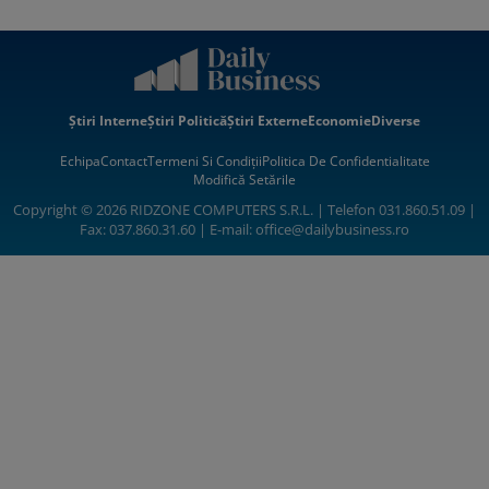
Știri Interne
Știri Politică
Știri Externe
Economie
Diverse
Echipa
Contact
Termeni Si Condiții
Politica De Confidentialitate
Modifică Setările
Copyright © 2026 RIDZONE COMPUTERS S.R.L. | Telefon 031.860.51.09 |
Fax: 037.860.31.60 | E-mail:
office@dailybusiness.ro