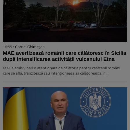
16:55 •
Cornel Ghimeșan
MAE avertizează românii care călătoresc în Sicilia
după intensificarea activității vulcanului Etna
MAE a emis vineri o atenționare de călătorie pentru cetățenii români
care se află, tranzitează sau intenționează să călătorească în…