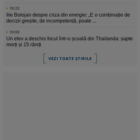
10:23
Ilie Bolojan despre criza din energie: „E o combinație de
decizii greșite, de incompetență, poate ...
10:00
Un elev a deschis focul într-o școală din Thailanda: șapte
morți și 15 răniți
VEZI TOATE ȘTIRILE