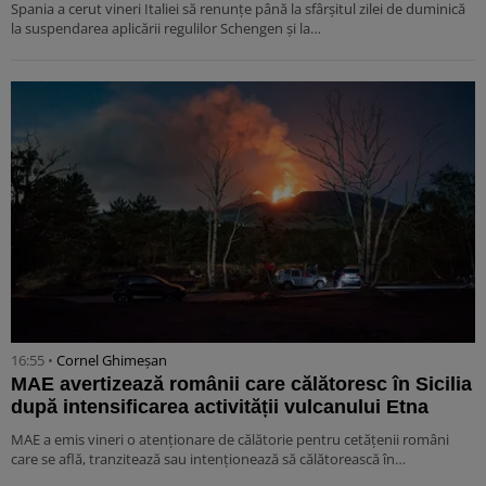
Spania a cerut vineri Italiei să renunțe până la sfârșitul zilei de duminică
la suspendarea aplicării regulilor Schengen și la…
16:55 •
Cornel Ghimeșan
MAE avertizează românii care călătoresc în Sicilia
după intensificarea activității vulcanului Etna
MAE a emis vineri o atenționare de călătorie pentru cetățenii români
care se află, tranzitează sau intenționează să călătorească în…