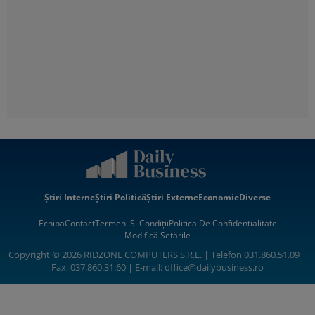
Știri Interne
Știri Politică
Știri Externe
Economie
Diverse
Echipa
Contact
Termeni Si Condiții
Politica De Confidentialitate
Modifică Setările
Copyright © 2026 RIDZONE COMPUTERS S.R.L. | Telefon 031.860.51.09 |
Fax: 037.860.31.60 | E-mail:
office@dailybusiness.ro