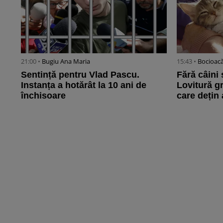
21:00 •
Bugiu ⁠Ana Maria
15:43 •
Bocioacă
Sentință pentru Vlad Pascu.
Fără câini ș
Instanța a hotărât la 10 ani de
Lovitură g
închisoare
care dețin