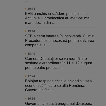
...
20:14
BVB a închis în scădere pe toți indicii.
Acțiunile Hidroelectrica au avut cel mai
mare declin din ...
19:14
STB a cerut intrarea în insolvență. Ciucu:
Procedura este necesară pentru salvarea
companiei și ...
18:40
Camera Deputaților se va reuni într-o
sesiune extraordinară în 11 și 12 august
pentru patru proiecte ...
17:24
Bolojan respinge criticile privind situația
economică în care se află România:
Guvernul a făcut ...
16:56
Guvernul lansează programul „Diaspora