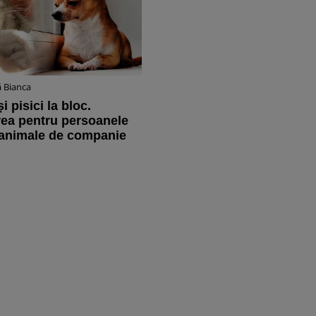
 Bianca
i pisici la bloc.
rea pentru persoanele
 animale de companie