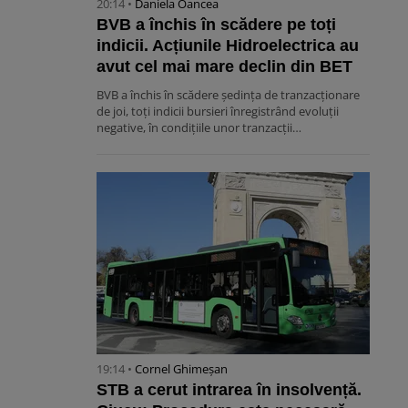
20:14 •
Daniela Oancea
BVB a închis în scădere pe toți
indicii. Acțiunile Hidroelectrica au
avut cel mai mare declin din BET
BVB a închis în scădere ședința de tranzacționare
de joi, toți indicii bursieri înregistrând evoluții
negative, în condițiile unor tranzacții…
19:14 •
Cornel Ghimeșan
STB a cerut intrarea în insolvență.