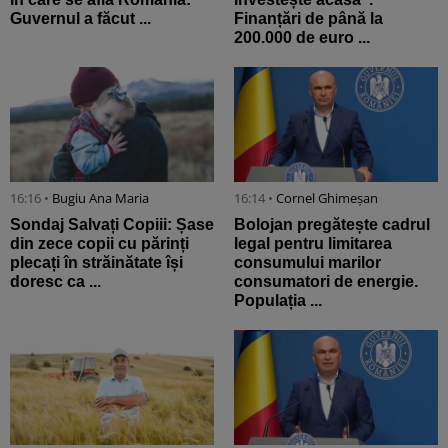
Guvernul a făcut ...
Finanțări de până la
200.000 de euro ...
16:16 •
Bugiu ⁠Ana Maria
16:14 •
Cornel Ghimeșan
Sondaj Salvați Copiii: Șase
Bolojan pregătește cadrul
din zece copii cu părinți
legal pentru limitarea
plecați în străinătate își
consumului marilor
doresc ca ...
consumatori de energie.
Populația ...