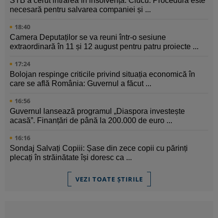
STB a cerut intrarea în insolvență. Ciucu: Procedura este
necesară pentru salvarea companiei și ...
18:40
Camera Deputaților se va reuni într-o sesiune
extraordinară în 11 și 12 august pentru patru proiecte ...
17:24
Bolojan respinge criticile privind situația economică în
care se află România: Guvernul a făcut ...
16:56
Guvernul lansează programul „Diaspora investește
acasă”. Finanțări de până la 200.000 de euro ...
16:16
Sondaj Salvați Copiii: Șase din zece copii cu părinți
plecați în străinătate își doresc ca ...
VEZI TOATE ȘTIRILE