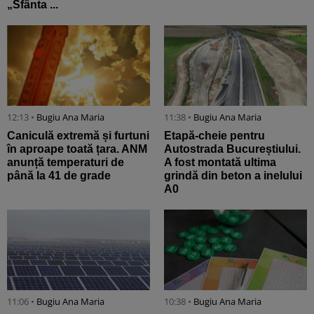
„Sfânta ...
12:13 •
Bugiu ⁠Ana Maria
11:38 •
Bugiu ⁠Ana Maria
Caniculă extremă și furtuni
Etapă-cheie pentru
în aproape toată țara. ANM
Autostrada Bucureștiului.
anunță temperaturi de
A fost montată ultima
până la 41 de grade
grindă din beton a inelului
A0
11:06 •
Bugiu ⁠Ana Maria
10:38 •
Bugiu ⁠Ana Maria