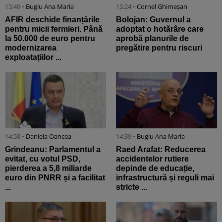
15:49 •
Bugiu ⁠Ana Maria
15:24 •
Cornel Ghimeșan
AFIR deschide finanțările
Bolojan: Guvernul a
pentru micii fermieri. Până
adoptat o hotărâre care
la 50.000 de euro pentru
aprobă planurile de
modernizarea
pregătire pentru riscuri
exploatațiilor ...
14:58 •
Daniela Oancea
14:39 •
Bugiu ⁠Ana Maria
Grindeanu: Parlamentul a
Raed Arafat: Reducerea
evitat, cu votul PSD,
accidentelor rutiere
pierderea a 5,8 miliarde
depinde de educație,
euro din PNRR și a facilitat
infrastructură și reguli mai
...
stricte ...