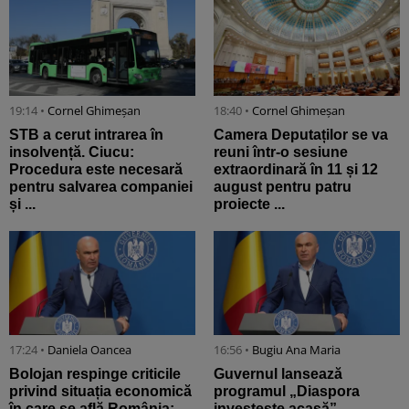
19:14 •
Cornel Ghimeșan
18:40 •
Cornel Ghimeșan
STB a cerut intrarea în
Camera Deputaților se va
insolvență. Ciucu:
reuni într-o sesiune
Procedura este necesară
extraordinară în 11 și 12
pentru salvarea companiei
august pentru patru
și ...
proiecte ...
17:24 •
Daniela Oancea
16:56 •
Bugiu ⁠Ana Maria
Bolojan respinge criticile
Guvernul lansează
privind situația economică
programul „Diaspora
în care se află România:
investește acasă”.