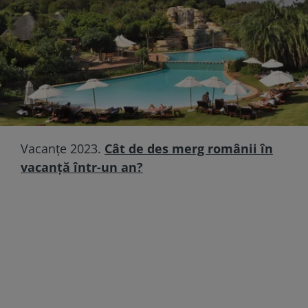
Vacanţe 2023.
Cât de des merg românii în
vacanță într-un an?