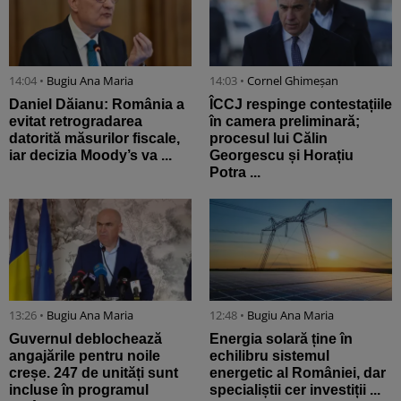
14:04 •
Bugiu ⁠Ana Maria
14:03 •
Cornel Ghimeșan
Daniel Dăianu: România a
ÎCCJ respinge contestațiile
evitat retrogradarea
în camera preliminară;
datorită măsurilor fiscale,
procesul lui Călin
iar decizia Moody’s va ...
Georgescu și Horațiu
Potra ...
13:26 •
Bugiu ⁠Ana Maria
12:48 •
Bugiu ⁠Ana Maria
Guvernul deblochează
Energia solară ține în
angajările pentru noile
echilibru sistemul
creșe. 247 de unități sunt
energetic al României, dar
incluse în programul
specialiștii cer investiții ...