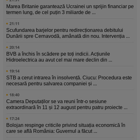
Marea Britanie garantează Ucrainei un sprijin financiar pe
termen lung, de cel puțin 3 miliarde de ...
21:11
Scufundarea barjelor pentru redirecționarea debitului
Dunării spre Cernavodă, amânată din nou. Intervenția ...
20:14
BVB a închis în scădere pe toți indicii. Acțiunile
Hidroelectrica au avut cel mai mare declin din ...
19:14
STB a cerut intrarea în insolvență. Ciucu: Procedura este
necesară pentru salvarea companiei și ...
18:40
Camera Deputaților se va reuni într-o sesiune
extraordinară în 11 și 12 august pentru patru proiecte ...
17:24
Bolojan respinge criticile privind situația economică în
care se află România: Guvernul a făcut ...