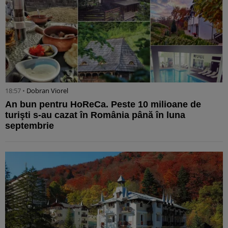
18:57 •
Dobran Viorel
An bun pentru HoReCa. Peste 10 milioane de
turişti s-au cazat în România până în luna
septembrie