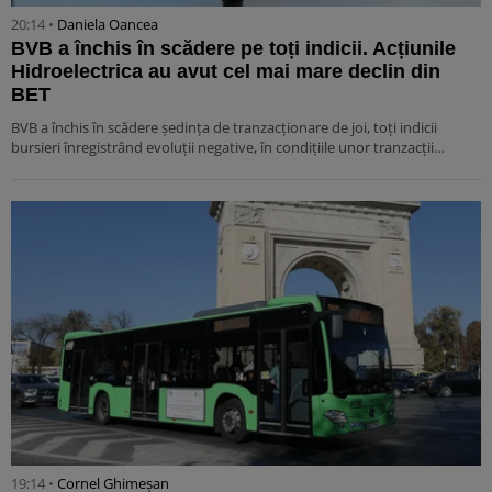
20:14 •
Daniela Oancea
BVB a închis în scădere pe toți indicii. Acțiunile
Hidroelectrica au avut cel mai mare declin din
BET
BVB a închis în scădere ședința de tranzacționare de joi, toți indicii
bursieri înregistrând evoluții negative, în condițiile unor tranzacții…
19:14 •
Cornel Ghimeșan