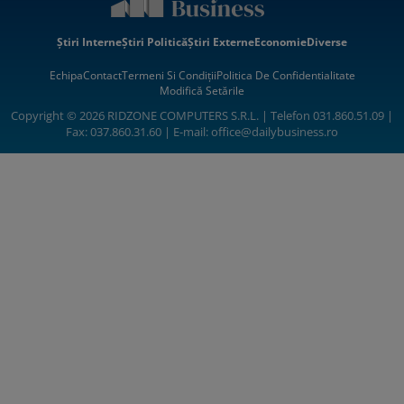
Știri Interne
Știri Politică
Știri Externe
Economie
Diverse
Echipa
Contact
Termeni Si Condiții
Politica De Confidentialitate
Modifică Setările
Copyright © 2026 RIDZONE COMPUTERS S.R.L. | Telefon 031.860.51.09 |
Fax: 037.860.31.60 | E-mail:
office@dailybusiness.ro