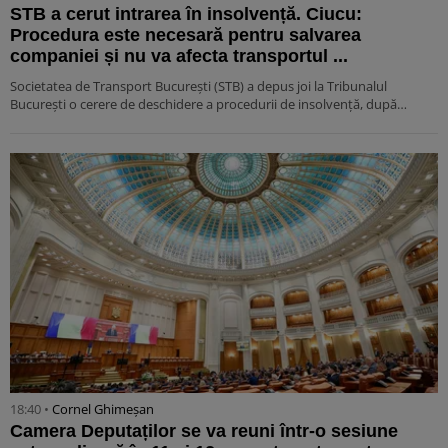
STB a cerut intrarea în insolvență. Ciucu:
Procedura este necesară pentru salvarea
companiei și nu va afecta transportul ...
Societatea de Transport București (STB) a depus joi la Tribunalul
București o cerere de deschidere a procedurii de insolvență, după…
18:40 •
Cornel Ghimeșan
Camera Deputaților se va reuni într-o sesiune