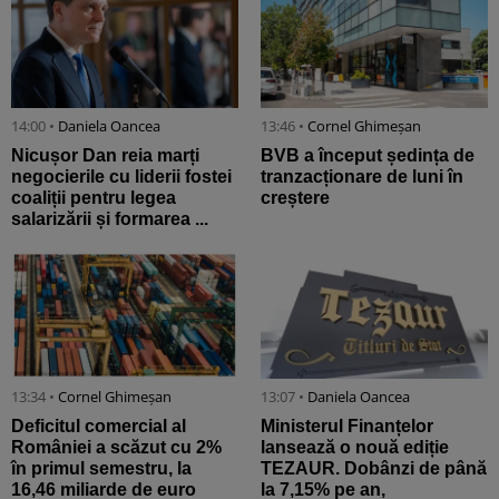
14:00 •
Daniela Oancea
13:46 •
Cornel Ghimeșan
Nicușor Dan reia marți
BVB a început ședința de
negocierile cu liderii fostei
tranzacționare de luni în
coaliții pentru legea
creștere
salarizării și formarea ...
13:34 •
Cornel Ghimeșan
13:07 •
Daniela Oancea
Deficitul comercial al
Ministerul Finanțelor
României a scăzut cu 2%
lansează o nouă ediție
în primul semestru, la
TEZAUR. Dobânzi de până
16,46 miliarde de euro
la 7,15% pe an,