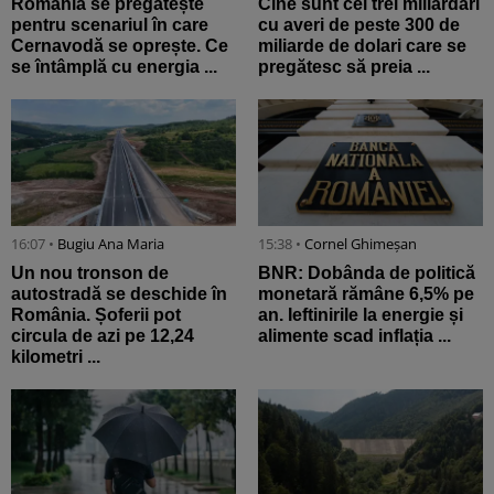
România se pregătește
Cine sunt cei trei miliardari
pentru scenariul în care
cu averi de peste 300 de
Cernavodă se oprește. Ce
miliarde de dolari care se
se întâmplă cu energia ...
pregătesc să preia ...
16:07 •
Bugiu ⁠Ana Maria
15:38 •
Cornel Ghimeșan
Un nou tronson de
BNR: Dobânda de politică
autostradă se deschide în
monetară rămâne 6,5% pe
România. Șoferii pot
an. Ieftinirile la energie și
circula de azi pe 12,24
alimente scad inflația ...
kilometri ...