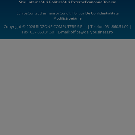
Știri Interne
Știri Politică
Știri Externe
Economie
Diverse
Echipa
Contact
Termeni Si Condiții
Politica De Confidentialitate
Modifică Setările
Copyright © 2026 RIDZONE COMPUTERS S.R.L. | Telefon 031.860.51.09 |
Fax: 037.860.31.60 | E-mail:
office@dailybusiness.ro