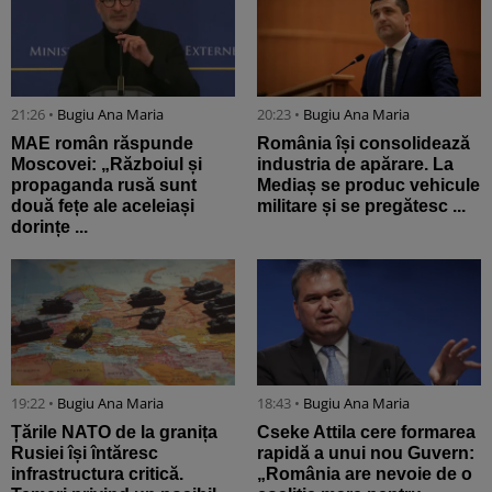
21:26 •
Bugiu ⁠Ana Maria
20:23 •
Bugiu ⁠Ana Maria
MAE român răspunde
România își consolidează
Moscovei: „Războiul și
industria de apărare. La
propaganda rusă sunt
Mediaș se produc vehicule
două fețe ale aceleiași
militare și se pregătesc ...
dorințe ...
19:22 •
Bugiu ⁠Ana Maria
18:43 •
Bugiu ⁠Ana Maria
Țările NATO de la granița
Cseke Attila cere formarea
Rusiei își întăresc
rapidă a unui nou Guvern:
infrastructura critică.
„România are nevoie de o