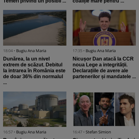
Temeri privind un posibil ...
coaliție mare pentru ...
18:04 •
Bugiu ⁠Ana Maria
17:35 •
Bugiu ⁠Ana Maria
Dunărea, la un nivel
Nicușor Dan atacă la CCR
extrem de scăzut. Debitul
noua Lege a integrității.
la intrarea în România este
Declarațiile de avere ale
de doar 36% din normalul
partenerilor și mandatele ...
...
16:57 •
Bugiu ⁠Ana Maria
16:47 •
Stefan Simion