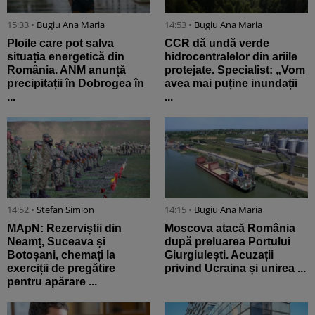
15:33 •
Bugiu ⁠Ana Maria
14:53 •
Bugiu ⁠Ana Maria
Ploile care pot salva
CCR dă undă verde
situația energetică din
hidrocentralelor din ariile
România. ANM anunță
protejate. Specialist: „Vom
precipitații în Dobrogea în
avea mai puține inundații
...
...
14:52 •
Stefan Simion
14:15 •
Bugiu ⁠Ana Maria
MApN: Rezerviștii din
Moscova atacă România
Neamț, Suceava și
după preluarea Portului
Botoșani, chemați la
Giurgiulești. Acuzații
exerciții de pregătire
privind Ucraina și unirea ...
pentru apărare ...