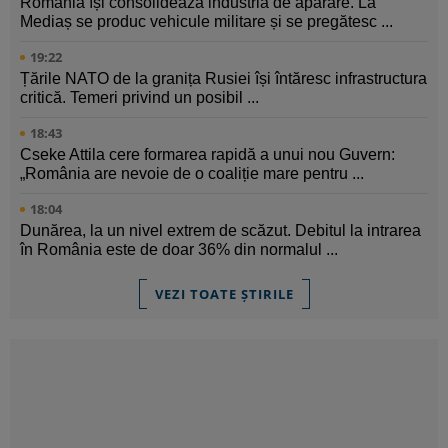
România își consolidează industria de apărare. La
Mediaș se produc vehicule militare și se pregătesc ...
19:22
Țările NATO de la granița Rusiei își întăresc infrastructura
critică. Temeri privind un posibil ...
18:43
Cseke Attila cere formarea rapidă a unui nou Guvern:
„România are nevoie de o coaliție mare pentru ...
18:04
Dunărea, la un nivel extrem de scăzut. Debitul la intrarea
în România este de doar 36% din normalul ...
VEZI TOATE ȘTIRILE