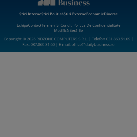
Știri Interne
Știri Politică
Știri Externe
Economie
Diverse
Echipa
Contact
Termeni Si Condiții
Politica De Confidentialitate
Modifică Setările
Copyright © 2026 RIDZONE COMPUTERS S.R.L. | Telefon 031.860.51.09 |
Fax: 037.860.31.60 | E-mail:
office@dailybusiness.ro