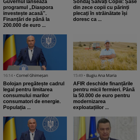
Guvernul lansează
Sondaj Salvați Copiii: Șase
programul „Diaspora
din zece copii cu părinți
investește acasă”.
plecați în străinătate își
Finanțări de până la
doresc ca ...
200.000 de euro ...
16:14 •
Cornel Ghimeșan
15:49 •
Bugiu ⁠Ana Maria
Bolojan pregătește cadrul
AFIR deschide finanțările
legal pentru limitarea
pentru micii fermieri. Până
consumului marilor
la 50.000 de euro pentru
consumatori de energie.
modernizarea
Populația ...
exploatațiilor ...