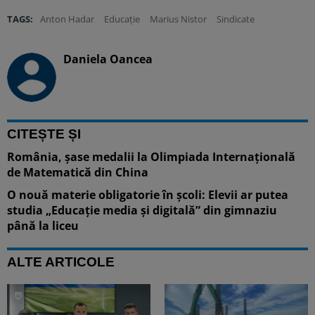
TAGS:
Anton Hadar
Educație
Marius Nistor
Sindicate
Daniela Oancea
CITEȘTE ȘI
România, șase medalii la Olimpiada Internațională
de Matematică din China
O nouă materie obligatorie în școli: Elevii ar putea
studia „Educație media și digitală” din gimnaziu
până la liceu
ALTE ARTICOLE