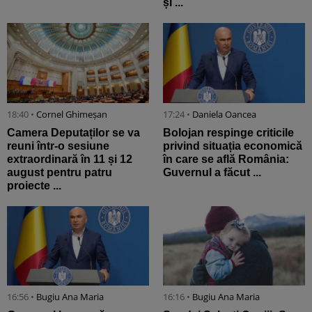
și ...
18:40 •
Cornel Ghimeșan
17:24 •
Daniela Oancea
Camera Deputaților se va
Bolojan respinge criticile
reuni într-o sesiune
privind situația economică
extraordinară în 11 și 12
în care se află România:
august pentru patru
Guvernul a făcut ...
proiecte ...
16:56 •
Bugiu ⁠Ana Maria
16:16 •
Bugiu ⁠Ana Maria