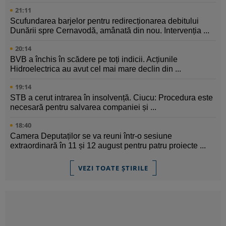
21:11
Scufundarea barjelor pentru redirecționarea debitului
Dunării spre Cernavodă, amânată din nou. Intervenția ...
20:14
BVB a închis în scădere pe toți indicii. Acțiunile
Hidroelectrica au avut cel mai mare declin din ...
19:14
STB a cerut intrarea în insolvență. Ciucu: Procedura este
necesară pentru salvarea companiei și ...
18:40
Camera Deputaților se va reuni într-o sesiune
extraordinară în 11 și 12 august pentru patru proiecte ...
VEZI TOATE ȘTIRILE