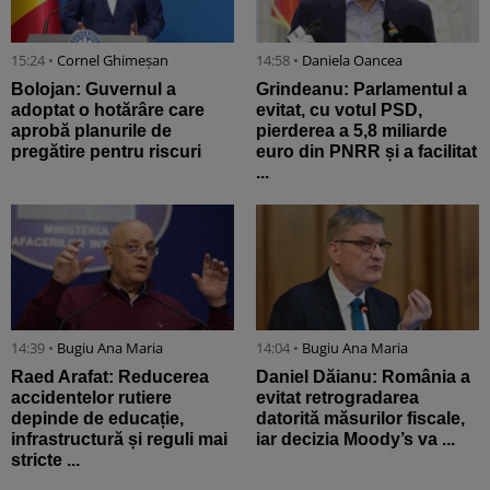
15:24 •
Cornel Ghimeșan
14:58 •
Daniela Oancea
Bolojan: Guvernul a
Grindeanu: Parlamentul a
adoptat o hotărâre care
evitat, cu votul PSD,
aprobă planurile de
pierderea a 5,8 miliarde
pregătire pentru riscuri
euro din PNRR și a facilitat
...
14:39 •
Bugiu ⁠Ana Maria
14:04 •
Bugiu ⁠Ana Maria
Raed Arafat: Reducerea
Daniel Dăianu: România a
accidentelor rutiere
evitat retrogradarea
depinde de educație,
datorită măsurilor fiscale,
infrastructură și reguli mai
iar decizia Moody’s va ...
stricte ...