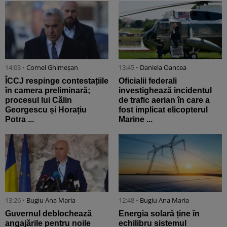
14:03 •
Cornel Ghimeșan
13:45 •
Daniela Oancea
ÎCCJ respinge contestațiile
Oficialii federali
în camera preliminară;
investighează incidentul
procesul lui Călin
de trafic aerian în care a
Georgescu și Horațiu
fost implicat elicopterul
Potra ...
Marine ...
13:26 •
Bugiu ⁠Ana Maria
12:48 •
Bugiu ⁠Ana Maria
Guvernul deblochează
Energia solară ține în
angajările pentru noile
echilibru sistemul