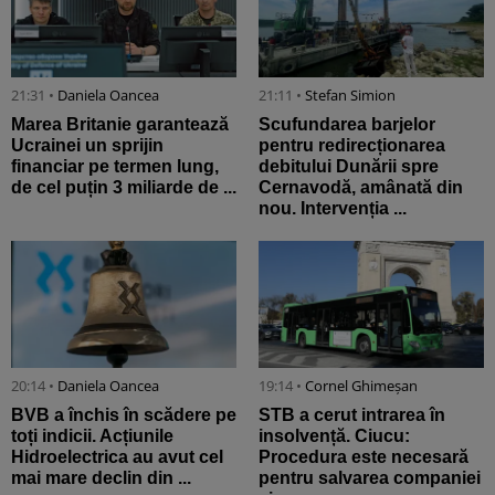
21:31 •
Daniela Oancea
21:11 •
Stefan Simion
Marea Britanie garantează
Scufundarea barjelor
Ucrainei un sprijin
pentru redirecționarea
financiar pe termen lung,
debitului Dunării spre
de cel puțin 3 miliarde de ...
Cernavodă, amânată din
nou. Intervenția ...
20:14 •
Daniela Oancea
19:14 •
Cornel Ghimeșan
BVB a închis în scădere pe
STB a cerut intrarea în
toți indicii. Acțiunile
insolvență. Ciucu:
Hidroelectrica au avut cel
Procedura este necesară
mai mare declin din ...
pentru salvarea companiei