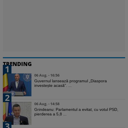
TRENDING
1
06 Aug. - 16:56
Guvernul lansează programul „Diaspora
investește acasă”. ...
2
06 Aug. - 14:58
Grindeanu: Parlamentul a evitat, cu votul PSD,
pierderea a 5,8 ...
3