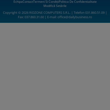
Echipa
Contact
Termeni Si Condiții
Politica De Confidentialitate
Modifică Setările
Copyright © 2026 RIDZONE COMPUTERS S.R.L. | Telefon 031.860.51.09 |
Fax: 037.860.31.60 | E-mail:
office@dailybusiness.ro