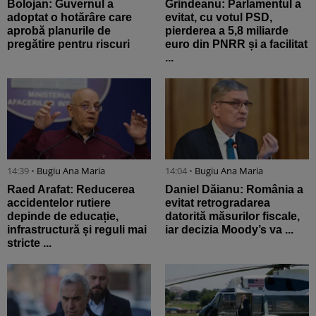
Bolojan: Guvernul a
Grindeanu: Parlamentul a
adoptat o hotărâre care
evitat, cu votul PSD,
aprobă planurile de
pierderea a 5,8 miliarde
pregătire pentru riscuri
euro din PNRR și a facilitat
...
14:39 •
Bugiu ⁠Ana Maria
14:04 •
Bugiu ⁠Ana Maria
Raed Arafat: Reducerea
Daniel Dăianu: România a
accidentelor rutiere
evitat retrogradarea
depinde de educație,
datorită măsurilor fiscale,
infrastructură și reguli mai
iar decizia Moody’s va ...
stricte ...