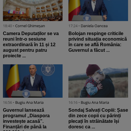
18:40 •
Cornel Ghimeșan
17:24 •
Daniela Oancea
Camera Deputaților se va
Bolojan respinge criticile
reuni într-o sesiune
privind situația economică
extraordinară în 11 și 12
în care se află România:
august pentru patru
Guvernul a făcut ...
proiecte ...
16:56 •
Bugiu ⁠Ana Maria
16:16 •
Bugiu ⁠Ana Maria
Guvernul lansează
Sondaj Salvați Copiii: Șase
programul „Diaspora
din zece copii cu părinți
investește acasă”.
plecați în străinătate își
Finanțări de până la
doresc ca ...