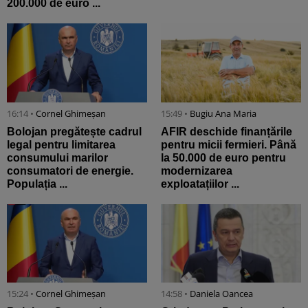
200.000 de euro ...
16:14 •
Cornel Ghimeșan
15:49 •
Bugiu ⁠Ana Maria
Bolojan pregătește cadrul
AFIR deschide finanțările
legal pentru limitarea
pentru micii fermieri. Până
consumului marilor
la 50.000 de euro pentru
consumatori de energie.
modernizarea
Populația ...
exploatațiilor ...
15:24 •
Cornel Ghimeșan
14:58 •
Daniela Oancea