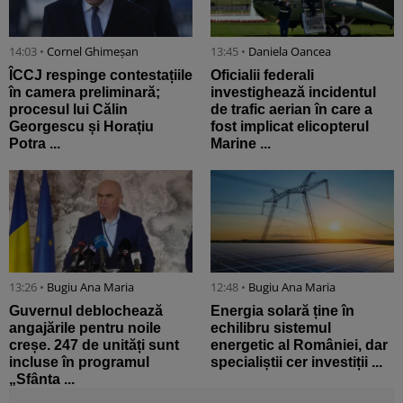
14:03 •
Cornel Ghimeșan
13:45 •
Daniela Oancea
ÎCCJ respinge contestațiile
Oficialii federali
în camera preliminară;
investighează incidentul
procesul lui Călin
de trafic aerian în care a
Georgescu și Horațiu
fost implicat elicopterul
Potra ...
Marine ...
13:26 •
Bugiu ⁠Ana Maria
12:48 •
Bugiu ⁠Ana Maria
Guvernul deblochează
Energia solară ține în
angajările pentru noile
echilibru sistemul
creșe. 247 de unități sunt
energetic al României, dar
incluse în programul
specialiștii cer investiții ...
„Sfânta ...