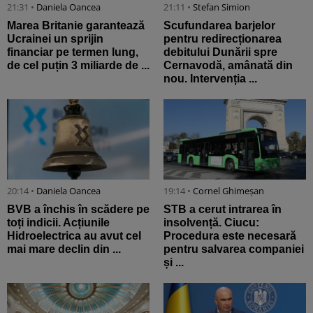
21:31 •
Daniela Oancea
21:11 •
Stefan Simion
Marea Britanie garantează
Scufundarea barjelor
Ucrainei un sprijin
pentru redirecționarea
financiar pe termen lung,
debitului Dunării spre
de cel puțin 3 miliarde de ...
Cernavodă, amânată din
nou. Intervenția ...
20:14 •
Daniela Oancea
19:14 •
Cornel Ghimeșan
BVB a închis în scădere pe
STB a cerut intrarea în
toți indicii. Acțiunile
insolvență. Ciucu:
Hidroelectrica au avut cel
Procedura este necesară
mai mare declin din ...
pentru salvarea companiei
și ...