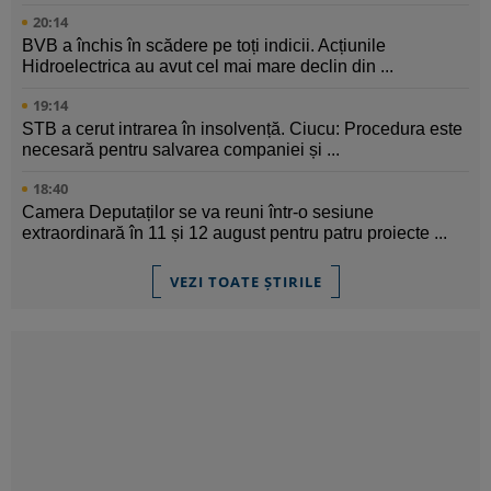
20:14
BVB a închis în scădere pe toți indicii. Acțiunile
Hidroelectrica au avut cel mai mare declin din ...
19:14
STB a cerut intrarea în insolvență. Ciucu: Procedura este
necesară pentru salvarea companiei și ...
18:40
Camera Deputaților se va reuni într-o sesiune
extraordinară în 11 și 12 august pentru patru proiecte ...
VEZI TOATE ȘTIRILE