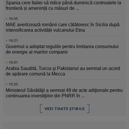
Spania cere Italiei să ridice până duminică controalele la
frontieră și amenință cu măsuri de ...
16:55
MAE avertizează românii care călătoresc în Sicilia după
intensificarea activității vulcanului Etna
16:21
Guvernul a adoptat regulile pentru limitarea consumului
de energie al marilor companii
16:01
Arabia Saudită, Turcia şi Pakistanul au semnat un acord
de apărare comună la Mecca
15:35
Ministerul Sănătăţii a semnat 49 de acte adiţionale pentru
continuarea investiţiilor din PNRR în ...
VEZI TOATE ȘTIRILE