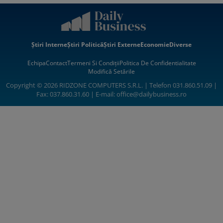
Știri Interne
Știri Politică
Știri Externe
Economie
Diverse
Echipa
Contact
Termeni Si Condiții
Politica De Confidentialitate
Modifică Setările
Copyright © 2026 RIDZONE COMPUTERS S.R.L. | Telefon 031.860.51.09 |
Fax: 037.860.31.60 | E-mail:
office@dailybusiness.ro