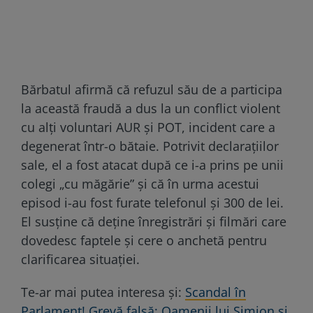
Bărbatul afirmă că refuzul său de a participa
la această fraudă a dus la un conflict violent
cu alți voluntari AUR și POT, incident care a
degenerat într-o bătaie. Potrivit declarațiilor
sale, el a fost atacat după ce i-a prins pe unii
colegi „cu măgărie” și că în urma acestui
episod i-au fost furate telefonul și 300 de lei.
El susține că deține înregistrări și filmări care
dovedesc faptele și cere o anchetă pentru
clarificarea situației.
Te-ar mai putea interesa și:
Scandal în
Parlament! Grevă falsă: Oamenii lui Simion și