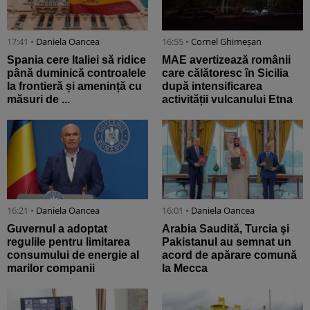
17:41 •
Daniela Oancea
16:55 •
Cornel Ghimeșan
Spania cere Italiei să ridice
MAE avertizează românii
până duminică controalele
care călătoresc în Sicilia
la frontieră și amenință cu
după intensificarea
măsuri de ...
activității vulcanului Etna
16:21 •
Daniela Oancea
16:01 •
Daniela Oancea
Guvernul a adoptat
Arabia Saudită, Turcia şi
regulile pentru limitarea
Pakistanul au semnat un
consumului de energie al
acord de apărare comună
marilor companii
la Mecca