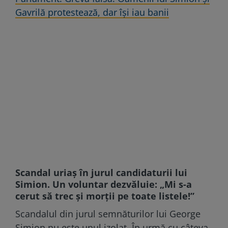
Gavrilă protestează, dar își iau banii
Scandal uriaș în jurul candidaturii lui
Simion. Un voluntar dezvăluie: „Mi s-a
cerut să trec și morții pe toate listele!”
Scandalul din jurul semnăturilor lui George
Simion nu este unul izolat. În urmă cu câteva