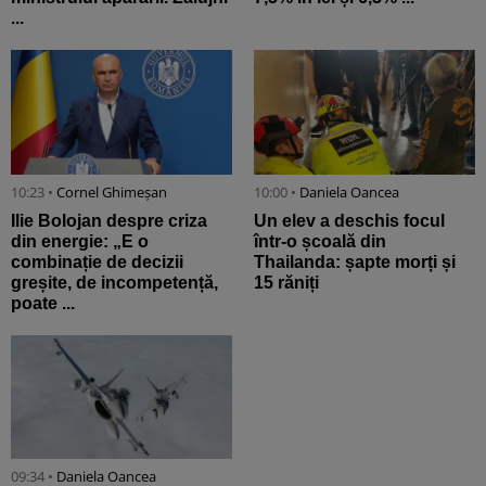
...
10:23 •
Cornel Ghimeșan
10:00 •
Daniela Oancea
Ilie Bolojan despre criza
Un elev a deschis focul
din energie: „E o
într-o școală din
combinație de decizii
Thailanda: șapte morți și
greșite, de incompetență,
15 răniți
poate ...
09:34 •
Daniela Oancea