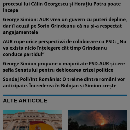
procesul lui Călin Georgescu și Horațiu Potra poate
începe
George Simion: AUR vrea un guvern cu puteri depline,
dar îl acuză pe Sorin Grindeanu că nu și-a respectat
angajamentele
AUR rupe orice perspectivă de colaborare cu PSD: „Nu
va exista nicio înțelegere cât timp Grindeanu
conduce partidul”
George Simion propune o majoritate PSD-AUR și cere
șefia Senatului pentru deblocarea crizei politice
Sondaj Poll/Int România: O treime dintre români vor
anticipate. Încrederea în Bolojan și Simion crește
ALTE ARTICOLE