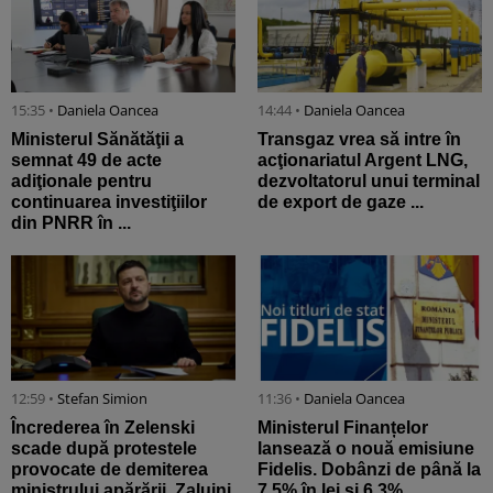
15:35 •
Daniela Oancea
14:44 •
Daniela Oancea
Ministerul Sănătăţii a
Transgaz vrea să intre în
semnat 49 de acte
acţionariatul Argent LNG,
adiţionale pentru
dezvoltatorul unui terminal
continuarea investiţiilor
de export de gaze ...
din PNRR în ...
12:59 •
Stefan Simion
11:36 •
Daniela Oancea
Încrederea în Zelenski
Ministerul Finanțelor
scade după protestele
lansează o nouă emisiune
provocate de demiterea
Fidelis. Dobânzi de până la
ministrului apărării. Zalujni
7,5% în lei și 6,3% ...