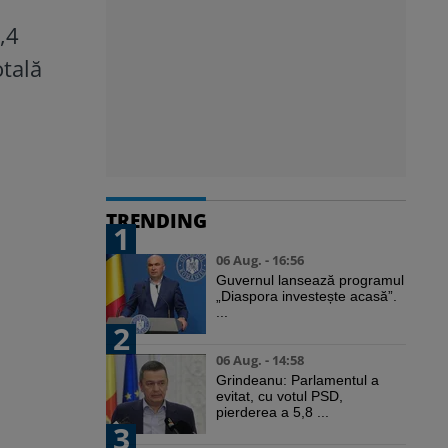
,4
otală
TRENDING
1
06 Aug. - 16:56
Guvernul lansează programul
„Diaspora investește acasă”.
...
2
06 Aug. - 14:58
Grindeanu: Parlamentul a
evitat, cu votul PSD,
pierderea a 5,8 ...
3