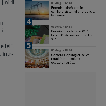
jinirii
06 Aug. - 12:48
Energia solară ține în
echilibru sistemul energetic al
României, ...
4
ii
06 Aug. - 10:38
ai
Premiu uriaș la Loto 6/49.
Peste 49 de milioane de lei
sunt ...
5
 lei”,
06 Aug. - 18:40
 într-
Camera Deputaților se va
reuni într-o sesiune
extraordinară ...