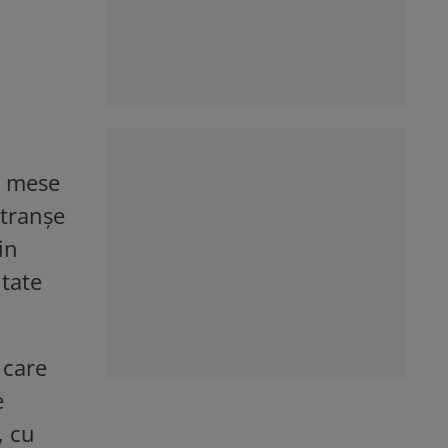
i mese
 tranșe
in
tate
 care
e
, cu