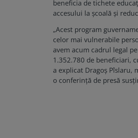
beneficia de tichete educați
accesului la școală și redu
„Acest program guvernamenta
celor mai vulnerabile per
avem acum cadrul legal pe
1.352.780 de beneficiari, c
a explicat Dragoș Pîslaru, m
o conferință de presă susțin