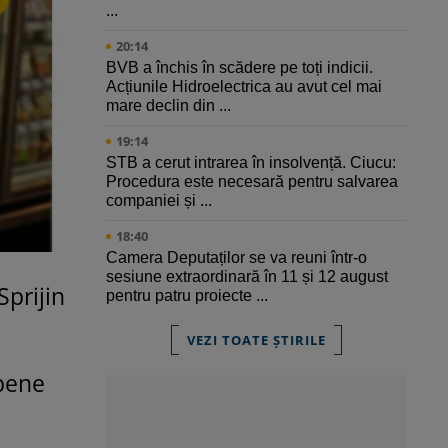
...
20:14
BVB a închis în scădere pe toți indicii.
Acțiunile Hidroelectrica au avut cel mai
mare declin din ...
19:14
STB a cerut intrarea în insolvență. Ciucu:
Procedura este necesară pentru salvarea
companiei și ...
18:40
Camera Deputaților se va reuni într-o
sesiune extraordinară în 11 și 12 august
prijin
pentru patru proiecte ...
VEZI TOATE ȘTIRILE
opene