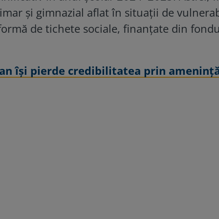
imar și gimnazial aflat în situații de vulnerab
formă de tichete sociale, finanțate din fondu
jan își pierde credibilitatea prin amenință