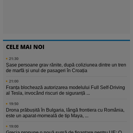
CELE MAI NOI
21:30
Șase persoane grav rănite, după coliziunea dintre un tren
de marfă și unul de pasageri în Croația
21:00
Franța blochează autorizarea modelului Full Self-Driving
al Tesla, invocând riscuri de siguranță ...
19:50
Drona prăbușită în Bulgaria, lângă frontiera cu România,
este un aparat-momeală de tip Maya, ...
19:00
Grecia propune o nouă sursă de finanțare pentru UE: O