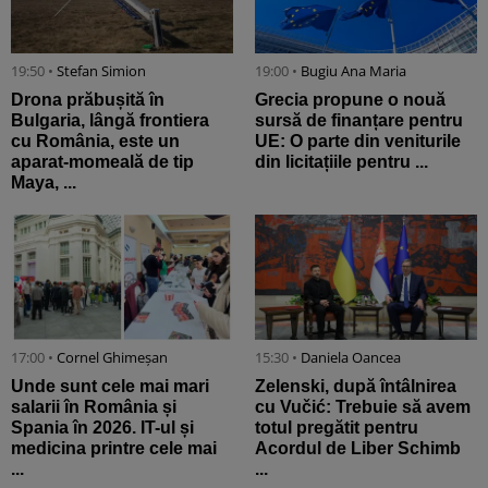
19:50 •
Stefan Simion
19:00 •
Bugiu ⁠Ana Maria
Drona prăbușită în
Grecia propune o nouă
Bulgaria, lângă frontiera
sursă de finanțare pentru
cu România, este un
UE: O parte din veniturile
aparat-momeală de tip
din licitațiile pentru ...
Maya, ...
17:00 •
Cornel Ghimeșan
15:30 •
Daniela Oancea
Unde sunt cele mai mari
Zelenski, după întâlnirea
salarii în România și
cu Vučić: Trebuie să avem
Spania în 2026. IT-ul și
totul pregătit pentru
medicina printre cele mai
Acordul de Liber Schimb
...
...