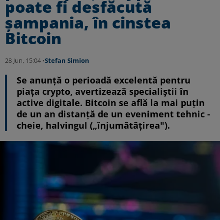
poate fi desfăcută
șampania, în cinstea
Bitcoin
28 Jun, 15:04 •
Stefan Simion
Se anunță o perioadă excelentă pentru
piața crypto, avertizează specialiștii în
active digitale. Bitcoin se află la mai puțin
de un an distanță de un eveniment tehnic -
cheie, halvingul („înjumătățirea").