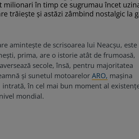
it milionari în timp ce sugrumau încet uzin
e trăiește și astăzi zâmbind nostalgic la 
e amintește de scrisoarea lui Neacșu, este
nești, prima, are o istorie atât de frumoasă,
raversează secole, însă, pentru majoritatea
eamnă și sunetul motoarelor
ARO,
mașina
intrată, în cel mai bun moment al existențe
nivel mondial.