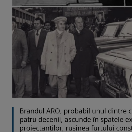
Brandul ARO, probabil unul dintre 
patru decenii, ascunde în spatele e
proiectanților, rușinea furtului const