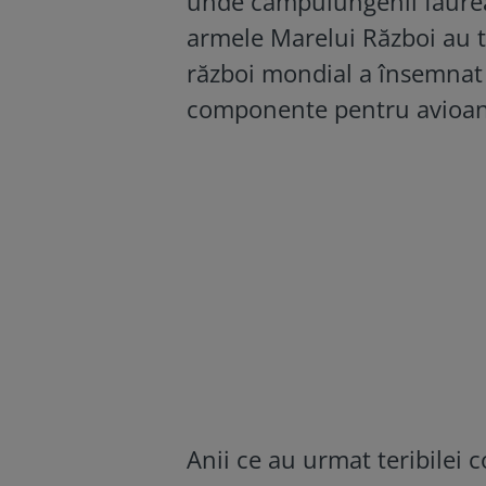
unde câmpulungenii făurea
armele Marelui Război au tă
război mondial a însemnat 
componente pentru avioan
Anii ce au urmat teribilei c