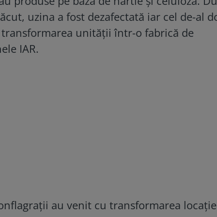
u produse pe bază de hârtie și celuloză. D
cut, uzina a fost dezafectată iar cel de-al d
transformarea unității într-o fabrică de
ele IAR.
onflagrații au venit cu transformarea locației