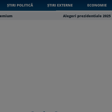
ȘTIRI POLITICĂ
ȘTIRI EXTERNE
ECONOMIE
remium
Alegeri prezidentiale 2025