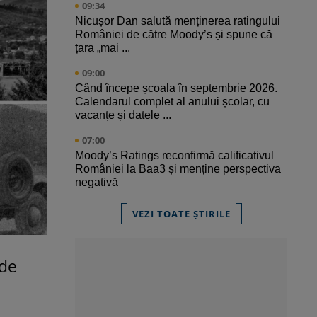
09:34
Nicușor Dan salută menținerea ratingului
României de către Moody’s și spune că
țara „mai ...
09:00
Când începe școala în septembrie 2026.
Calendarul complet al anului școlar, cu
vacanțe și datele ...
07:00
Moody’s Ratings reconfirmă calificativul
României la Baa3 și menține perspectiva
negativă
VEZI TOATE ȘTIRILE
 de