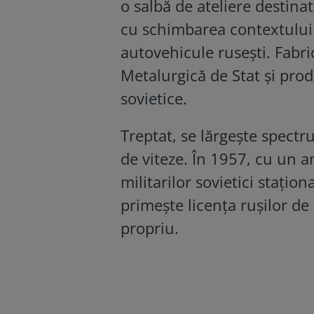
o salbă de ateliere destina
cu schimbarea contextului g
autovehicule rusești. Fabr
Metalurgică de Stat și pro
sovietice.
Treptat, se lărgește spectr
de viteze. În 1957, cu un 
militarilor sovietici stațion
primește licența rușilor de
propriu.