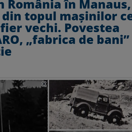
in România în Manaus,
din topul mașinilor c
fier vechi. Povestea
ARO, „fabrica de bani”
ie