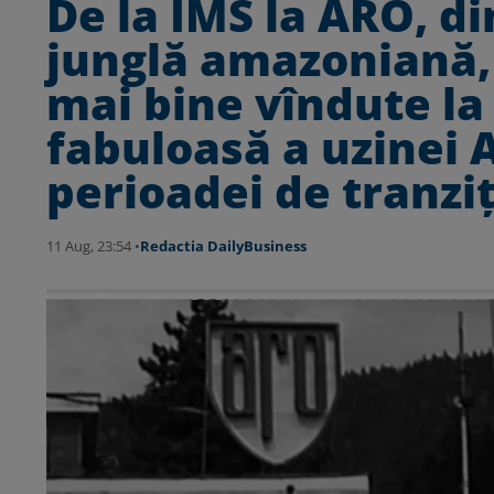
De la IMS la ARO, d
junglă amazoniană, 
mai bine vîndute la 
fabuloasă a uzinei 
perioadei de tranziț
11 Aug, 23:54 •
Redactia DailyBusiness