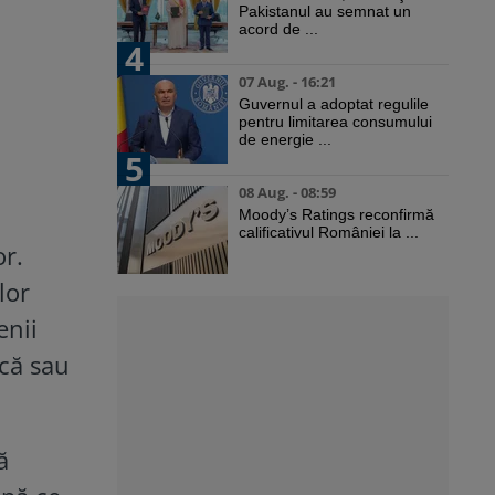
Pakistanul au semnat un
acord de ...
4
07 Aug. - 16:21
Guvernul a adoptat regulile
pentru limitarea consumului
de energie ...
5
08 Aug. - 08:59
Moody’s Ratings reconfirmă
calificativul României la ...
or.
lor
enii
ică sau
ă