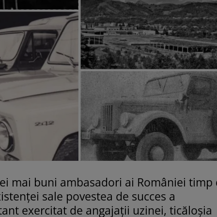
cei mai buni ambasadori ai României timp
xistenței sale povestea de succes a
ant exercitat de angajații uzinei, ticăloșia