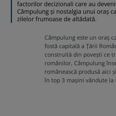
factorilor decizionali care au deven
Câmpulung și nostalgia unui oraș car
zilelor frumoase de altădată.
Câmpulung este un oraș car
fostă capitală a Țării Româ
construită din povești ce t
românilor, Câmpulung îns
românească produsă aici și 
în top 3 mașini vândute la 