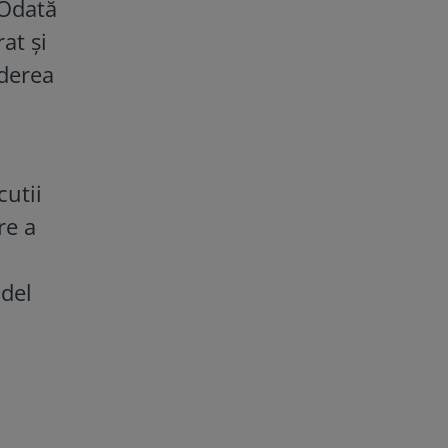
 Odată
at și
nderea
cutii
re a
odel