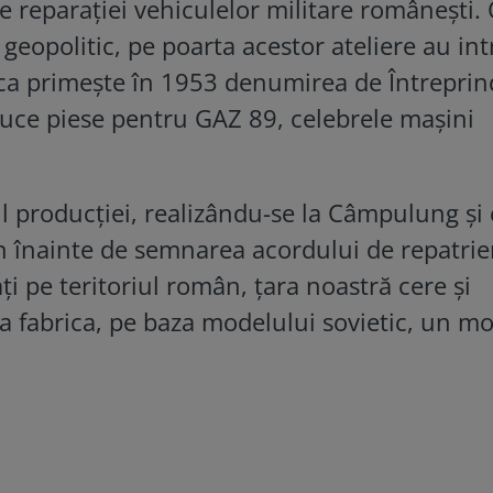
te reparației vehiculelor militare românești.
eopolitic, pe poarta acestor ateliere au intr
ica primește în 1953 denumirea de Întrepri
duce piese pentru GAZ 89, celebrele mașini
ul producției, realizându-se la Câmpulung și 
an înainte de semnarea acordului de repatrie
ați pe teritoriul român, țara noastră cere și
 a fabrica, pe baza modelului sovietic, un m