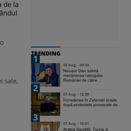
a de la
gândul
 o
TRENDING
1
08 Aug. - 09:34
Nicușor Dan salută
menținerea ratingului
i sale,
României de către ...
2
07 Aug. - 12:59
Încrederea în Zelenski scade
după protestele provocate de
...
3
07 Aug. - 16:01
Arabia Saudită, Turcia şi