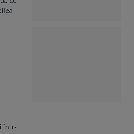
upă ce
oilea
 într-