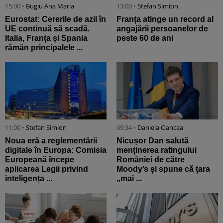
15:00 •
Bugiu ⁠Ana Maria
13:00 •
Stefan Simion
Eurostat: Cererile de azil în
Franța atinge un record al
UE continuă să scadă.
angajării persoanelor de
Italia, Franța și Spania
peste 60 de ani
rămân principalele ...
11:00 •
Stefan Simion
09:34 •
Daniela Oancea
Noua eră a reglementării
Nicușor Dan salută
digitale în Europa: Comisia
menținerea ratingului
Europeană începe
României de către
aplicarea Legii privind
Moody’s și spune că țara
inteligența ...
„mai ...