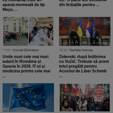
aparat-momeală de tip
din licitațiile pentru ...
Maya, ...
17:00 •
Cornel Ghimeșan
15:30 •
Daniela Oancea
Unde sunt cele mai mari
Zelenski, după întâlnirea
salarii în România și
cu Vučić: Trebuie să avem
Spania în 2026. IT-ul și
totul pregătit pentru
medicina printre cele mai
Acordul de Liber Schimb
...
...