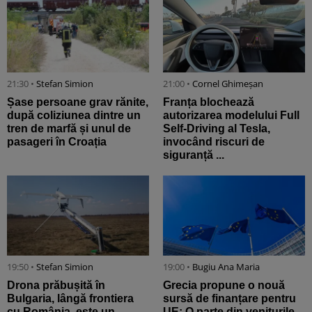
21:30 •
Stefan Simion
21:00 •
Cornel Ghimeșan
Șase persoane grav rănite,
Franța blochează
după coliziunea dintre un
autorizarea modelului Full
tren de marfă și unul de
Self-Driving al Tesla,
pasageri în Croația
invocând riscuri de
siguranță ...
19:50 •
Stefan Simion
19:00 •
Bugiu ⁠Ana Maria
Drona prăbușită în
Grecia propune o nouă
Bulgaria, lângă frontiera
sursă de finanțare pentru
cu România, este un
UE: O parte din veniturile