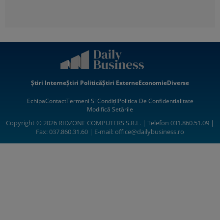
Știri Interne
Știri Politică
Știri Externe
Economie
Diverse
Echipa
Contact
Termeni Si Condiții
Politica De Confidentialitate
Modifică Setările
Copyright © 2026 RIDZONE COMPUTERS S.R.L. | Telefon 031.860.51.09 |
Fax: 037.860.31.60 | E-mail:
office@dailybusiness.ro