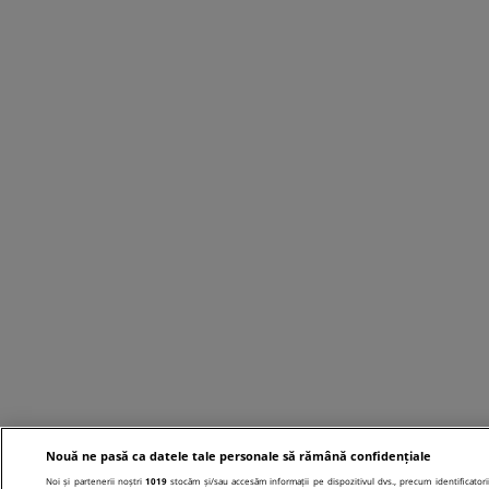
Nouă ne pasă ca datele tale personale să rămână confidențiale
Noi și partenerii noștri
1019
stocăm și/sau accesăm informații pe dispozitivul dvs., precum identificatori