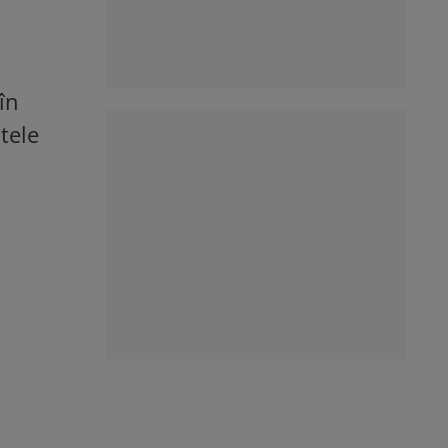
în
tele