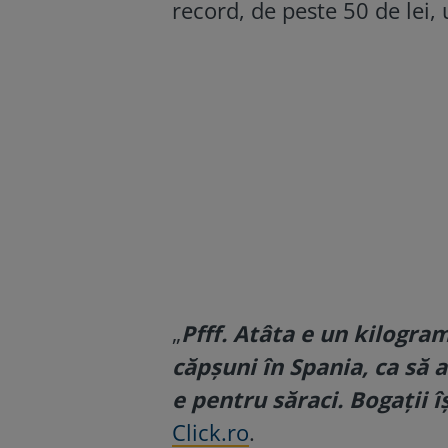
record, de peste 50 de lei, 
„
Pfff. Atâta e un kilogram
căpșuni în Spania, ca să 
e pentru săraci. Bogații îș
Click.ro
.