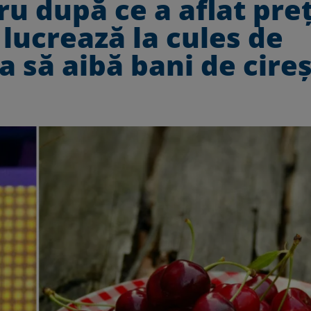
ru după ce a aflat pre
i lucrează la cules de
a să aibă bani de cire