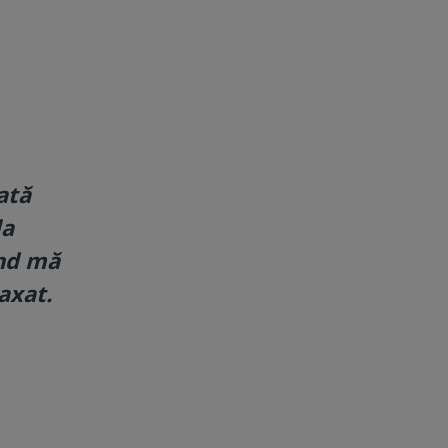
ată
la
ând mă
axat.