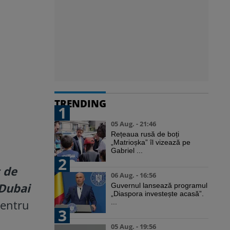
TRENDING
1
05 Aug. - 21:46
Rețeaua rusă de boți
„Matrioșka” îl vizează pe
Gabriel ...
2
s de
06 Aug. - 16:56
 Dubai
Guvernul lansează programul
„Diaspora investește acasă”.
pentru
...
3
05 Aug. - 19:56