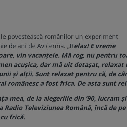
ă le povestească românilor un experiment
mie de ani de Avicenna. „R
elax! E vreme
oare, vin vacanțele. Mă rog, nu pentru to
en acușica, dar mă uit detașat, relaxat 
 unii și alții. Sunt relaxat pentru că, de c
al românesc a fost frica. De asta sunt rel
a mea, de la alegeriile din ’90, lucram și
la Radio Televiziunea Română, încă de pe
 cu frică.