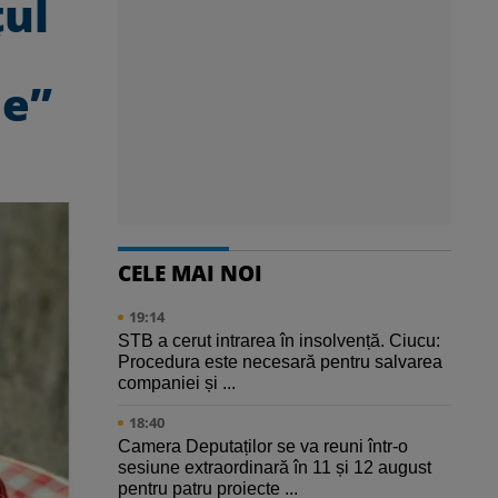
țul
șe”
CELE MAI NOI
19:14
STB a cerut intrarea în insolvență. Ciucu:
Procedura este necesară pentru salvarea
companiei și ...
18:40
Camera Deputaților se va reuni într-o
sesiune extraordinară în 11 și 12 august
pentru patru proiecte ...