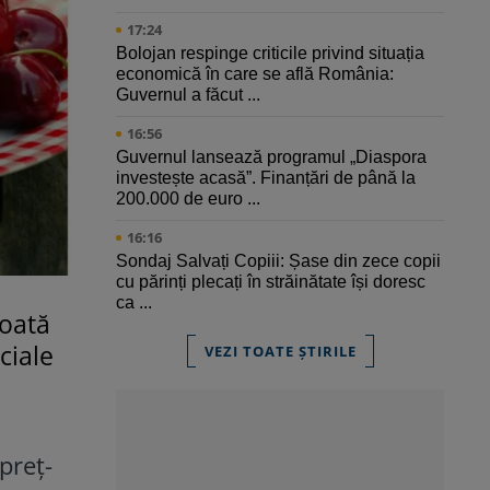
17:24
Bolojan respinge criticile privind situația
economică în care se află România:
Guvernul a făcut ...
16:56
Guvernul lansează programul „Diaspora
investește acasă”. Finanțări de până la
200.000 de euro ...
16:16
Sondaj Salvați Copiii: Șase din zece copii
cu părinți plecați în străinătate își doresc
ca ...
toată
ciale
VEZI TOATE ȘTIRILE
preț-