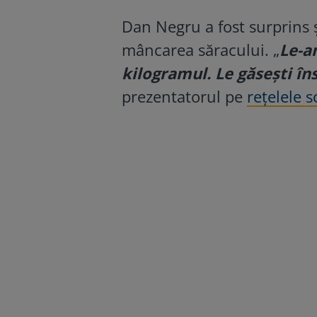
Dan Negru a fost surprins ș
mâncarea săracului. „
Le-am
kilogramul. Le găsești îns
prezentatorul pe
rețelele s