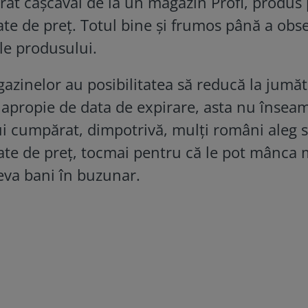
rat cașcaval de la un magazin Profi, produs
ate de preț. Totul bine și frumos până a obs
le produsului.
azinelor au posibilitatea să reducă la jumăt
 apropie de data de expirare, asta nu însea
ui cumpărat, dimpotrivă, mulți români aleg 
te de preț, tocmai pentru că le pot mânca 
eva bani în buzunar.