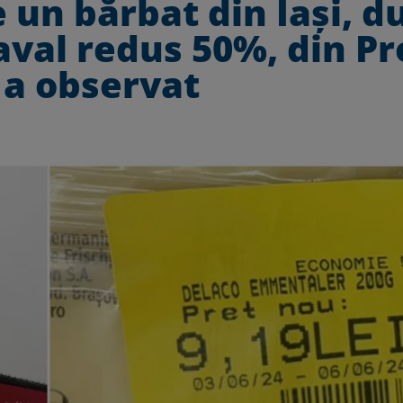
 un bărbat din Iași, d
val redus 50%, din Pro
 a observat