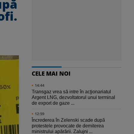
upă
fi.
CELE MAI NOI
14:44
Transgaz vrea să intre în acţionariatul
Argent LNG, dezvoltatorul unui terminal
de export de gaze ...
12:59
Încrederea în Zelenski scade după
protestele provocate de demiterea
ministrului apărării. Zalujni ...