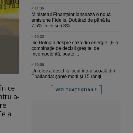
11:36
Ministerul Finanțelor lansează o nouă
emisiune Fidelis. Dobânzi de până la
7,5% în lei și 6,3% ...
10:23
Ilie Bolojan despre criza din energie: „E o
combinație de decizii greșite, de
incompetență, poate ...
10:00
Un elev a deschis focul într-o școală din
Thailanda: șapte morți și 15 răniți
 în ce
VEZI TOATE ȘTIRILE
ntru a-
are
Ce a