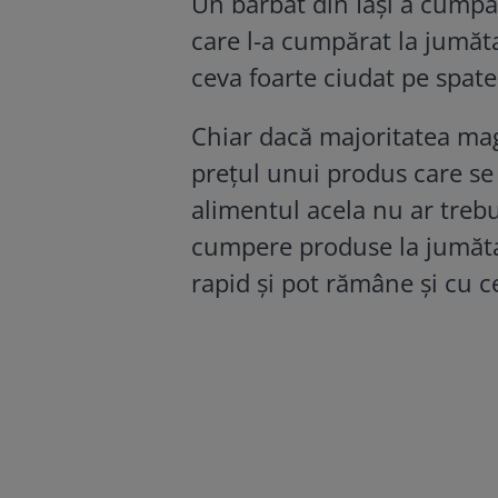
Un bărbat din Iași a cumpă
care l-a cumpărat la jumăt
ceva foarte ciudat pe spate
Chiar dacă majoritatea mag
prețul unui produs care se
alimentul acela nu ar treb
cumpere produse la jumăta
rapid și pot rămâne și cu c