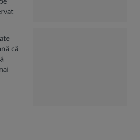
 pe
ervat
ate
mnă că
să
mai