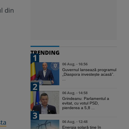
l din
,
TRENDING
1
06 Aug. - 16:56
Guvernul lansează programul
„Diaspora investește acasă”.
...
2
06 Aug. - 14:58
Grindeanu: Parlamentul a
evitat, cu votul PSD,
pierderea a 5,8 ...
3
sta
06 Aug. - 12:48
Energia solară ține în