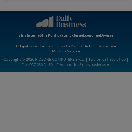
Știri Interne
Știri Politică
Știri Externe
Economie
Diverse
Echipa
Contact
Termeni Si Condiții
Politica De Confidentialitate
Modifică Setările
Copyright © 2026 RIDZONE COMPUTERS S.R.L. | Telefon 031.860.51.09 |
Fax: 037.860.31.60 | E-mail:
office@dailybusiness.ro