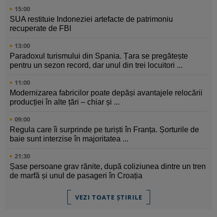
15:00
SUA restituie Indoneziei artefacte de patrimoniu
recuperate de FBI
13:00
Paradoxul turismului din Spania. Țara se pregătește
pentru un sezon record, dar unul din trei locuitori ...
11:00
Modernizarea fabricilor poate depăși avantajele relocării
producției în alte țări – chiar și ...
09:00
Regula care îi surprinde pe turiști în Franța. Șorturile de
baie sunt interzise în majoritatea ...
21:30
Șase persoane grav rănite, după coliziunea dintre un tren
de marfă și unul de pasageri în Croația
VEZI TOATE ȘTIRILE