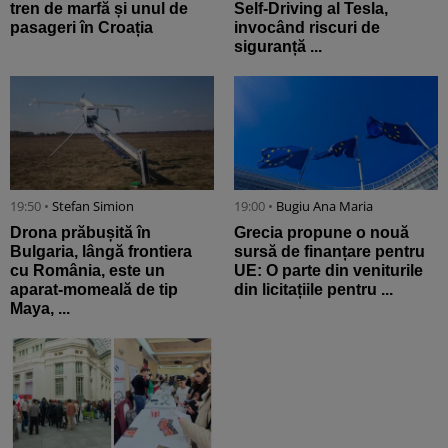
tren de marfă și unul de
Self-Driving al Tesla,
pasageri în Croația
invocând riscuri de
siguranță ...
19:50 •
Stefan Simion
19:00 •
Bugiu ⁠Ana Maria
Drona prăbușită în
Grecia propune o nouă
Bulgaria, lângă frontiera
sursă de finanțare pentru
cu România, este un
UE: O parte din veniturile
aparat-momeală de tip
din licitațiile pentru ...
Maya, ...