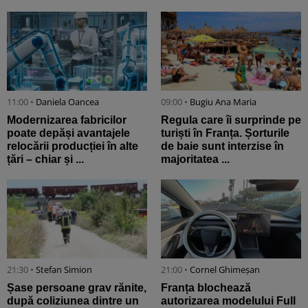
11:00 •
Daniela Oancea
09:00 •
Bugiu ⁠Ana Maria
Modernizarea fabricilor
Regula care îi surprinde pe
poate depăși avantajele
turiști în Franța. Șorturile
relocării producției în alte
de baie sunt interzise în
țări – chiar și ...
majoritatea ...
21:30 •
Stefan Simion
21:00 •
Cornel Ghimeșan
Șase persoane grav rănite,
Franța blochează
după coliziunea dintre un
autorizarea modelului Full