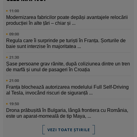
11:00
Modernizarea fabricilor poate depăși avantajele relocării
producției în alte țări – chiar și ...
09:00
Regula care îi surprinde pe turiști în Franța. Șorturile de
baie sunt interzise în majoritatea ...
21:30
Șase persoane grav rănite, după coliziunea dintre un tren
de marfă și unul de pasageri în Croația
21:00
Franța blochează autorizarea modelului Full Self-Driving
al Tesla, invocând riscuri de siguranță ...
19:50
Drona prăbușită în Bulgaria, lângă frontiera cu România,
este un aparat-momeală de tip Maya, ...
VEZI TOATE ȘTIRILE