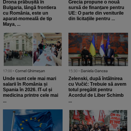
Drona prăbușită în
Grecia propune o nouă
Bulgaria, lângă frontiera
sursă de finanțare pentru
cu România, este un
UE: O parte din veniturile
aparat-momeală de tip
din licitațiile pentru ...
Maya, ...
17:00 •
Cornel Ghimeșan
15:30 •
Daniela Oancea
Unde sunt cele mai mari
Zelenski, după întâlnirea
salarii în România și
cu Vučić: Trebuie să avem
Spania în 2026. IT-ul și
totul pregătit pentru
medicina printre cele mai
Acordul de Liber Schimb
...
...