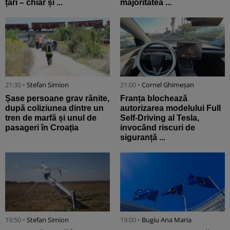
țări – chiar și ...
majoritatea ...
21:30 •
Stefan Simion
21:00 •
Cornel Ghimeșan
Șase persoane grav rănite,
Franța blochează
după coliziunea dintre un
autorizarea modelului Full
tren de marfă și unul de
Self-Driving al Tesla,
pasageri în Croația
invocând riscuri de
siguranță ...
19:50 •
Stefan Simion
19:00 •
Bugiu ⁠Ana Maria