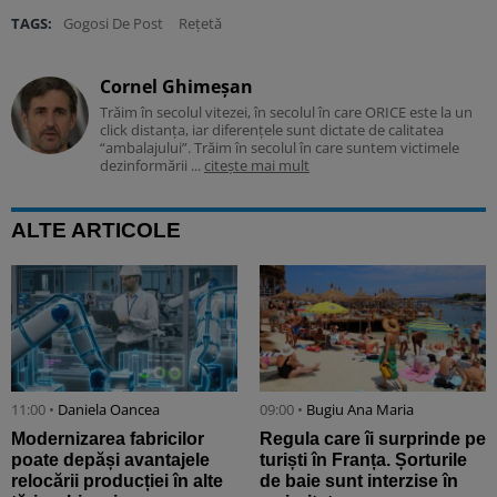
TAGS:
Gogosi De Post
Rețetă
Cornel Ghimeșan
Trăim în secolul vitezei, în secolul în care ORICE este la un
click distanța, iar diferențele sunt dictate de calitatea
“ambalajului”. Trăim în secolul în care suntem victimele
dezinformării ...
citește mai mult
ALTE ARTICOLE
11:00 •
Daniela Oancea
09:00 •
Bugiu ⁠Ana Maria
Modernizarea fabricilor
Regula care îi surprinde pe
poate depăși avantajele
turiști în Franța. Șorturile
relocării producției în alte
de baie sunt interzise în