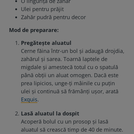
O linguriță de zahăr
Ulei pentru prăjit
Zahăr pudră pentru decor
Mod de preparare:
Pregătește aluatul
Cerne făina într-un bol și adaugă drojdia,
zahărul și sarea. Toarnă laptele de
migdale și amestecă totul cu o spatulă
până obții un aluat omogen. Dacă este
prea lipicios, unge-ți mâinile cu puțin
ulei și continuă să frămânți ușor, arată
Exquis
.
Lasă aluatul la dospit
Acoperă bolul cu un prosop și lasă
aluatul să crească timp de 40 de minute.