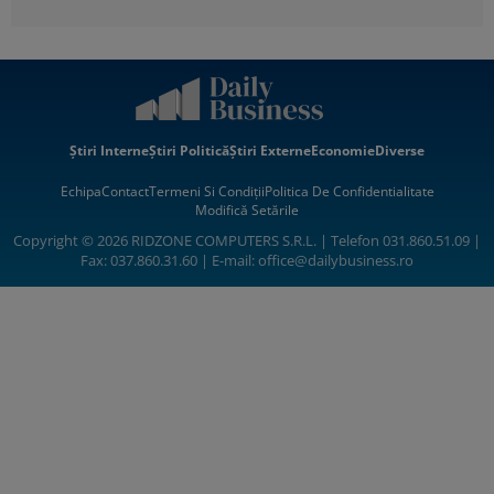
Știri Interne
Știri Politică
Știri Externe
Economie
Diverse
Echipa
Contact
Termeni Si Condiții
Politica De Confidentialitate
Modifică Setările
Copyright © 2026 RIDZONE COMPUTERS S.R.L. | Telefon 031.860.51.09 |
Fax: 037.860.31.60 | E-mail:
office@dailybusiness.ro