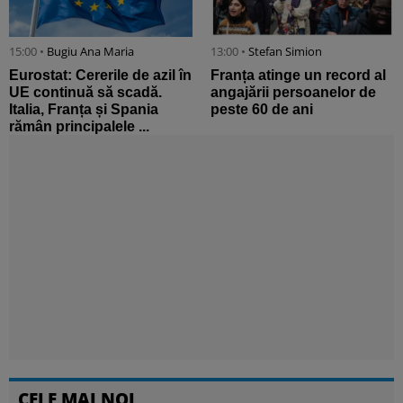
15:00 •
Bugiu ⁠Ana Maria
13:00 •
Stefan Simion
Eurostat: Cererile de azil în
Franța atinge un record al
UE continuă să scadă.
angajării persoanelor de
Italia, Franța și Spania
peste 60 de ani
rămân principalele ...
CELE MAI NOI