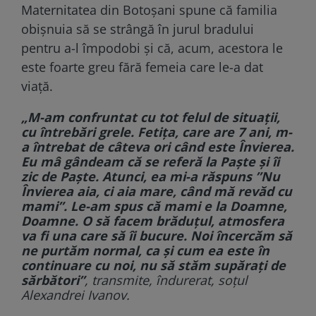
Maternitatea din Botoșani spune că familia
obișnuia să se strângă în jurul bradului
pentru a-l împodobi și că, acum, acestora le
este foarte greu fără femeia care le-a dat
viață.
„M-am confruntat cu tot felul de situații,
cu întrebări grele. Fetița, care are 7 ani, m-
a întrebat de câteva ori când este Învierea.
Eu mâ gândeam că se referă la Paște și îi
zic de Paște. Atunci, ea mi-a răspuns ”Nu
Învierea aia, ci aia mare, când mă revăd cu
mami”. Le-am spus că mami e la Doamne,
Doamne. O să facem brăduțul, atmosfera
va fi una care să îi bucure. Noi încercăm să
ne purtăm normal, ca și cum ea este în
continuare cu noi, nu să stăm supărați de
sărbători”
, transmite, îndurerat, soțul
Alexandrei Ivanov.