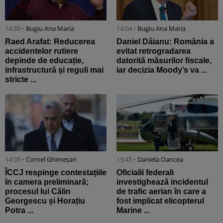
14:39 •
Bugiu ⁠Ana Maria
14:04 •
Bugiu ⁠Ana Maria
Raed Arafat: Reducerea
Daniel Dăianu: România a
accidentelor rutiere
evitat retrogradarea
depinde de educație,
datorită măsurilor fiscale,
infrastructură și reguli mai
iar decizia Moody’s va ...
stricte ...
14:03 •
Cornel Ghimeșan
13:45 •
Daniela Oancea
ÎCCJ respinge contestațiile
Oficialii federali
în camera preliminară;
investighează incidentul
procesul lui Călin
de trafic aerian în care a
Georgescu și Horațiu
fost implicat elicopterul
Potra ...
Marine ...