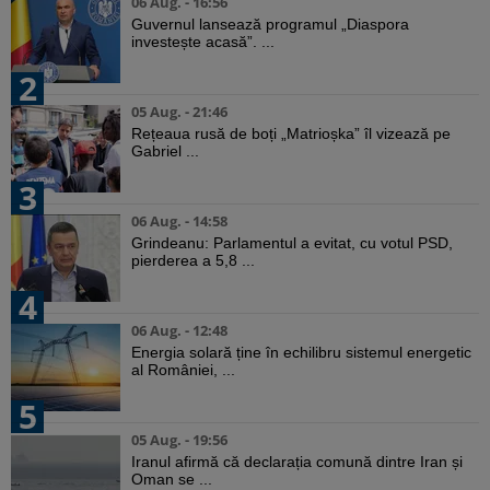
06 Aug. - 16:56
Guvernul lansează programul „Diaspora
investește acasă”. ...
2
05 Aug. - 21:46
Rețeaua rusă de boți „Matrioșka” îl vizează pe
Gabriel ...
3
06 Aug. - 14:58
Grindeanu: Parlamentul a evitat, cu votul PSD,
pierderea a 5,8 ...
4
06 Aug. - 12:48
Energia solară ține în echilibru sistemul energetic
al României, ...
5
05 Aug. - 19:56
Iranul afirmă că declarația comună dintre Iran și
Oman se ...