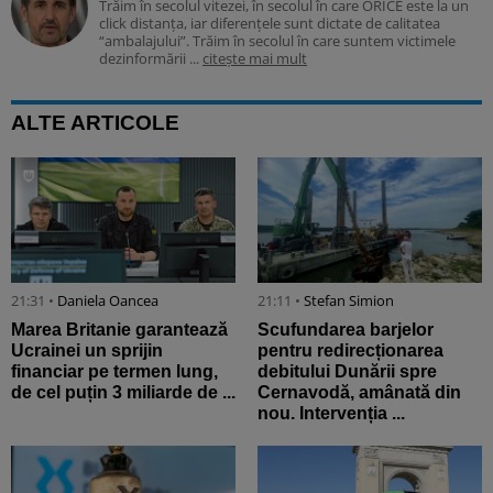
Trăim în secolul vitezei, în secolul în care ORICE este la un
click distanța, iar diferențele sunt dictate de calitatea
“ambalajului”. Trăim în secolul în care suntem victimele
dezinformării ...
citește mai mult
ALTE ARTICOLE
21:31 •
Daniela Oancea
21:11 •
Stefan Simion
Marea Britanie garantează
Scufundarea barjelor
Ucrainei un sprijin
pentru redirecționarea
financiar pe termen lung,
debitului Dunării spre
de cel puțin 3 miliarde de ...
Cernavodă, amânată din
nou. Intervenția ...