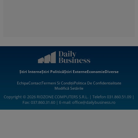
Știri Interne
Știri Politică
Știri Externe
Economie
Diverse
Echipa
Contact
Termeni Si Condiții
Politica De Confidentialitate
Modifică Setările
Copyright © 2026 RIDZONE COMPUTERS S.R.L. | Telefon 031.860.51.09 |
Fax: 037.860.31.60 | E-mail:
office@dailybusiness.ro