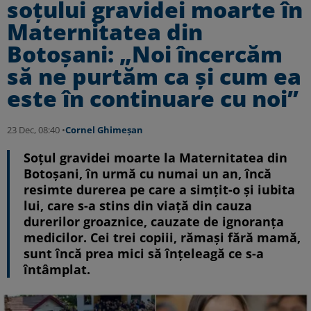
soțului gravidei moarte în
Maternitatea din
Botoșani: „Noi încercăm
să ne purtăm ca și cum ea
este în continuare cu noi”
23 Dec, 08:40 •
Cornel Ghimeșan
Soțul gravidei moarte la Maternitatea din
Botoșani, în urmă cu numai un an, încă
resimte durerea pe care a simțit-o și iubita
lui, care s-a stins din viață din cauza
durerilor groaznice, cauzate de ignoranța
medicilor. Cei trei copiii, rămași fără mamă,
sunt încă prea mici să înțeleagă ce s-a
întâmplat.