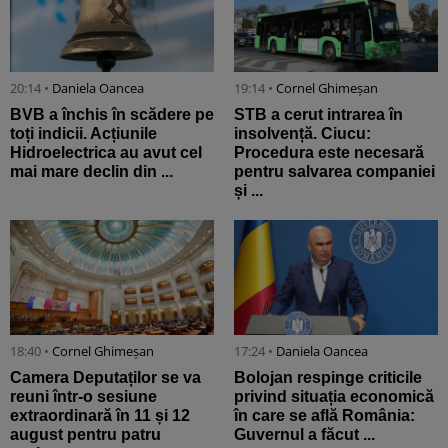
20:14 •
Daniela Oancea
19:14 •
Cornel Ghimeșan
BVB a închis în scădere pe
STB a cerut intrarea în
toți indicii. Acțiunile
insolvență. Ciucu:
Hidroelectrica au avut cel
Procedura este necesară
mai mare declin din ...
pentru salvarea companiei
și ...
18:40 •
Cornel Ghimeșan
17:24 •
Daniela Oancea
Camera Deputaților se va
Bolojan respinge criticile
reuni într-o sesiune
privind situația economică
extraordinară în 11 și 12
în care se află România:
august pentru patru
Guvernul a făcut ...