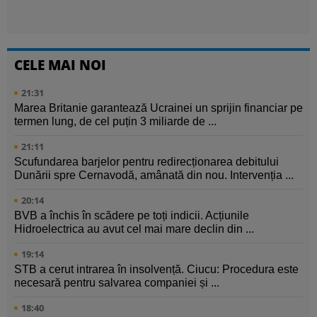
CELE MAI NOI
21:31
Marea Britanie garantează Ucrainei un sprijin financiar pe
termen lung, de cel puțin 3 miliarde de ...
21:11
Scufundarea barjelor pentru redirecționarea debitului
Dunării spre Cernavodă, amânată din nou. Intervenția ...
20:14
BVB a închis în scădere pe toți indicii. Acțiunile
Hidroelectrica au avut cel mai mare declin din ...
19:14
STB a cerut intrarea în insolvență. Ciucu: Procedura este
necesară pentru salvarea companiei și ...
18:40