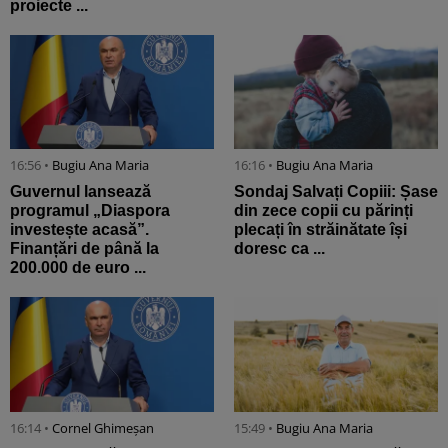
proiecte ...
16:56 •
Bugiu ⁠Ana Maria
16:16 •
Bugiu ⁠Ana Maria
Guvernul lansează
Sondaj Salvați Copiii: Șase
programul „Diaspora
din zece copii cu părinți
investește acasă”.
plecați în străinătate își
Finanțări de până la
doresc ca ...
200.000 de euro ...
16:14 •
Cornel Ghimeșan
15:49 •
Bugiu ⁠Ana Maria