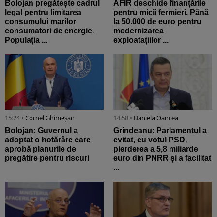
Bolojan pregătește cadrul
AFIR deschide finanțările
legal pentru limitarea
pentru micii fermieri. Până
consumului marilor
la 50.000 de euro pentru
consumatori de energie.
modernizarea
Populația ...
exploatațiilor ...
15:24 •
Cornel Ghimeșan
14:58 •
Daniela Oancea
Bolojan: Guvernul a
Grindeanu: Parlamentul a
adoptat o hotărâre care
evitat, cu votul PSD,
aprobă planurile de
pierderea a 5,8 miliarde
pregătire pentru riscuri
euro din PNRR și a facilitat
...