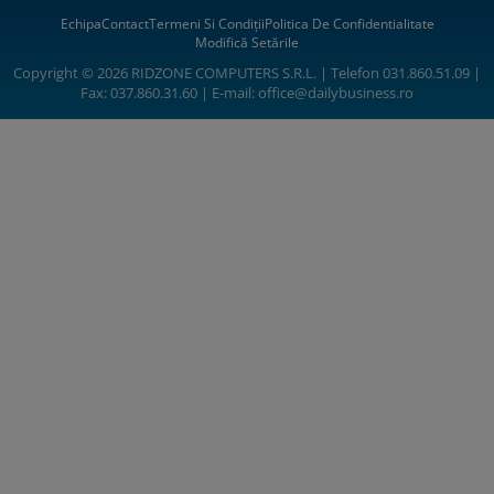
Echipa
Contact
Termeni Si Condiții
Politica De Confidentialitate
Modifică Setările
Copyright © 2026 RIDZONE COMPUTERS S.R.L. | Telefon 031.860.51.09 |
Fax: 037.860.31.60 | E-mail:
office@dailybusiness.ro