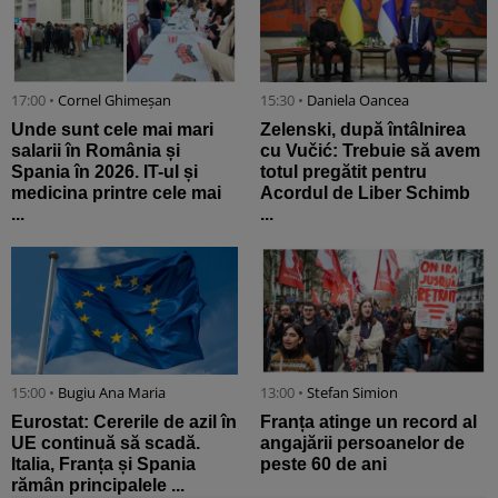
17:00 •
Cornel Ghimeșan
15:30 •
Daniela Oancea
Unde sunt cele mai mari
Zelenski, după întâlnirea
salarii în România și
cu Vučić: Trebuie să avem
Spania în 2026. IT-ul și
totul pregătit pentru
medicina printre cele mai
Acordul de Liber Schimb
...
...
15:00 •
Bugiu ⁠Ana Maria
13:00 •
Stefan Simion
Eurostat: Cererile de azil în
Franța atinge un record al
UE continuă să scadă.
angajării persoanelor de
Italia, Franța și Spania
peste 60 de ani
rămân principalele ...