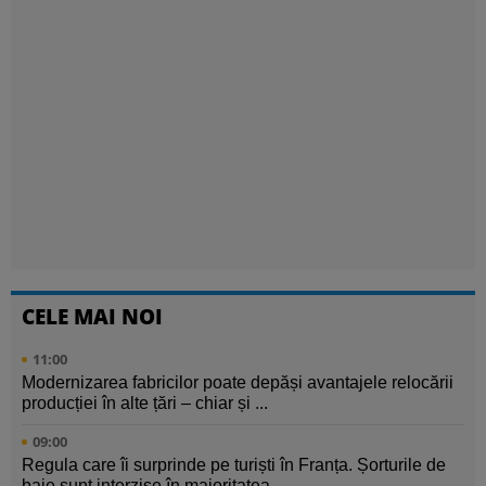
CELE MAI NOI
11:00
Modernizarea fabricilor poate depăși avantajele relocării
producției în alte țări – chiar și ...
09:00
Regula care îi surprinde pe turiști în Franța. Șorturile de
baie sunt interzise în majoritatea ...