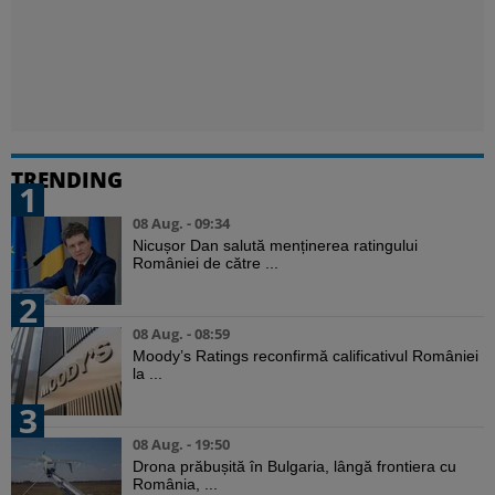
TRENDING
1
08 Aug. - 09:34
Nicușor Dan salută menținerea ratingului
României de către ...
2
08 Aug. - 08:59
Moody’s Ratings reconfirmă calificativul României
la ...
3
08 Aug. - 19:50
Drona prăbușită în Bulgaria, lângă frontiera cu
România, ...