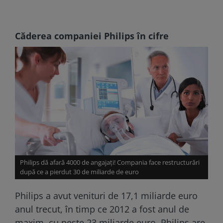
Căderea companiei Philips în cifre
Philips dă afară 4000 de angajați! Compania face restructurări
după ce a pierdut 30 de miliarde de euro
Philips a avut venituri de 17,1 miliarde euro
anul trecut, în timp ce 2012 a fost anul de
maxim, cu peste 23 miliarde euro. Philips are