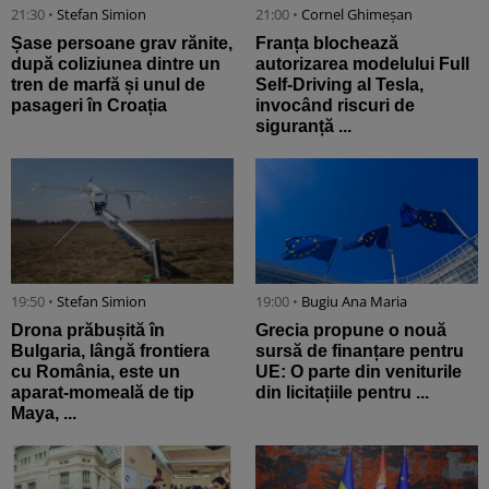
21:30 •
Stefan Simion
21:00 •
Cornel Ghimeșan
Șase persoane grav rănite,
Franța blochează
după coliziunea dintre un
autorizarea modelului Full
tren de marfă și unul de
Self-Driving al Tesla,
pasageri în Croația
invocând riscuri de
siguranță ...
19:50 •
Stefan Simion
19:00 •
Bugiu ⁠Ana Maria
Drona prăbușită în
Grecia propune o nouă
Bulgaria, lângă frontiera
sursă de finanțare pentru
cu România, este un
UE: O parte din veniturile
aparat-momeală de tip
din licitațiile pentru ...
Maya, ...