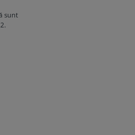
ță sunt
2.