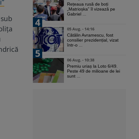
i”
Rețeaua rusă de boți
„Matrioșka” îl vizează pe
Gabriel ...
i sub
4
lița
05 Aug. - 14:16
Cătălin Avramescu, fost
u
consilier prezidențial, vizat
într-o ...
ndrică
5
06 Aug. - 10:38
Premiu uriaș la Loto 6/49.
Peste 49 de milioane de lei
sunt ...