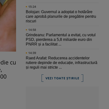
15:24
Bolojan: Guvernul a adoptat o hotărâre
care aprobă planurile de pregătire pentru
riscuri
14:58
Grindeanu: Parlamentul a evitat, cu votul
PSD, pierderea a 5,8 miliarde euro din
PNRR și a facilitat ...
14:39
Raed Arafat: Reducerea accidentelor
edie cu
rutiere depinde de educație, infrastructură
și reguli mai stricte ...
,
400
VEZI TOATE ȘTIRILE