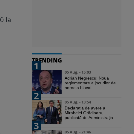
0 la
TRENDING
1
05 Aug. - 15:03
Adrian Negrescu: Noua
reglementare a jocurilor de
noroc a blocat ...
2
05 Aug. - 13:54
Declarația de avere a
Mirabelei Grădinaru,
publicată de Administrația ...
3
05 Aug. - 21:46