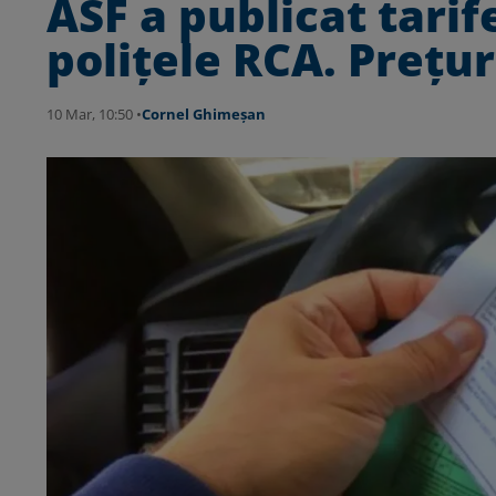
ASF a publicat tarif
poliţele RCA. Preţur
10 Mar, 10:50 •
Cornel Ghimeșan