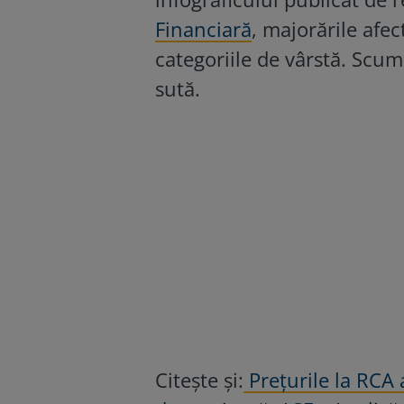
Financiară
, majorările afec
categoriile de vârstă. Scum
sută.
Citeşte şi:
Prețurile la RCA 