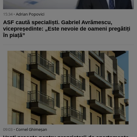
15:34 •
Adrian Popovici
ASF caută specialiști. Gabriel Avrămescu,
vicepreședinte: „Este nevoie de oameni pregătiți
în piață”
09:03 •
Cornel Ghimeșan