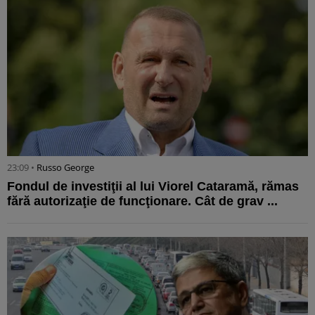
23:09 •
Russo George
Fondul de investiţii al lui Viorel Cataramă, rămas
fără autorizaţie de funcţionare. Cât de grav ...