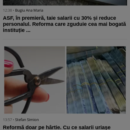
12:38 •
Bugiu ⁠Ana Maria
ASF, în premieră, taie salarii cu 30% și reduce
personalul. Reforma care zguduie cea mai bogată
instituție ...
13:57 •
Stefan Simion
Reformă doar pe hârtie. Cu ce salarii uriașe