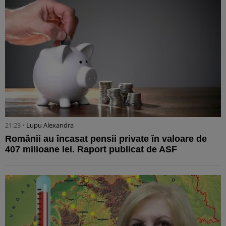
21:23 •
Lupu Alexandra
Românii au încasat pensii private în valoare de
407 milioane lei. Raport publicat de ASF