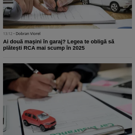
13:12 •
Dobran Viorel
Ai două maşini în garaj? Legea te obligă să
plăteşti RCA mai scump în 2025