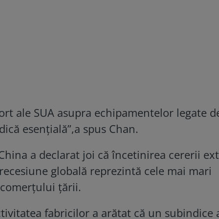
xport ale SUA asupra echipamentelor legate d
dică esențială”,a spus Chan.
hina a declarat joi că încetinirea cererii ex
e recesiune globală reprezintă cele mai mari
 comerțului țării.
tivitatea fabricilor a arătat că un subindice 