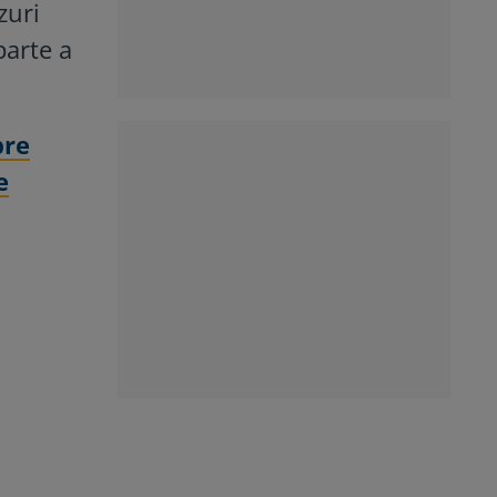
zuri
parte a
bre
e