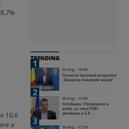
l
 8,7%
TRENDING
1
06 Aug. - 16:56
Guvernul lansează programul
„Diaspora investește acasă”.
...
2
06 Aug. - 14:58
Grindeanu: Parlamentul a
evitat, cu votul PSD,
de 10,6
pierderea a 5,8 ...
3
are a
06 Aug. - 17:24