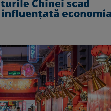
turile Chinei scad
 influenţată economi