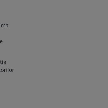
tima
de
ția
orilor