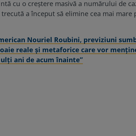
untă cu o creștere masivă a numărului de ca
trecută a început să elimine cea mai mare 
american Nouriel Roubini, previziuni sum
boaie reale şi metaforice care vor menţin
mulţi ani de acum înainte”