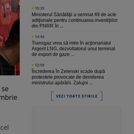
15:35
Ministerul Sănătăţii a semnat 49 de acte
adiţionale pentru continuarea investiţiilor
din PNRR în ...
14:44
Transgaz vrea să intre în acţionariatul
Argent LNG, dezvoltatorul unui terminal
de export de gaze ...
12:59
Încrederea în Zelenski scade după
protestele provocate de demiterea
ministrului apărării. Zalujni ...
 se
embrie
VEZI TOATE ȘTIRILE
cel