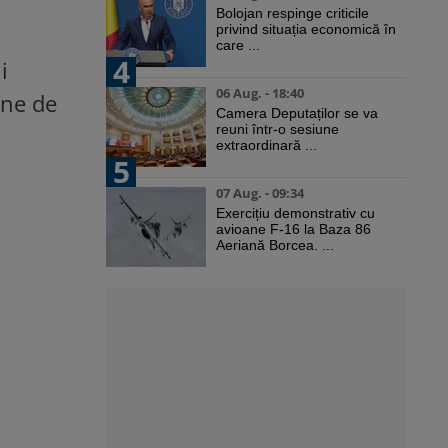
Bolojan respinge criticile
privind situația economică în
care ...
4
i
06 Aug. - 18:40
ane de
Camera Deputaților se va
reuni într-o sesiune
extraordinară ...
5
07 Aug. - 09:34
Exercițiu demonstrativ cu
avioane F-16 la Baza 86
Aeriană Borcea. ...