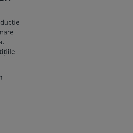
oducție
 mare
a,
ițiile
n