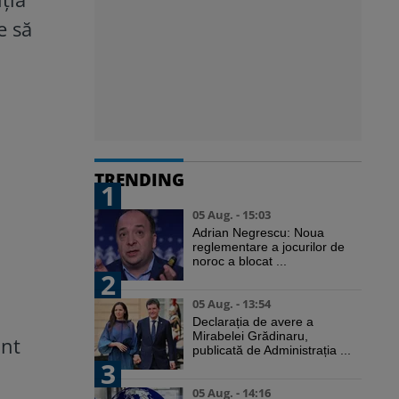
e să
TRENDING
1
05 Aug. - 15:03
Adrian Negrescu: Noua
reglementare a jocurilor de
noroc a blocat ...
2
05 Aug. - 13:54
Declarația de avere a
Mirabelei Grădinaru,
unt
publicată de Administrația ...
3
05 Aug. - 14:16