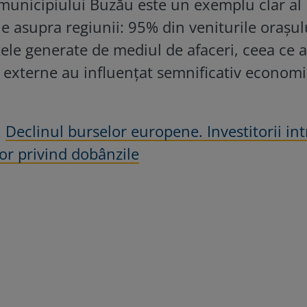
municipiului Buzău este un exemplu clar al
ne asupra regiunii: 95% din veniturile orașul
tele generate de mediul de afaceri, ceea ce 
 externe au influențat semnificativ econom
:
Declinul burselor europene. Investitorii int
lor privind dobânzile