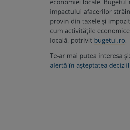
economiei locale. Bugetul 
impactului afacerilor străi
provin din taxele și impozi
cum activitățile economice
locală, potrivit
bugetul.ro
.
Te-ar mai putea interesa și
alertă în așteptatea decizii