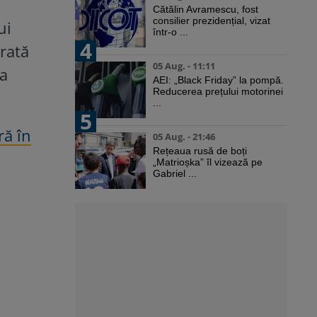
Cătălin Avramescu, fost
consilier prezidențial, vizat
ui
într-o ...
4
arată
05 Aug. - 11:11
ia
AEI: „Black Friday” la pompă.
Reducerea prețului motorinei
...
5
ră în
05 Aug. - 21:46
Rețeaua rusă de boți
„Matrioșka” îl vizează pe
Gabriel ...