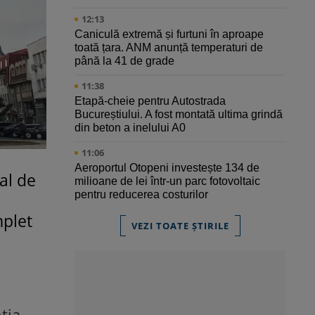
12:13
Caniculă extremă și furtuni în aproape
toată țara. ANM anunță temperaturi de
până la 41 de grade
11:38
Etapă-cheie pentru Autostrada
Bucureștiului. A fost montată ultima grindă
din beton a inelului A0
11:06
Aeroportul Otopeni investește 134 de
al de
milioane de lei într-un parc fotovoltaic
pentru reducerea costurilor
mplet
VEZI TOATE ȘTIRILE
ția