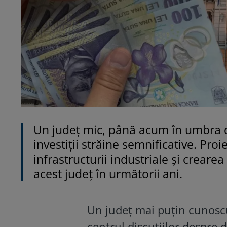
Un județ mic, până acum în umbra de
investiții străine semnificative. Pro
infrastructurii industriale și creare
acest județ în următorii ani.
Un județ mai puțin cunoscu
centrul discuțiilor despre 