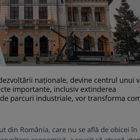
zvoltării naționale, devine centrul unui v
iecte importante, inclusiv extinderea
a de parcuri industriale, vor transforma co
t din România, care nu se află de obicei în
dezvoltare economică, a reușit să atragă aten