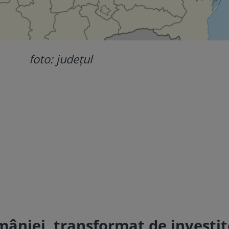
foto: județul
mâniei, transformat de investit