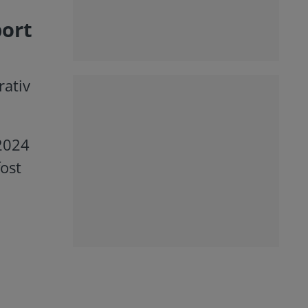
port
rativ
 2024
fost