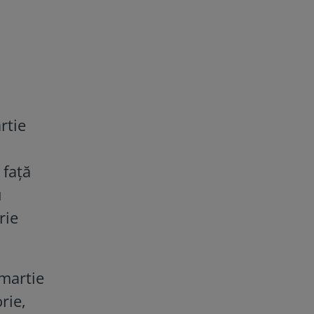
rtie
 faţă
u
rie
 martie
rie,