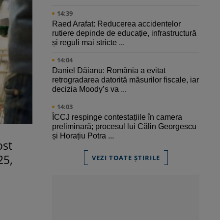
14:39
Raed Arafat: Reducerea accidentelor
rutiere depinde de educație, infrastructură
și reguli mai stricte ...
14:04
Daniel Dăianu: România a evitat
retrogradarea datorită măsurilor fiscale, iar
decizia Moody’s va ...
14:03
ÎCCJ respinge contestațiile în camera
preliminară; procesul lui Călin Georgescu
și Horațiu Potra ...
ost
25,
VEZI TOATE ȘTIRILE