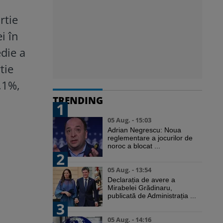
rtie
i în
die a
tie
,1%,
TRENDING
1
05 Aug. - 15:03
Adrian Negrescu: Noua
reglementare a jocurilor de
noroc a blocat ...
2
05 Aug. - 13:54
Declarația de avere a
Mirabelei Grădinaru,
publicată de Administrația ...
3
05 Aug. - 14:16