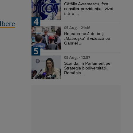
Cătălin Avramescu, fost
consilier prezidențial, vizat
într-o ...
4
lbere
05 Aug. - 21:46
Rețeaua rusă de boți
„Matrioșka” îl vizează pe
Gabriel ...
5
05 Aug. - 12:57
Scandal în Parlament pe
Strategia biodiversității.
România ...