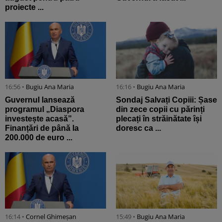
proiecte ...
16:56 •
Bugiu ⁠Ana Maria
16:16 •
Bugiu ⁠Ana Maria
Guvernul lansează
Sondaj Salvați Copiii: Șase
programul „Diaspora
din zece copii cu părinți
investește acasă”.
plecați în străinătate își
Finanțări de până la
doresc ca ...
200.000 de euro ...
16:14 •
Cornel Ghimeșan
15:49 •
Bugiu ⁠Ana Maria