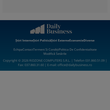
Știri Interne
Știri Politică
Știri Externe
Economie
Diverse
Echipa
Contact
Termeni Si Condiții
Politica De Confidentialitate
Modifică Setările
Copyright © 2026 RIDZONE COMPUTERS S.R.L. | Telefon 031.860.51.09 |
Fax: 037.860.31.60 | E-mail:
office@dailybusiness.ro