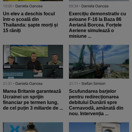
10:00 •
Daniela Oancea
09:34 •
Daniela Oancea
Un elev a deschis focul
Exercițiu demonstrativ cu
într-o școală din
avioane F-16 la Baza 86
Thailanda: șapte morți și
Aeriană Borcea. Forțele
15 răniți
Aeriene simulează o
misiune ...
21:31 •
Daniela Oancea
21:11 •
Stefan Simion
Marea Britanie garantează
Scufundarea barjelor
Ucrainei un sprijin
pentru redirecționarea
financiar pe termen lung,
debitului Dunării spre
de cel puțin 3 miliarde de ...
Cernavodă, amânată din
nou. Intervenția ...