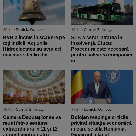
20:14 •
Daniela Oancea
19:14 •
Cornel Ghimeșan
BVB a închis în scădere pe
STB a cerut intrarea în
toți indicii. Acțiunile
insolvență. Ciucu:
Hidroelectrica au avut cel
Procedura este necesară
mai mare declin din ...
pentru salvarea companiei
și ...
18:40 •
Cornel Ghimeșan
17:24 •
Daniela Oancea
Camera Deputaților se va
Bolojan respinge criticile
reuni într-o sesiune
privind situația economică
extraordinară în 11 și 12
în care se află România:
august pentru patru
Guvernul a făcut ...