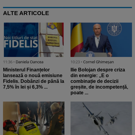
ALTE ARTICOLE
11:36 •
Daniela Oancea
10:23 •
Cornel Ghimeșan
Ministerul Finanțelor
Ilie Bolojan despre criza
lansează o nouă emisiune
din energie: „E o
Fidelis. Dobânzi de până la
combinație de decizii
7,5% în lei și 6,3% ...
greșite, de incompetență,
poate ...