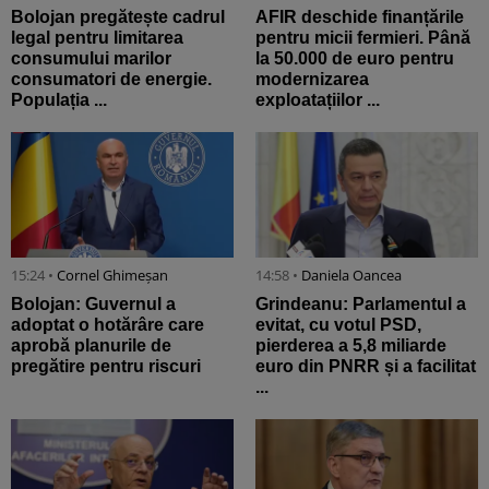
Bolojan pregătește cadrul
AFIR deschide finanțările
legal pentru limitarea
pentru micii fermieri. Până
consumului marilor
la 50.000 de euro pentru
consumatori de energie.
modernizarea
Populația ...
exploatațiilor ...
15:24 •
Cornel Ghimeșan
14:58 •
Daniela Oancea
Bolojan: Guvernul a
Grindeanu: Parlamentul a
adoptat o hotărâre care
evitat, cu votul PSD,
aprobă planurile de
pierderea a 5,8 miliarde
pregătire pentru riscuri
euro din PNRR și a facilitat
...