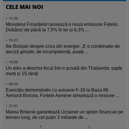
CELE MAI NOI
11:36
Ministerul Finanțelor lansează o nouă emisiune Fidelis.
Dobânzi de până la 7,5% în lei și 6,3% ...
10:23
Ilie Bolojan despre criza din energie: „E o combinație de
decizii greșite, de incompetență, poate ...
10:00
Un elev a deschis focul într-o școală din Thailanda: șapte
morți și 15 răniți
09:34
Exercițiu demonstrativ cu avioane F-16 la Baza 86
Aeriană Borcea. Forțele Aeriene simulează o misiune ...
21:31
Marea Britanie garantează Ucrainei un sprijin financiar pe
termen lung, de cel puțin 3 miliarde de ...