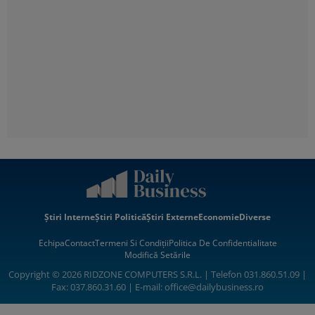
Știri Interne
Știri Politică
Știri Externe
Economie
Diverse
Echipa
Contact
Termeni Si Condiții
Politica De Confidentialitate
Modifică Setările
Copyright © 2026 RIDZONE COMPUTERS S.R.L. | Telefon 031.860.51.09 |
Fax: 037.860.31.60 | E-mail:
office@dailybusiness.ro