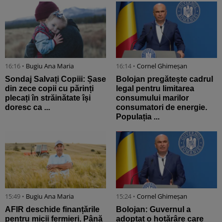
16:16 •
Bugiu ⁠Ana Maria
16:14 •
Cornel Ghimeșan
Sondaj Salvați Copiii: Șase
Bolojan pregătește cadrul
din zece copii cu părinți
legal pentru limitarea
plecați în străinătate își
consumului marilor
doresc ca ...
consumatori de energie.
Populația ...
15:49 •
Bugiu ⁠Ana Maria
15:24 •
Cornel Ghimeșan
AFIR deschide finanțările
Bolojan: Guvernul a
pentru micii fermieri. Până
adoptat o hotărâre care