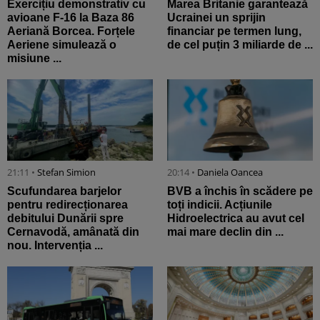
Exercițiu demonstrativ cu
Marea Britanie garantează
avioane F-16 la Baza 86
Ucrainei un sprijin
Aeriană Borcea. Forțele
financiar pe termen lung,
Aeriene simulează o
de cel puțin 3 miliarde de ...
misiune ...
21:11 •
Stefan Simion
20:14 •
Daniela Oancea
Scufundarea barjelor
BVB a închis în scădere pe
pentru redirecționarea
toți indicii. Acțiunile
debitului Dunării spre
Hidroelectrica au avut cel
Cernavodă, amânată din
mai mare declin din ...
nou. Intervenția ...