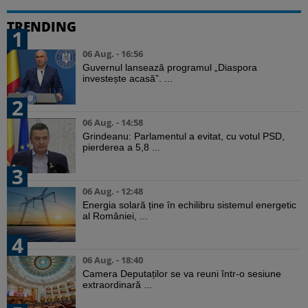
TRENDING
1
06 Aug. - 16:56
Guvernul lansează programul „Diaspora
investește acasă”. ...
2
06 Aug. - 14:58
Grindeanu: Parlamentul a evitat, cu votul PSD,
pierderea a 5,8 ...
3
06 Aug. - 12:48
Energia solară ține în echilibru sistemul energetic
al României, ...
4
06 Aug. - 18:40
Camera Deputaților se va reuni într-o sesiune
extraordinară ...