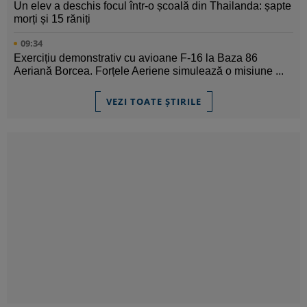
Un elev a deschis focul într-o școală din Thailanda: șapte
morți și 15 răniți
09:34
Exercițiu demonstrativ cu avioane F-16 la Baza 86
Aeriană Borcea. Forțele Aeriene simulează o misiune ...
VEZI TOATE ȘTIRILE