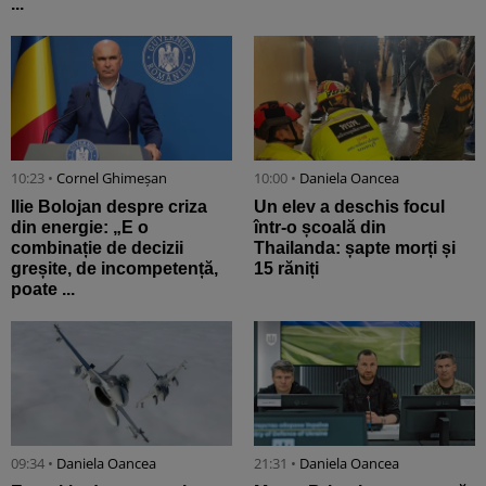
...
10:23 •
Cornel Ghimeșan
10:00 •
Daniela Oancea
Ilie Bolojan despre criza
Un elev a deschis focul
din energie: „E o
într-o școală din
combinație de decizii
Thailanda: șapte morți și
greșite, de incompetență,
15 răniți
poate ...
09:34 •
Daniela Oancea
21:31 •
Daniela Oancea