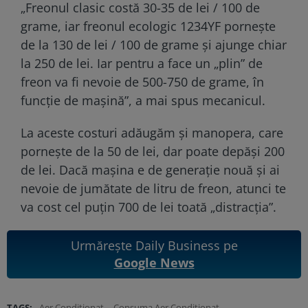
„Freonul clasic costă 30-35 de lei / 100 de
grame, iar freonul ecologic 1234YF pornește
de la 130 de lei / 100 de grame și ajunge chiar
la 250 de lei. Iar pentru a face un „plin” de
freon va fi nevoie de 500-750 de grame, în
funcție de mașină”, a mai spus mecanicul.
La aceste costuri adăugăm și manopera, care
pornește de la 50 de lei, dar poate depăși 200
de lei. Dacă mașina e de generație nouă și ai
nevoie de jumătate de litru de freon, atunci te
va cost cel puțin 700 de lei toată „distracția”.
Urmărește Daily Business pe
Google News
TAGS:
Aer Conditionat
Consuma Aer Conditionat