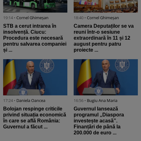
19:14 •
Cornel Ghimeșan
18:40 •
Cornel Ghimeșan
STB a cerut intrarea în
Camera Deputaților se va
insolvență. Ciucu:
reuni într-o sesiune
Procedura este necesară
extraordinară în 11 și 12
pentru salvarea companiei
august pentru patru
și ...
proiecte ...
17:24 •
Daniela Oancea
16:56 •
Bugiu ⁠Ana Maria
Bolojan respinge criticile
Guvernul lansează
privind situația economică
programul „Diaspora
în care se află România:
investește acasă”.
Guvernul a făcut ...
Finanțări de până la
200.000 de euro ...