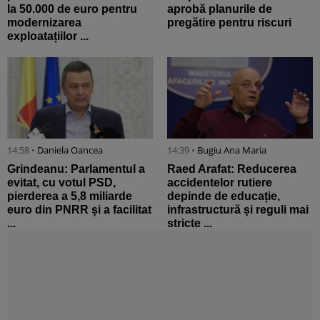
la 50.000 de euro pentru
aprobă planurile de
modernizarea
pregătire pentru riscuri
exploatațiilor ...
14:58 •
Daniela Oancea
14:39 •
Bugiu ⁠Ana Maria
Grindeanu: Parlamentul a
Raed Arafat: Reducerea
evitat, cu votul PSD,
accidentelor rutiere
pierderea a 5,8 miliarde
depinde de educație,
euro din PNRR și a facilitat
infrastructură și reguli mai
...
stricte ...