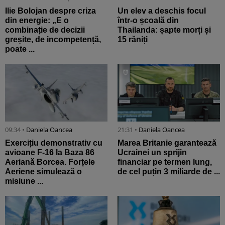
Ilie Bolojan despre criza
Un elev a deschis focul
din energie: „E o
într-o școală din
combinație de decizii
Thailanda: șapte morți și
greșite, de incompetență,
15 răniți
poate ...
09:34 •
Daniela Oancea
21:31 •
Daniela Oancea
Exercițiu demonstrativ cu
Marea Britanie garantează
avioane F-16 la Baza 86
Ucrainei un sprijin
Aeriană Borcea. Forțele
financiar pe termen lung,
Aeriene simulează o
de cel puțin 3 miliarde de ...
misiune ...