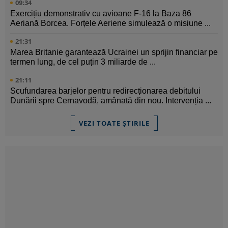
09:34
Exercițiu demonstrativ cu avioane F-16 la Baza 86
Aeriană Borcea. Forțele Aeriene simulează o misiune ...
21:31
Marea Britanie garantează Ucrainei un sprijin financiar pe
termen lung, de cel puțin 3 miliarde de ...
21:11
Scufundarea barjelor pentru redirecționarea debitului
Dunării spre Cernavodă, amânată din nou. Intervenția ...
VEZI TOATE ȘTIRILE