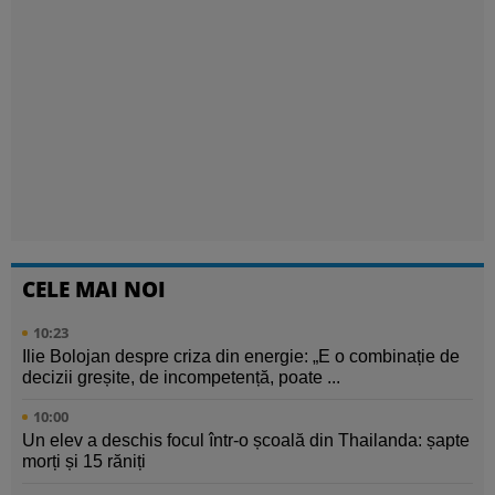
CELE MAI NOI
10:23
Ilie Bolojan despre criza din energie: „E o combinație de
decizii greșite, de incompetență, poate ...
10:00
Un elev a deschis focul într-o școală din Thailanda: șapte
morți și 15 răniți