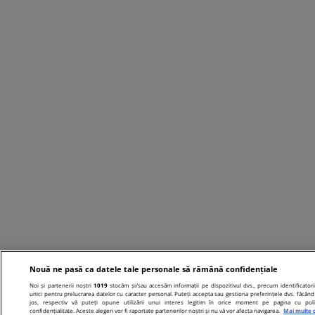
Nouă ne pasă ca datele tale personale să rămână confidențiale
Noi și partenerii noștri
1019
stocăm și/sau accesăm informații pe dispozitivul dvs., precum identificatori
unici pentru prelucrarea datelor cu caracter personal. Puteți accepta sau gestiona preferințele dvs. făcând 
jos, respectiv vă puteți opune utilizării unui interes legitim în orice moment pe pagina cu poli
confidențialitate. Aceste alegeri vor fi raportate partenerilor noștri și nu vă vor afecta navigarea.
Mai multe d