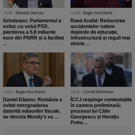
14:58 •
Daniela Oancea
14:39 •
Bugiu ⁠Ana Maria
Grindeanu: Parlamentul a
Raed Arafat: Reducerea
evitat, cu votul PSD,
accidentelor rutiere
pierderea a 5,8 miliarde
depinde de educație,
euro din PNRR și a facilitat
infrastructură și reguli mai
...
stricte ...
14:04 •
Bugiu ⁠Ana Maria
14:03 •
Cornel Ghimeșan
Daniel Dăianu: România a
ÎCCJ respinge contestațiile
evitat retrogradarea
în camera preliminară;
datorită măsurilor fiscale,
procesul lui Călin
iar decizia Moody’s va ...
Georgescu și Horațiu
Potra ...