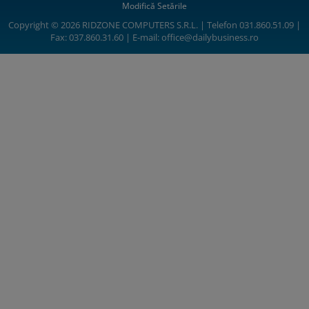
Modifică Setările
Copyright © 2026 RIDZONE COMPUTERS S.R.L. | Telefon 031.860.51.09 |
Fax: 037.860.31.60 | E-mail:
office@dailybusiness.ro