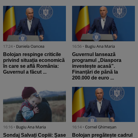
17:24 •
Daniela Oancea
16:56 •
Bugiu ⁠Ana Maria
Bolojan respinge criticile
Guvernul lansează
privind situația economică
programul „Diaspora
în care se află România:
investește acasă”.
Guvernul a făcut ...
Finanțări de până la
200.000 de euro ...
16:16 •
Bugiu ⁠Ana Maria
16:14 •
Cornel Ghimeșan
Sondaj Salvați Copiii: Șase
Bolojan pregătește cadrul