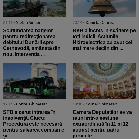
21:11 •
Stefan Simion
20:14 •
Daniela Oancea
Scufundarea barjelor
BVB a închis în scădere pe
pentru redirecționarea
toți indicii. Acțiunile
debitului Dunării spre
Hidroelectrica au avut cel
Cernavodă, amânată din
mai mare declin din ...
nou. Intervenția ...
19:14 •
Cornel Ghimeșan
18:40 •
Cornel Ghimeșan
STB a cerut intrarea în
Camera Deputaților se va
insolvență. Ciucu:
reuni într-o sesiune
Procedura este necesară
extraordinară în 11 și 12
pentru salvarea companiei
august pentru patru
și ...
proiecte ...