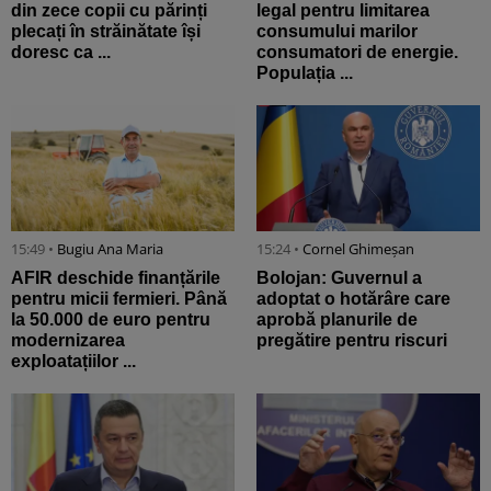
din zece copii cu părinți
legal pentru limitarea
plecați în străinătate își
consumului marilor
doresc ca ...
consumatori de energie.
Populația ...
15:49 •
Bugiu ⁠Ana Maria
15:24 •
Cornel Ghimeșan
AFIR deschide finanțările
Bolojan: Guvernul a
pentru micii fermieri. Până
adoptat o hotărâre care
la 50.000 de euro pentru
aprobă planurile de
modernizarea
pregătire pentru riscuri
exploatațiilor ...