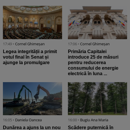
17:49 •
Cornel Ghimeșan
17:06 •
Cornel Ghimeșan
Legea integrității a primit
Primăria Capitalei
votul final în Senat și
introduce 25 de măsuri
ajunge la promulgare
pentru reducerea
consumului de energie
electrică în luna ...
16:05 •
Daniela Oancea
16:00 •
Bugiu ⁠Ana Maria
Dunărea a ajuns la un nou
Scădere puternică în