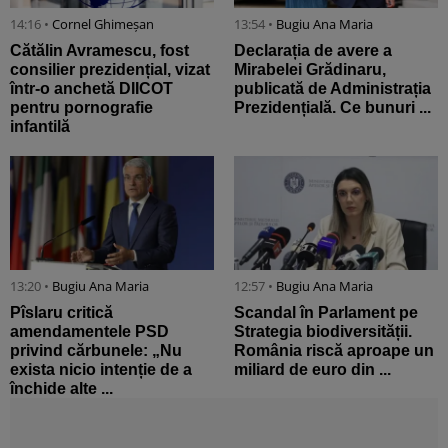
14:16 •
Cornel Ghimeșan
13:54 •
Bugiu ⁠Ana Maria
Cătălin Avramescu, fost
Declarația de avere a
consilier prezidențial, vizat
Mirabelei Grădinaru,
într-o anchetă DIICOT
publicată de Administrația
pentru pornografie
Prezidențială. Ce bunuri ...
infantilă
13:20 •
Bugiu ⁠Ana Maria
12:57 •
Bugiu ⁠Ana Maria
Pîslaru critică
Scandal în Parlament pe
amendamentele PSD
Strategia biodiversității.
privind cărbunele: „Nu
România riscă aproape un
exista nicio intenție de a
miliard de euro din ...
închide alte ...