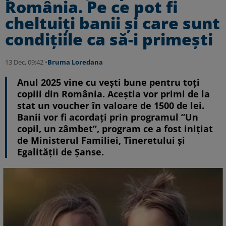
România. Pe ce pot fi
cheltuiți banii și care sunt
condițiile ca să-i primești
13 Dec, 09:42 •
Bruma Loredana
Anul 2025 vine cu vești bune pentru toți
copiii din România. Aceștia vor primi de la
stat un voucher în valoare de 1500 de lei.
Banii vor fi acordați prin programul ”Un
copil, un zâmbet”, program ce a fost inițiat
de Ministerul Familiei, Tineretului și
Egalității de Șanse.