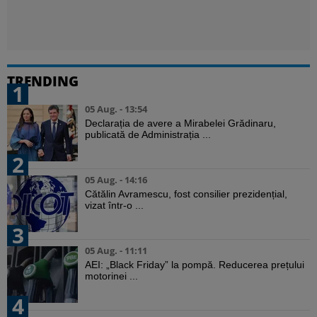
TRENDING
1
05 Aug. - 13:54
Declarația de avere a Mirabelei Grădinaru,
publicată de Administrația ...
2
05 Aug. - 14:16
Cătălin Avramescu, fost consilier prezidențial,
vizat într-o ...
3
05 Aug. - 11:11
AEI: „Black Friday” la pompă. Reducerea prețului
motorinei ...
4