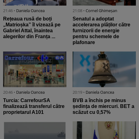
21:46 •
Daniela Oancea
21:08 •
Cornel Ghimeșan
Rețeaua rusă de boți
Senatul a adoptat
„Matrioșka” îl vizează pe
accelerarea plăților către
Gabriel Attal, înaintea
furnizorii de energie
alegerilor din Franța ...
pentru schemele de
plafonare
20:46 •
Daniela Oancea
20:19 •
Daniela Oancea
Turcia: CarrefourSA
BVB a închis pe minus
finalizează transferul către
ședința de miercuri. BET a
proprietarul A101
scăzut cu 0,57%