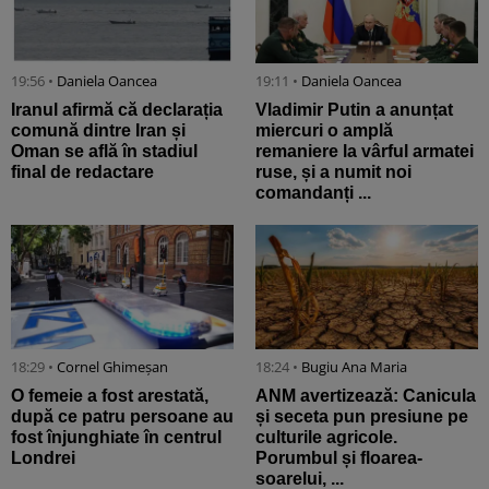
19:56 •
Daniela Oancea
19:11 •
Daniela Oancea
Iranul afirmă că declarația
Vladimir Putin a anunțat
comună dintre Iran și
miercuri o amplă
Oman se află în stadiul
remaniere la vârful armatei
final de redactare
ruse, și a numit noi
comandanți ...
18:29 •
Cornel Ghimeșan
18:24 •
Bugiu ⁠Ana Maria
O femeie a fost arestată,
ANM avertizează: Canicula
după ce patru persoane au
și seceta pun presiune pe
fost înjunghiate în centrul
culturile agricole.
Londrei
Porumbul și floarea-
soarelui, ...