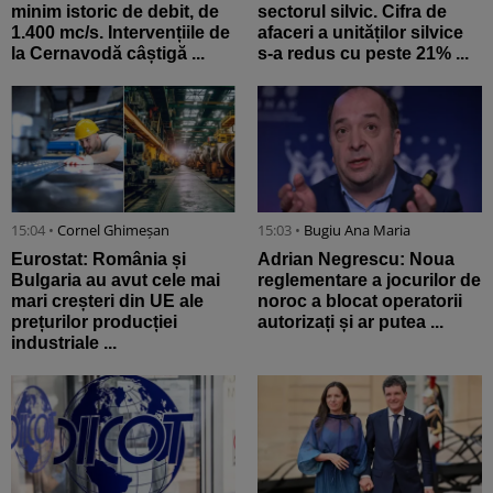
minim istoric de debit, de
sectorul silvic. Cifra de
1.400 mc/s. Intervențiile de
afaceri a unităților silvice
la Cernavodă câștigă ...
s-a redus cu peste 21% ...
15:04 •
Cornel Ghimeșan
15:03 •
Bugiu ⁠Ana Maria
Eurostat: România și
Adrian Negrescu: Noua
Bulgaria au avut cele mai
reglementare a jocurilor de
mari creșteri din UE ale
noroc a blocat operatorii
prețurilor producției
autorizați și ar putea ...
industriale ...