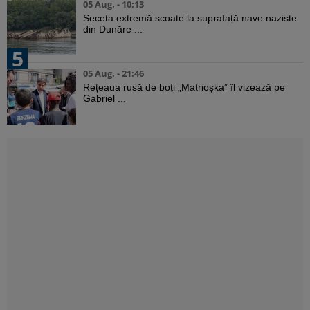
05 Aug. - 10:13
Seceta extremă scoate la suprafață nave naziste
din Dunăre ...
5
05 Aug. - 21:46
Rețeaua rusă de boți „Matrioșka” îl vizează pe
Gabriel ...