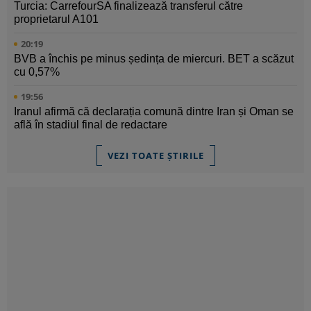
Turcia: CarrefourSA finalizează transferul către
proprietarul A101
20:19
BVB a închis pe minus ședința de miercuri. BET a scăzut
cu 0,57%
19:56
Iranul afirmă că declarația comună dintre Iran și Oman se
află în stadiul final de redactare
VEZI TOATE ȘTIRILE