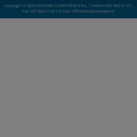
Copyright © 2026 RIDZONE COMPUTERS S.R.L. | Telefon 031.860.51.09 |
Fax: 037.860.31.60 | E-mail:
office@dailybusiness.ro