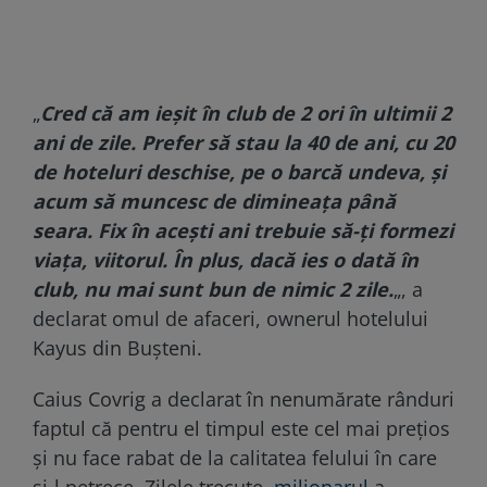
„
Cred că am ieșit în club de 2 ori în ultimii 2
ani de zile. Prefer să stau la 40 de ani, cu 20
de hoteluri deschise, pe o barcă undeva, și
acum să muncesc de dimineața până
seara. Fix în acești ani trebuie să-ți formezi
viața, viitorul. În plus, dacă ies o dată în
club, nu mai sunt bun de nimic 2 zile.
„, a
declarat omul de afaceri, ownerul hotelului
Kayus din Bușteni.
Caius Covrig a declarat în nenumărate rânduri
faptul că pentru el timpul este cel mai prețios
și nu face rabat de la calitatea felului în care
și-l petrece. Zilele trecute,
milionarul
a