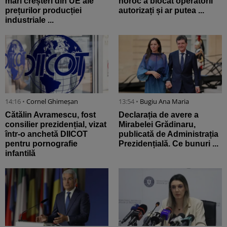
mari creșteri din UE ale
noroc a blocat operatorii
prețurilor producției
autorizați și ar putea ...
industriale ...
14:16 •
Cornel Ghimeșan
13:54 •
Bugiu ⁠Ana Maria
Cătălin Avramescu, fost
Declarația de avere a
consilier prezidențial, vizat
Mirabelei Grădinaru,
într-o anchetă DIICOT
publicată de Administrația
pentru pornografie
Prezidențială. Ce bunuri ...
infantilă