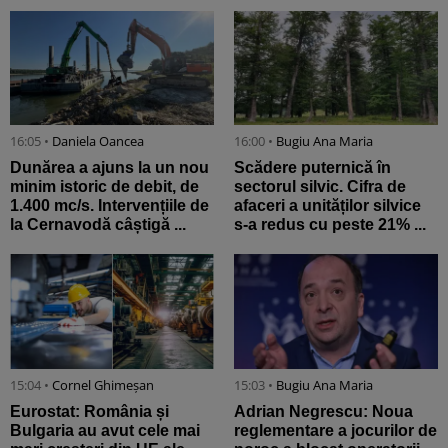
16:05 •
Daniela Oancea
16:00 •
Bugiu ⁠Ana Maria
Dunărea a ajuns la un nou
Scădere puternică în
minim istoric de debit, de
sectorul silvic. Cifra de
1.400 mc/s. Intervențiile de
afaceri a unităților silvice
la Cernavodă câștigă ...
s-a redus cu peste 21% ...
15:04 •
Cornel Ghimeșan
15:03 •
Bugiu ⁠Ana Maria
Eurostat: România și
Adrian Negrescu: Noua
Bulgaria au avut cele mai
reglementare a jocurilor de