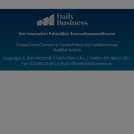
Știri Interne
Știri Politică
Știri Externe
Economie
Diverse
Echipa
Contact
Termeni Si Condiții
Politica De Confidentialitate
Modifică Setările
Copyright © 2026 RIDZONE COMPUTERS S.R.L. | Telefon 031.860.51.09 |
Fax: 037.860.31.60 | E-mail:
office@dailybusiness.ro