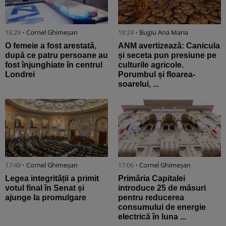
18:29 •
Cornel Ghimeșan
18:24 •
Bugiu ⁠Ana Maria
O femeie a fost arestată,
ANM avertizează: Canicula
după ce patru persoane au
și seceta pun presiune pe
fost înjunghiate în centrul
culturile agricole.
Londrei
Porumbul și floarea-
soarelui, ...
17:49 •
Cornel Ghimeșan
17:06 •
Cornel Ghimeșan
Legea integrității a primit
Primăria Capitalei
votul final în Senat și
introduce 25 de măsuri
ajunge la promulgare
pentru reducerea
consumului de energie
electrică în luna ...