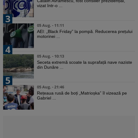
Cătălin Avramescu, fost consilier prezidențial,
vizat într-o ...
3
05 Aug. - 11:11
AEI: „Black Friday” la pompă. Reducerea prețului
motorinei ...
4
05 Aug. - 10:13
Seceta extremă scoate la suprafață nave naziste
din Dunăre ...
5
05 Aug. - 21:46
Rețeaua rusă de boți „Matrioșka” îl vizează pe
Gabriel ...