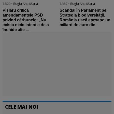
13:20 •
Bugiu ⁠Ana Maria
12:57 •
Bugiu ⁠Ana Maria
Pîslaru critică
Scandal în Parlament pe
amendamentele PSD
Strategia biodiversității.
privind cărbunele: „Nu
România riscă aproape un
exista nicio intenție de a
miliard de euro din ...
închide alte ...
CELE MAI NOI