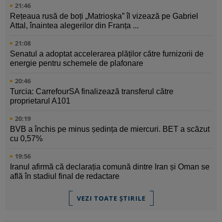
21:46
Rețeaua rusă de boți „Matrioșka” îl vizează pe Gabriel
Attal, înaintea alegerilor din Franța ...
21:08
Senatul a adoptat accelerarea plăților către furnizorii de
energie pentru schemele de plafonare
20:46
Turcia: CarrefourSA finalizează transferul către
proprietarul A101
20:19
BVB a închis pe minus ședința de miercuri. BET a scăzut
cu 0,57%
19:56
Iranul afirmă că declarația comună dintre Iran și Oman se
află în stadiul final de redactare
VEZI TOATE ȘTIRILE