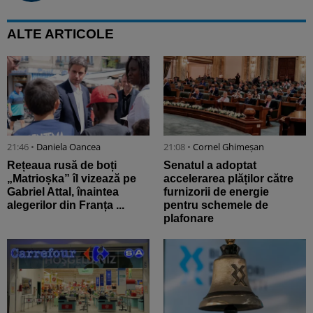
ALTE ARTICOLE
21:46 •
Daniela Oancea
21:08 •
Cornel Ghimeșan
Rețeaua rusă de boți
Senatul a adoptat
„Matrioșka” îl vizează pe
accelerarea plăților către
Gabriel Attal, înaintea
furnizorii de energie
alegerilor din Franța ...
pentru schemele de
plafonare