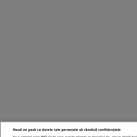
Nouă ne pasă ca datele tale personale să rămână confidențiale
Noi și partenerii noștri
1017
stocăm și/sau accesăm informații pe dispozitivul dvs., precum identificatori