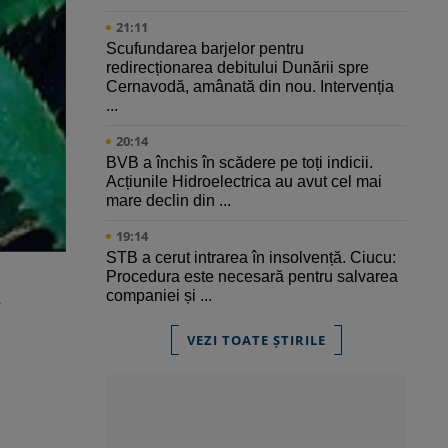
21:11
Scufundarea barjelor pentru
redirecționarea debitului Dunării spre
Cernavodă, amânată din nou. Intervenția
...
20:14
BVB a închis în scădere pe toți indicii.
Acțiunile Hidroelectrica au avut cel mai
mare declin din ...
19:14
STB a cerut intrarea în insolvență. Ciucu:
Procedura este necesară pentru salvarea
.
companiei și ...
i
VEZI TOATE ȘTIRILE