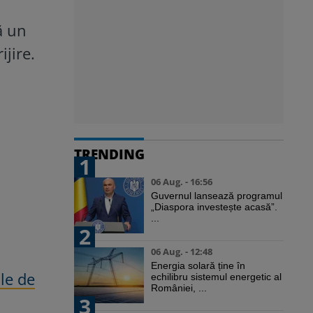
ă un
ijire.
TRENDING
1
06 Aug. - 16:56
Guvernul lansează programul
„Diaspora investește acasă”.
...
2
06 Aug. - 12:48
Energia solară ține în
le de
echilibru sistemul energetic al
României, ...
3