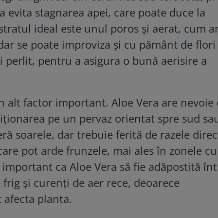
a evita stagnarea apei, care poate duce la
tratul ideal este unul poros și aerat, cum ar
dar se poate improviza și cu pământ de flori
i perlit, pentru a asigura o bună aerisire a
n alt factor important. Aloe Vera are nevoie
ziționarea pe un pervaz orientat spre sud sa
eră soarele, dar trebuie ferită de razele direc
 care pot arde frunzele, mai ales în zonele cu
e important ca Aloe Vera să fie adăpostită în
 frig și curenți de aer rece, deoarece
 afecta planta.