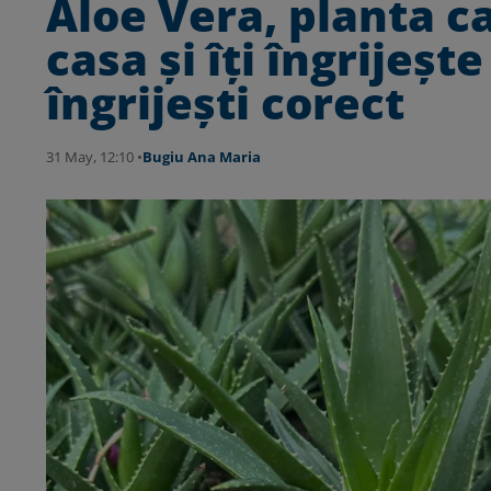
Aloe Vera, planta c
casa și îți îngrijeș
îngrijești corect
31 May, 12:10 •
Bugiu ⁠Ana Maria