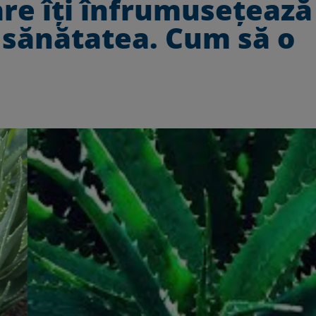
are îți înfrumusețează
te sănătatea. Cum să o