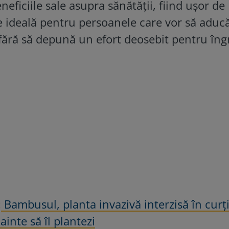
neficiile sale asupra sănătății, fiind ușor de
e ideală pentru persoanele care vor să aduc
 fără să depună un efort deosebit pentru îngr
:
Bambusul, planta invazivă interzisă în curți
nainte să îl plantezi