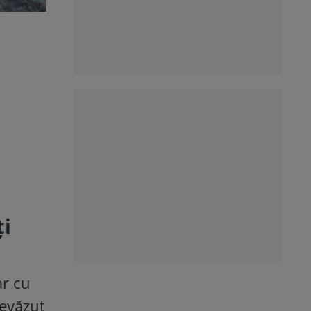
ți
ar cu
revăzut