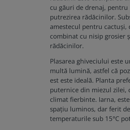
cu găuri de drenaj, pentru 
putrezirea rădăcinilor. Subs
amestecul pentru cactuși, 
combinat cu nisip grosier ș
rădăcinilor.
Plasarea ghiveciului este u
multă lumină, astfel că po
est este ideală. Planta pref
puternice din miezul zilei,
climat fierbinte. Iarna, est
spațiu luminos, dar ferit de
temperaturile sub 15°C pot