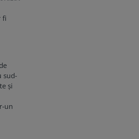
 fi
 de
u sud-
te și
tr-un