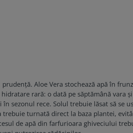
u prudență. Aloe Vera stochează apă în frunz
o hidratare rară: o dată pe săptămână vara și
 în sezonul rece. Solul trebuie lăsat să se u
a trebuie turnată direct la baza plantei, evit
esul de apă din farfurioara ghiveciului treb