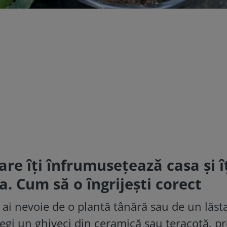
are îți înfrumusețează casa și î
a. Cum să o îngrijești corect
 ai nevoie de o plantă tânără sau de un lăst
alegi un ghiveci din ceramică sau teracotă, p