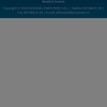
Modifică Setările
Copyright © 2026 RIDZONE COMPUTERS S.R.L. | Telefon 031.860.51.09 |
Fax: 037.860.31.60 | E-mail:
office@dailybusiness.ro