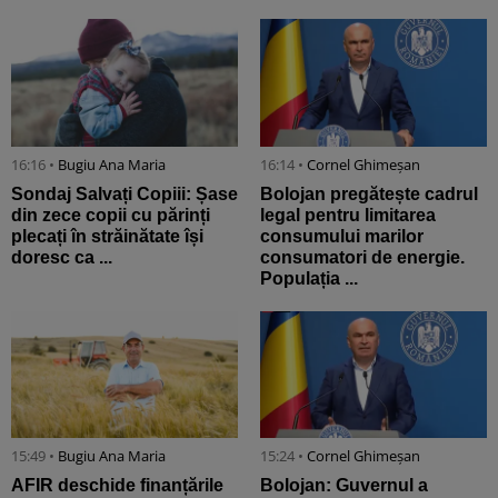
16:16 •
Bugiu ⁠Ana Maria
16:14 •
Cornel Ghimeșan
Sondaj Salvați Copiii: Șase
Bolojan pregătește cadrul
din zece copii cu părinți
legal pentru limitarea
plecați în străinătate își
consumului marilor
doresc ca ...
consumatori de energie.
Populația ...
15:49 •
Bugiu ⁠Ana Maria
15:24 •
Cornel Ghimeșan
AFIR deschide finanțările
Bolojan: Guvernul a