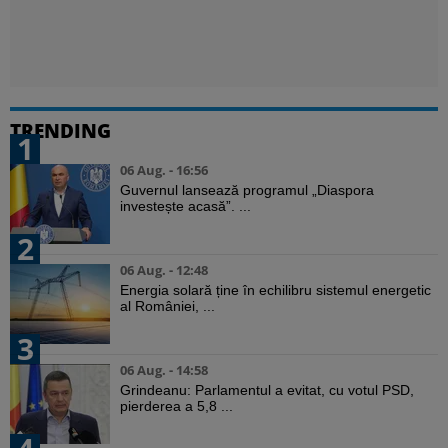
TRENDING
1
06 Aug. - 16:56
Guvernul lansează programul „Diaspora
investește acasă”. ...
2
06 Aug. - 12:48
Energia solară ține în echilibru sistemul energetic
al României, ...
3
06 Aug. - 14:58
Grindeanu: Parlamentul a evitat, cu votul PSD,
pierderea a 5,8 ...