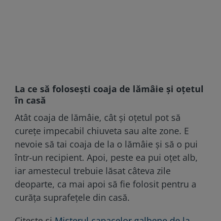
La ce să folosești coaja de lămâie și oțetul
în casă
Atât coaja de lămâie, cât și oțetul pot să
curețe impecabil chiuveta sau alte zone. E
nevoie să tai coaja de la o lămâie și să o pui
într-un recipient. Apoi, peste ea pui oțet alb,
iar amestecul trebuie lăsat câteva zile
deoparte, ca mai apoi să fie folosit pentru a
curăța suprafețele din casă.
Citește și
Misterul capacelor galbene de la