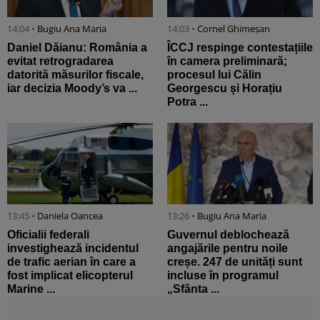
14:04 •
Bugiu ⁠Ana Maria
14:03 •
Cornel Ghimeșan
Daniel Dăianu: România a
ÎCCJ respinge contestațiile
evitat retrogradarea
în camera preliminară;
datorită măsurilor fiscale,
procesul lui Călin
iar decizia Moody’s va ...
Georgescu și Horațiu
Potra ...
13:45 •
Daniela Oancea
13:26 •
Bugiu ⁠Ana Maria
Oficialii federali
Guvernul deblochează
investighează incidentul
angajările pentru noile
de trafic aerian în care a
creșe. 247 de unități sunt
fost implicat elicopterul
incluse în programul
Marine ...
„Sfânta ...