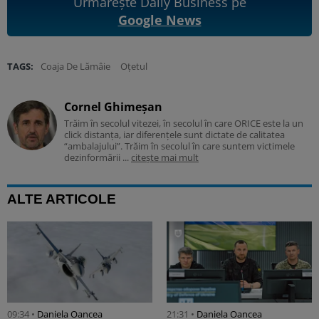
Urmărește Daily Business pe
Google News
TAGS:
Coaja De Lămâie
Oțetul
Cornel Ghimeșan
Trăim în secolul vitezei, în secolul în care ORICE este la un
click distanța, iar diferențele sunt dictate de calitatea
“ambalajului”. Trăim în secolul în care suntem victimele
dezinformării ...
citește mai mult
ALTE ARTICOLE
09:34 •
Daniela Oancea
21:31 •
Daniela Oancea