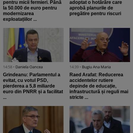
pentru micii fermieri. Până
adoptat o hotărâre care
la 50.000 de euro pentru
aprobă planurile de
modernizarea
pregătire pentru riscuri
exploatațiilor ...
14:58 •
Daniela Oancea
14:39 •
Bugiu ⁠Ana Maria
Grindeanu: Parlamentul a
Raed Arafat: Reducerea
evitat, cu votul PSD,
accidentelor rutiere
pierderea a 5,8 miliarde
depinde de educație,
euro din PNRR și a facilitat
infrastructură și reguli mai
...
stricte ...