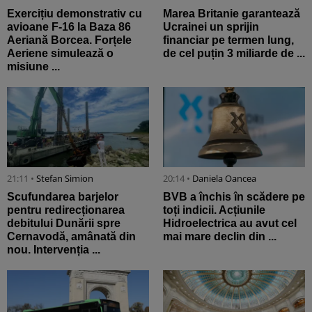
Exercițiu demonstrativ cu
Marea Britanie garantează
avioane F-16 la Baza 86
Ucrainei un sprijin
Aeriană Borcea. Forțele
financiar pe termen lung,
Aeriene simulează o
de cel puțin 3 miliarde de ...
misiune ...
21:11 •
Stefan Simion
20:14 •
Daniela Oancea
Scufundarea barjelor
BVB a închis în scădere pe
pentru redirecționarea
toți indicii. Acțiunile
debitului Dunării spre
Hidroelectrica au avut cel
Cernavodă, amânată din
mai mare declin din ...
nou. Intervenția ...