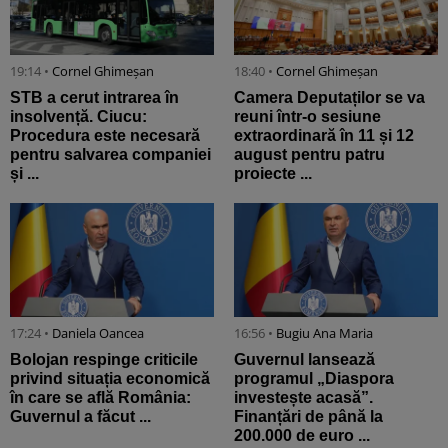
19:14 •
Cornel Ghimeșan
18:40 •
Cornel Ghimeșan
STB a cerut intrarea în
Camera Deputaților se va
insolvență. Ciucu:
reuni într-o sesiune
Procedura este necesară
extraordinară în 11 și 12
pentru salvarea companiei
august pentru patru
și ...
proiecte ...
17:24 •
Daniela Oancea
16:56 •
Bugiu ⁠Ana Maria
Bolojan respinge criticile
Guvernul lansează
privind situația economică
programul „Diaspora
în care se află România:
investește acasă”.
Guvernul a făcut ...
Finanțări de până la
200.000 de euro ...