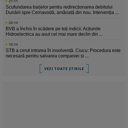
21:11
Scufundarea barjelor pentru redirecționarea debitului
Dunării spre Cernavodă, amânată din nou. Intervenția ...
20:14
BVB a închis în scădere pe toți indicii. Acțiunile
Hidroelectrica au avut cel mai mare declin din ...
19:14
STB a cerut intrarea în insolvență. Ciucu: Procedura este
necesară pentru salvarea companiei și ...
VEZI TOATE ȘTIRILE