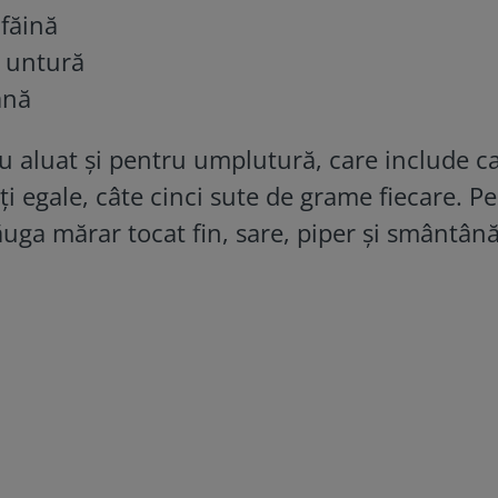
 făină
 untură
ână
ru aluat și pentru umplutură, care include c
ăți egale, câte cinci sute de grame fiecare. P
ga mărar tocat fin, sare, piper și smântân