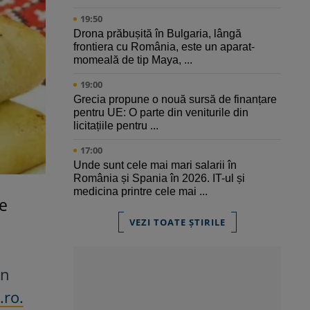
19:50
Drona prăbușită în Bulgaria, lângă
frontiera cu România, este un aparat-
momeală de tip Maya, ...
19:00
Grecia propune o nouă sursă de finanțare
pentru UE: O parte din veniturile din
licitațiile pentru ...
17:00
Unde sunt cele mai mari salarii în
România și Spania în 2026. IT-ul și
medicina printre cele mai ...
Se
VEZI TOATE ȘTIRILE
in
.ro.