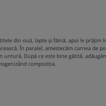
itele din ouă, lapte și făină, apoi le prăjim 
răcească. În paralel, amestecăm carnea de po
în untură. După ce este bine gătită, adăugă
omogenizând compoziția.