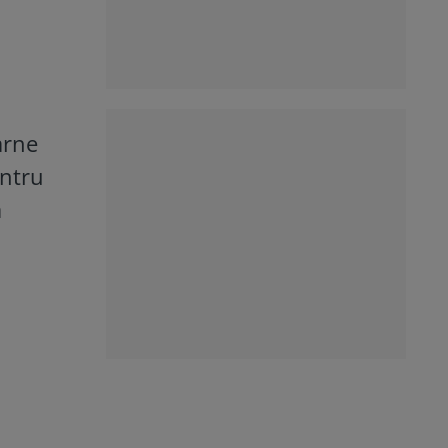
arne
entru
ă