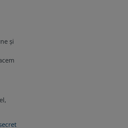
ne și
oacem
el,
secret