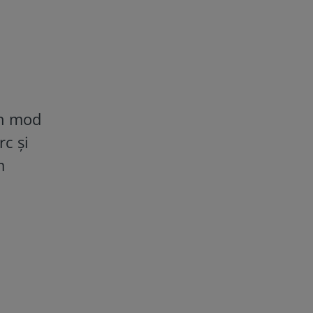
în mod
rc și
m