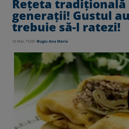
Rețeta tradițională 
generații! Gustul a
trebuie să-l ratezi!
16 Mar, 15:00 •
Bugiu ⁠Ana Maria