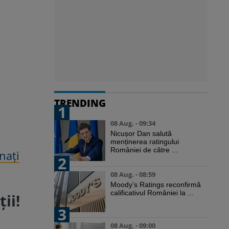
TRENDING
1
08 Aug. - 09:34
Nicușor Dan salută
menținerea ratingului
României de către ...
nați
2
08 Aug. - 08:59
Moody’s Ratings reconfirmă
calificativul României la ...
ii!
3
08 Aug. - 09:00