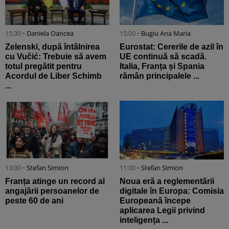
15:30 •
Daniela Oancea
15:00 •
Bugiu ⁠Ana Maria
Zelenski, după întâlnirea
Eurostat: Cererile de azil în
cu Vučić: Trebuie să avem
UE continuă să scadă.
totul pregătit pentru
Italia, Franța și Spania
Acordul de Liber Schimb
rămân principalele ...
...
13:00 •
Stefan Simion
11:00 •
Stefan Simion
Franța atinge un record al
Noua eră a reglementării
angajării persoanelor de
digitale în Europa: Comisia
peste 60 de ani
Europeană începe
aplicarea Legii privind
inteligența ...