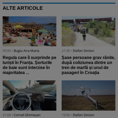
ALTE ARTICOLE
09:00 •
Bugiu ⁠Ana Maria
21:30 •
Stefan Simion
Regula care îi surprinde pe
Șase persoane grav rănite,
turiști în Franța. Șorturile
după coliziunea dintre un
de baie sunt interzise în
tren de marfă și unul de
majoritatea ...
pasageri în Croația
21:00 •
Cornel Ghimeșan
19:50 •
Stefan Simion