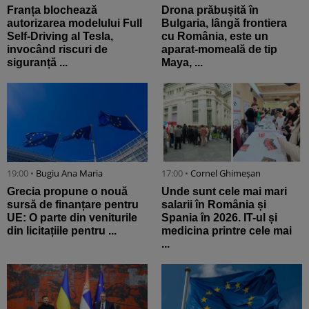
Franța blochează
Drona prăbușită în
autorizarea modelului Full
Bulgaria, lângă frontiera
Self-Driving al Tesla,
cu România, este un
invocând riscuri de
aparat-momeală de tip
siguranță ...
Maya, ...
19:00 •
Bugiu ⁠Ana Maria
17:00 •
Cornel Ghimeșan
Grecia propune o nouă
Unde sunt cele mai mari
sursă de finanțare pentru
salarii în România și
UE: O parte din veniturile
Spania în 2026. IT-ul și
din licitațiile pentru ...
medicina printre cele mai
...