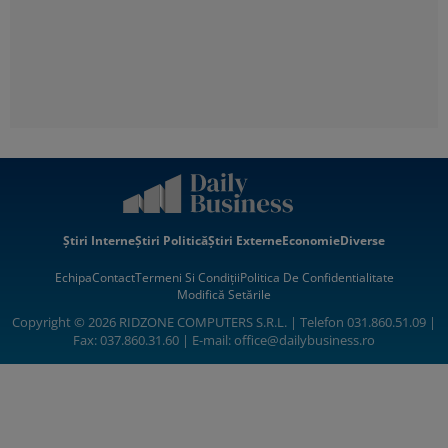
Știri Interne
Știri Politică
Știri Externe
Economie
Diverse
Echipa
Contact
Termeni Si Condiții
Politica De Confidentialitate
Modifică Setările
Copyright © 2026 RIDZONE COMPUTERS S.R.L. | Telefon 031.860.51.09 |
Fax: 037.860.31.60 | E-mail:
office@dailybusiness.ro