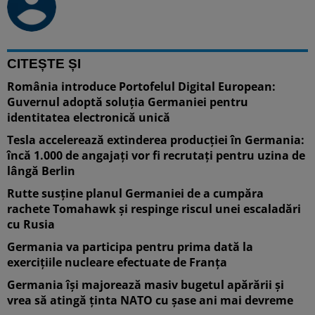
CITEȘTE ȘI
România introduce Portofelul Digital European:
Guvernul adoptă soluția Germaniei pentru
identitatea electronică unică
Tesla accelerează extinderea producției în Germania:
încă 1.000 de angajați vor fi recrutați pentru uzina de
lângă Berlin
Rutte susține planul Germaniei de a cumpăra
rachete Tomahawk și respinge riscul unei escaladări
cu Rusia
Germania va participa pentru prima dată la
exercițiile nucleare efectuate de Franța
Germania își majorează masiv bugetul apărării și
vrea să atingă ținta NATO cu șase ani mai devreme