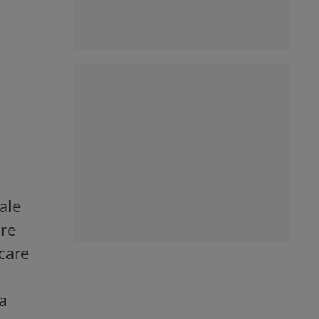
ale
are
 care
na