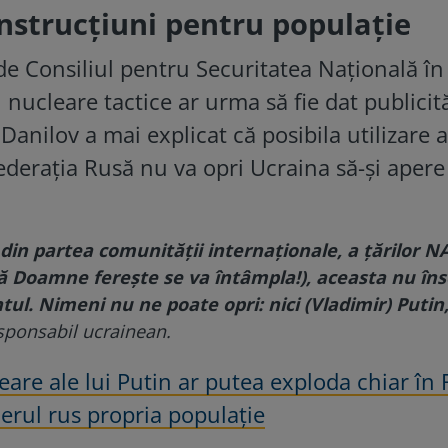
instrucțiuni pentru populație
de Consiliul pentru Securitatea Națională în
 nucleare tactice ar urma să fie dat publicită
 Danilov a mai explicat că posibila utilizare 
ederația Rusă nu va opri Ucraina să-și apere
din partea comunității internaționale, a țărilor N
ă Doamne ferește se va întâmpla!), aceasta nu î
l. Nimeni nu ne poate opri: nici (Vladimir) Putin,
responsabil ucrainean.
are ale lui Putin ar putea exploda chiar în 
derul rus propria populație