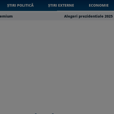
ȘTIRI POLITICĂ
ȘTIRI EXTERNE
ECONOMIE
remium
Alegeri prezidentiale 2025