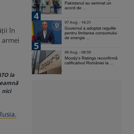
Pakistanul au semnat un
acord de ...
4
07 Aug. - 16:21
ții în
Guvernul a adoptat regulile
pentru limitarea consumului
de energie ...
a armei
5
08 Aug. - 08:59
Moody’s Ratings reconfirmă
calificativul României la ...
ATO la
nseamnă
 nici
Rusia.