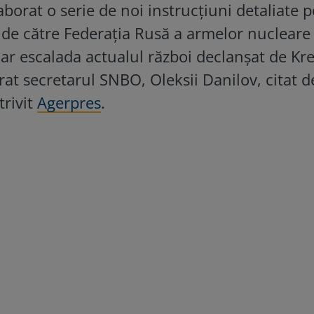
aborat o serie de noi instrucțiuni detaliate 
ii de către Federația Rusă a armelor nucleare
ie ar escalada actualul război declanșat de Kr
rat secretarul SNBO, Oleksii Danilov, citat d
trivit
Agerpres
.