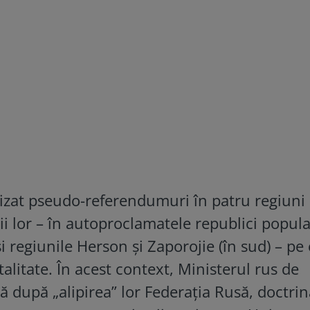
egizat pseudo-referendumuri în patru regiuni 
i lor – în autoproclamatele republici popul
i regiunile Herson și Zaporojie (în sud) – pe
talitate. În acest context, Ministerul rus de
că după „alipirea” lor Federația Rusă, doctri