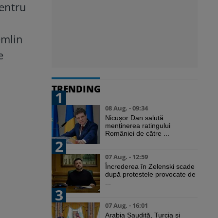
pentru
emlin
e
TRENDING
1
08 Aug. - 09:34
Nicușor Dan salută
menținerea ratingului
României de către ...
2
07 Aug. - 12:59
Încrederea în Zelenski scade
după protestele provocate de
...
3
07 Aug. - 16:01
Arabia Saudită, Turcia şi