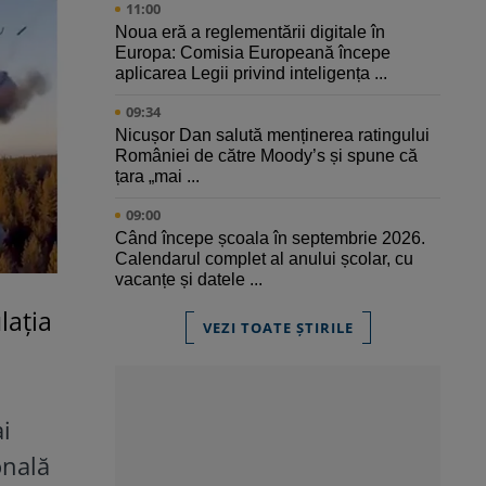
11:00
Noua eră a reglementării digitale în
Europa: Comisia Europeană începe
aplicarea Legii privind inteligența ...
09:34
Nicușor Dan salută menținerea ratingului
României de către Moody’s și spune că
țara „mai ...
09:00
Când începe școala în septembrie 2026.
Calendarul complet al anului școlar, cu
vacanțe și datele ...
lația
VEZI TOATE ȘTIRILE
i
onală