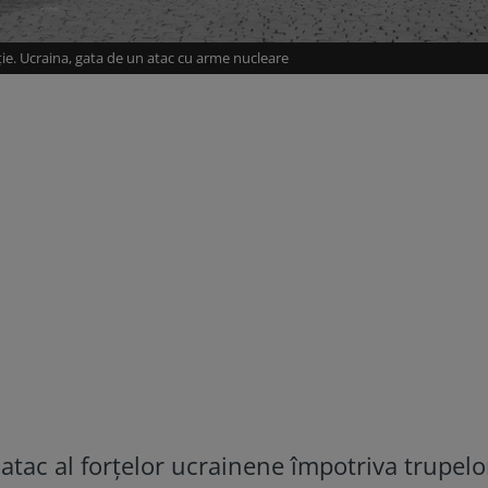
ie. Ucraina, gata de un atac cu arme nucleare
atac al forțelor ucrainene împotriva trupelo