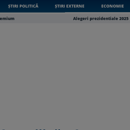
ȘTIRI POLITICĂ
ȘTIRI EXTERNE
ECONOMIE
remium
Alegeri prezidentiale 2025