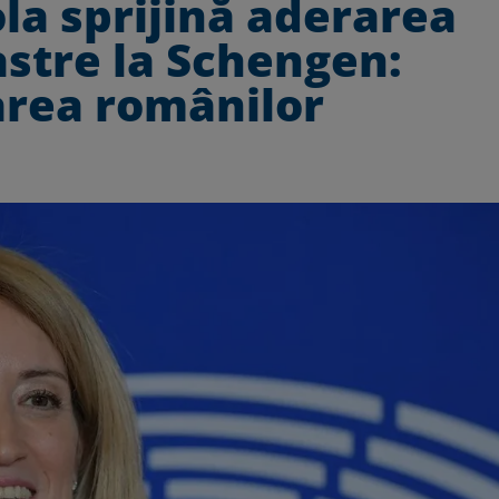
la sprijină aderarea
astre la Schengen:
area românilor