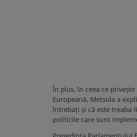
În plus, în ceea ce priveșt
Europeană, Metsola a explic
întrebați și că este treaba l
politicile care sunt impleme
Președinta Parlamentului E