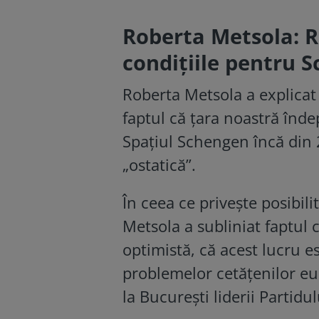
Roberta Metsola: R
condițiile pentru 
Roberta Metsola a explicat
faptul că țara noastră înde
Spațiul Schengen încă din 2
„ostatică”.
În ceea ce privește posibili
Metsola a subliniat faptul 
optimistă, că acest lucru es
problemelor cetățenilor eu
la București liderii Partid