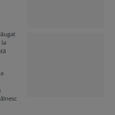
dăugat
 la
ată
ta
a
tâlnesc