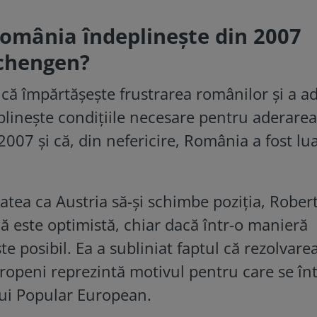
omânia îndeplinește din 2007
Schengen?
 că împărtășește frustrarea românilor și a a
plinește condițiile necesare pentru aderarea
007 și că, din nefericire, România a fost lu
tatea ca Austria să-și schimbe poziția, Rober
că este optimistă, chiar dacă într-o manieră
te posibil. Ea a subliniat faptul că rezolvare
ropeni reprezintă motivul pentru care se în
ului Popular European.