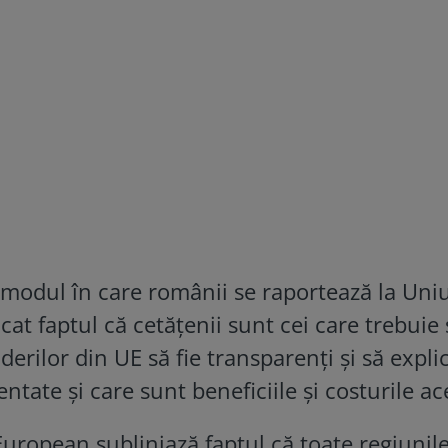
e modul în care românii se raportează la Un
at faptul că cetățenii sunt cei care trebuie 
iderilor din UE să fie transparenți și să expli
ntate și care sunt beneficiile și costurile ac
uropean subliniază faptul că toate regiunile