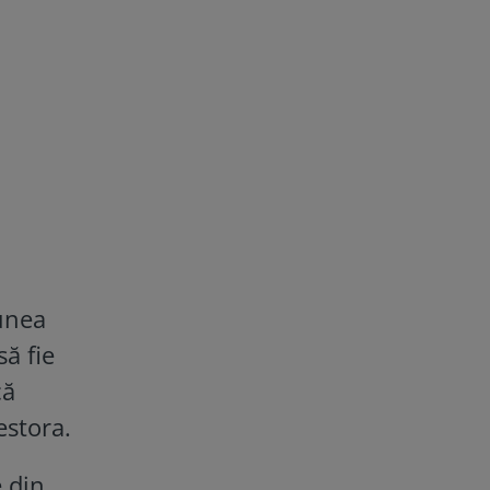
iunea
să fie
că
estora.
 din