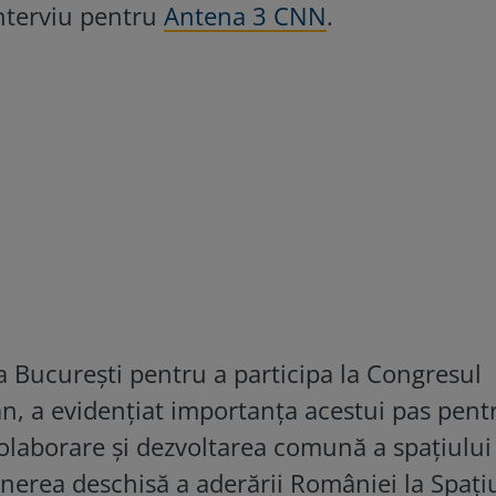
nterviu pentru
Antena 3 CNN
.
la București pentru a participa la Congresul
n, a evidențiat importanța acestui pas pent
colaborare și dezvoltarea comună a spațiului
inerea deschisă a aderării României la Spați