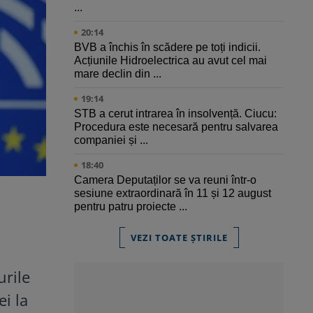
...
20:14
BVB a închis în scădere pe toți indicii.
Acțiunile Hidroelectrica au avut cel mai
mare declin din ...
19:14
STB a cerut intrarea în insolvență. Ciucu:
Procedura este necesară pentru salvarea
companiei și ...
18:40
Camera Deputaților se va reuni într-o
sesiune extraordinară în 11 și 12 august
pentru patru proiecte ...
VEZI TOATE ȘTIRILE
urile
ei la