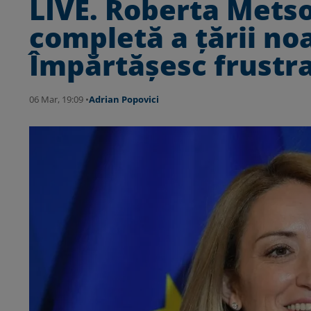
LIVE. Roberta Metso
completă a țării no
Împărtășesc frustr
06 Mar, 19:09 •
Adrian Popovici