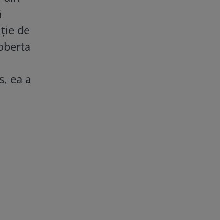
ă
iție de
Roberta
s, ea a