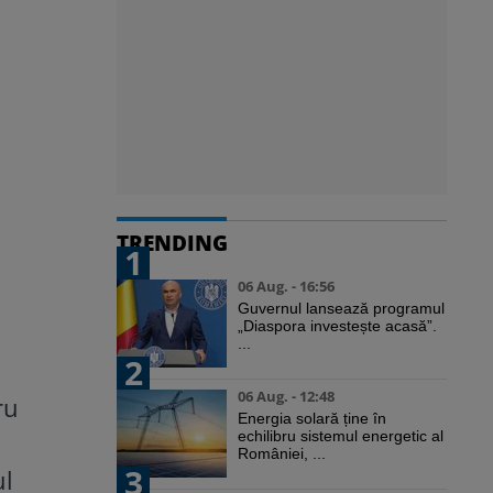
TRENDING
1
06 Aug. - 16:56
Guvernul lansează programul
„Diaspora investește acasă”.
...
2
06 Aug. - 12:48
ru
Energia solară ține în
echilibru sistemul energetic al
României, ...
3
ul