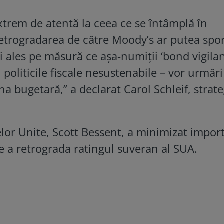
extrem de atentă la ceea ce se întâmplă în
etrogradarea de către Moody’s ar putea spor
i ales pe măsură ce aşa-numiţii ‘bond vigilan
 politicile fiscale nesustenabile – vor urmăr
a bugetară,” a declarat Carol Schleif, strate
elor Unite, Scott Bessent, a minimizat impor
e a retrograda ratingul suveran al SUA.