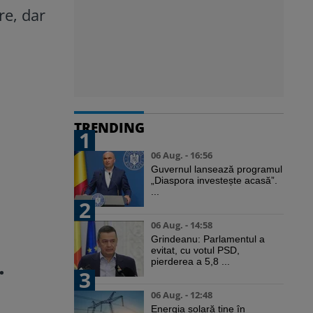
re, dar
TRENDING
1
06 Aug. - 16:56
Guvernul lansează programul
„Diaspora investește acasă”.
...
2
06 Aug. - 14:58
Grindeanu: Parlamentul a
evitat, cu votul PSD,
.
pierderea a 5,8 ...
3
06 Aug. - 12:48
Energia solară ține în