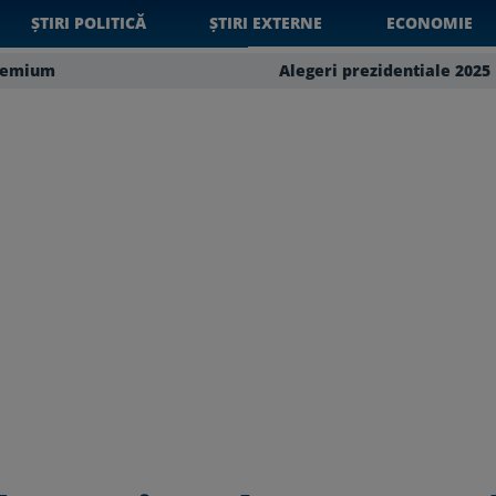
ȘTIRI POLITICĂ
ȘTIRI EXTERNE
ECONOMIE
remium
Alegeri prezidentiale 2025