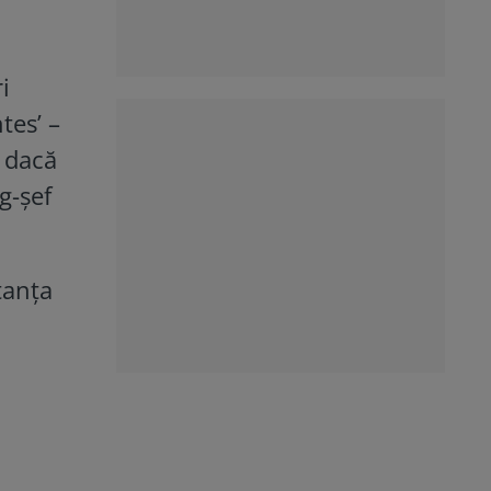
i
tes’ –
i dacă
g-şef
tanța