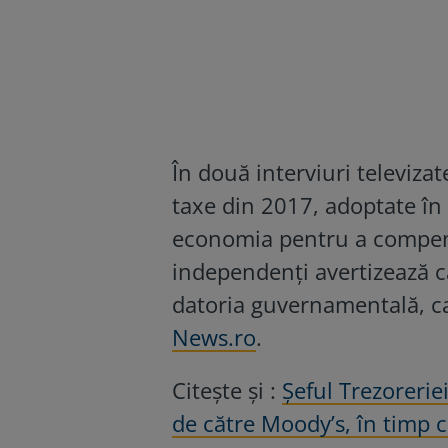
În două interviuri televiza
taxe din 2017, adoptate în
economia pentru a compensa
independenţi avertizează că
datoria guvernamentală, car
News.ro
.
Citește și :
Şeful Trezorerie
de către Moody’s, în timp 