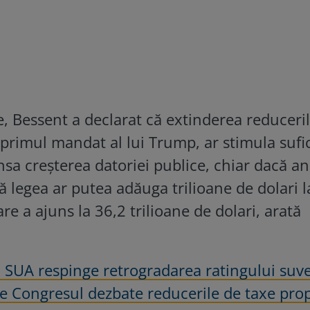
te, Bessent a declarat că extinderea reduceri
 primul mandat al lui Trump, ar stimula sufi
 creşterea datoriei publice, chiar dacă ana
 legea ar putea adăuga trilioane de dolari l
e a ajuns la 36,2 trilioane de dolari, arată
i SUA respinge retrogradarea ratingului suv
ce Congresul dezbate reducerile de taxe pro