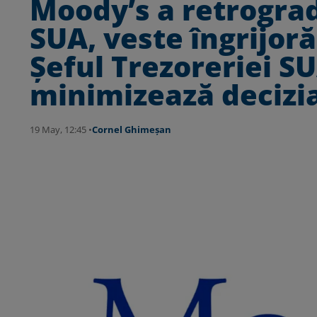
Moody’s a retrograd
SUA, veste îngrijoră
Șeful Trezoreriei SU
minimizează decizia
19 May, 12:45 •
Cornel Ghimeșan