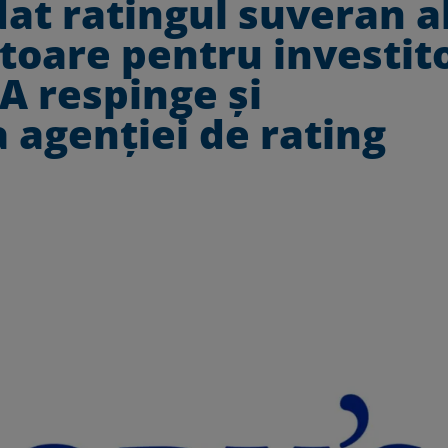
at ratingul suveran a
toare pentru investito
A respinge și
 agenției de rating