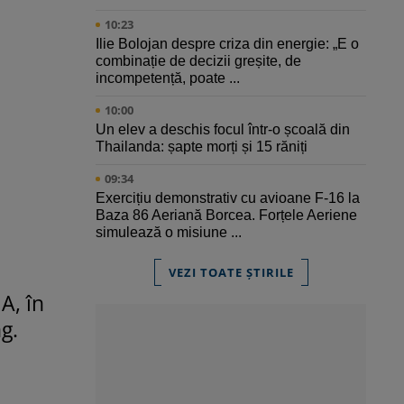
10:23
Ilie Bolojan despre criza din energie: „E o
combinație de decizii greșite, de
incompetență, poate ...
10:00
Un elev a deschis focul într-o școală din
Thailanda: șapte morți și 15 răniți
09:34
Exercițiu demonstrativ cu avioane F-16 la
Baza 86 Aeriană Borcea. Forțele Aeriene
simulează o misiune ...
VEZI TOATE ȘTIRILE
A, în
g.