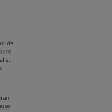
lor de
cient
lişti
a
eran
puse