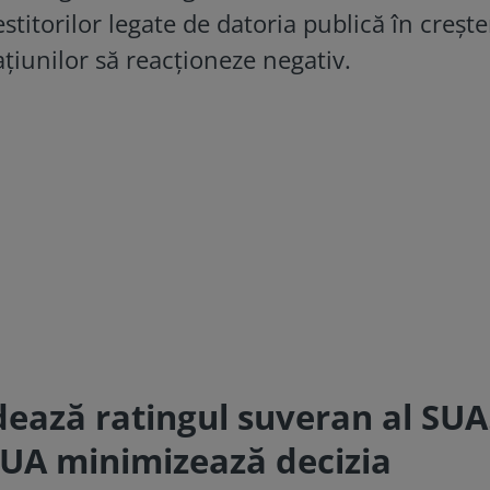
estitorilor legate de datoria publică în crește
gațiunilor să reacționeze negativ.
ează ratingul suveran al SUA
 SUA minimizează decizia