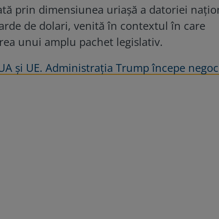
ată prin dimensiunea uriașă a datoriei națio
arde de dolari, venită în contextul în care
ea unui amplu pachet legislativ.
UA și UE. Administrația Trump începe negoci