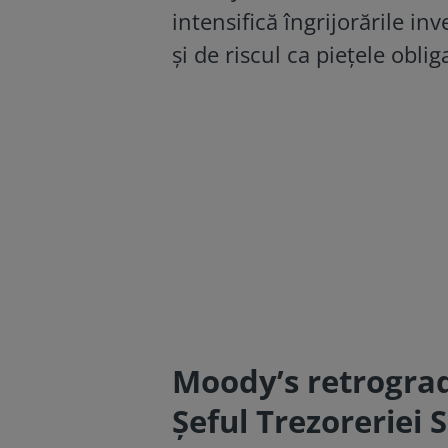
intensifică îngrijorările inv
și de riscul ca piețele obli
Moody’s retrograd
Șeful Trezoreriei