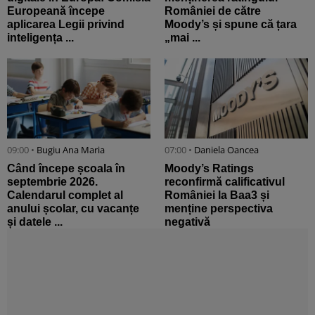
Europeană începe
României de către
aplicarea Legii privind
Moody’s și spune că țara
inteligența ...
„mai ...
09:00 •
Bugiu ⁠Ana Maria
07:00 •
Daniela Oancea
Când începe școala în
Moody’s Ratings
septembrie 2026.
reconfirmă calificativul
Calendarul complet al
României la Baa3 și
anului școlar, cu vacanțe
menține perspectiva
și datele ...
negativă