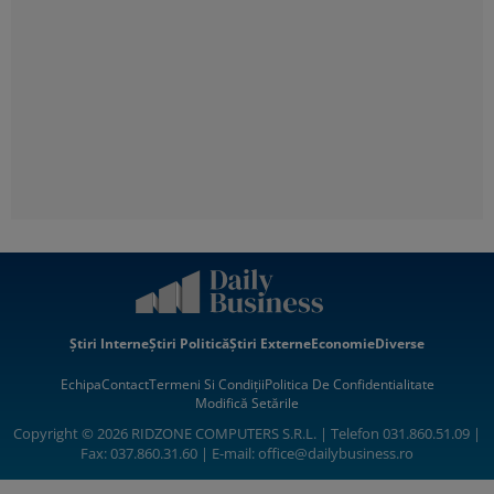
Știri Interne
Știri Politică
Știri Externe
Economie
Diverse
Echipa
Contact
Termeni Si Condiții
Politica De Confidentialitate
Modifică Setările
Copyright © 2026 RIDZONE COMPUTERS S.R.L. | Telefon 031.860.51.09 |
Fax: 037.860.31.60 | E-mail:
office@dailybusiness.ro