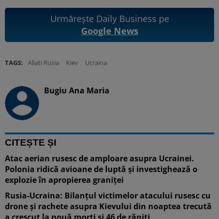
Urmărește Daily Business pe
Google News
TAGS:
Aliati Rusia
Kiev
Ucraina
Bugiu ⁠Ana Maria
CITEȘTE ȘI
Atac aerian rusesc de amploare asupra Ucrainei.
Polonia ridică avioane de luptă și investighează o
explozie în apropierea graniței
Rusia-Ucraina: Bilanțul victimelor atacului rusesc cu
drone și rachete asupra Kievului din noaptea trecută
a crescut la nouă morți și 46 de răniți