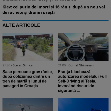
Kiev: cel puțin doi morți și 16 răniți după un nou val
de rachete și drone rusești
ALTE ARTICOLE
21:30 •
Stefan Simion
21:00 •
Cornel Ghimeșan
Șase persoane grav rănite,
Franța blochează
după coliziunea dintre un
autorizarea modelului Full
tren de marfă și unul de
Self-Driving al Tesla,
pasageri în Croația
invocând riscuri de
siguranță ...