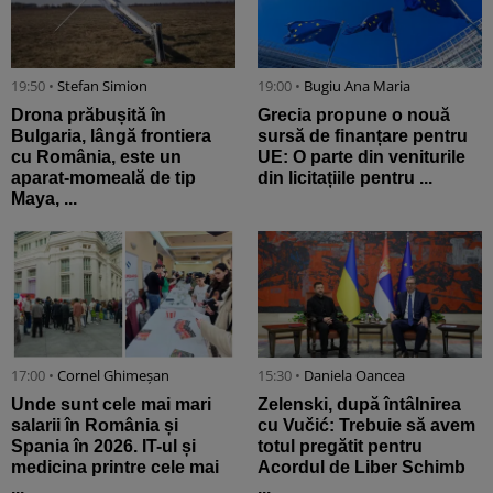
19:50 •
Stefan Simion
19:00 •
Bugiu ⁠Ana Maria
Drona prăbușită în
Grecia propune o nouă
Bulgaria, lângă frontiera
sursă de finanțare pentru
cu România, este un
UE: O parte din veniturile
aparat-momeală de tip
din licitațiile pentru ...
Maya, ...
17:00 •
Cornel Ghimeșan
15:30 •
Daniela Oancea
Unde sunt cele mai mari
Zelenski, după întâlnirea
salarii în România și
cu Vučić: Trebuie să avem
Spania în 2026. IT-ul și
totul pregătit pentru
medicina printre cele mai
Acordul de Liber Schimb
...
...